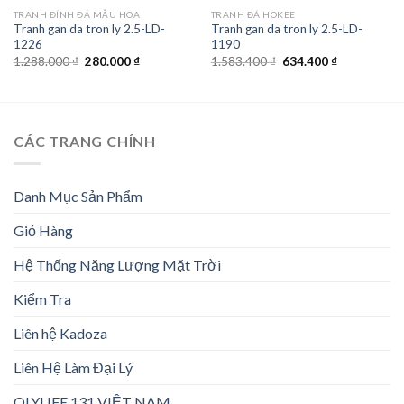
TRANH ĐÍNH ĐÁ MẪU HOA
TRANH ĐÁ HOKEE
Tranh gan da tron ly 2.5-LD-
Tranh gan da tron ly 2.5-LD-
1226
1190
Giá
Giá
Giá
Giá
1.288.000
₫
280.000
₫
1.583.400
₫
634.400
₫
gốc
hiện
gốc
hiện
là:
tại
là:
tại
1.288.000 ₫.
là:
1.583.400 ₫.
là:
280.000 ₫.
634.400 ₫.
CÁC TRANG CHÍNH
Danh Mục Sản Phẩm
Giỏ Hàng
Hệ Thống Năng Lượng Mặt Trời
Kiểm Tra
Liên hệ Kadoza
Liên Hệ Làm Đại Lý
OLYLIFE 131 VIỆT NAM