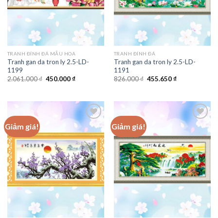
TRANH ĐÍNH ĐÁ MẪU HOA
TRANH ĐÍNH ĐÁ
Tranh gan da tron ly 2.5-LD-
Tranh gan da tron ly 2.5-LD-
1199
1191
Giá
Giá
Giá
Giá
2.061.000
₫
450.000
₫
826.000
₫
455.650
₫
gốc
hiện
gốc
hiện
là:
tại
là:
tại
2.061.000 ₫.
là:
826.000 ₫.
là:
450.000 ₫.
455.650 ₫.
Giảm giá!
Giảm giá!
Add to
Add to
wishlist
wishlist