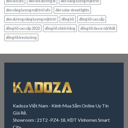
đèn led ufo
đèn led đường đi
đèn năng lượng mặt trời
đèn năng lượng mặt trời ufo
đèn solar street lights
đèn đường năng lượng mặt trời
đồng hồ
đồng hồ cao cấp
đồng hồ cao cấp 2022
đồng hồ chính hãng
đồng hồ decor nội thất
đồng hồ treo tường
Kadoza Việt Nam - Kênh Mua Sắm Online Uy Tín
Giá Rẻ.
Showroom : 21T2 -PZ4-18, KĐT Vinhomes Smart
City,