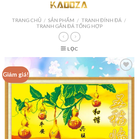
Skip
to
content
TRANG CHỦ
/
SẢN PHẨM
/
TRANH ĐÍNH ĐÁ
/
TRANH GẮN ĐÁ TỔNG HỢP
LỌC
Giảm giá!
Add to
wishlist