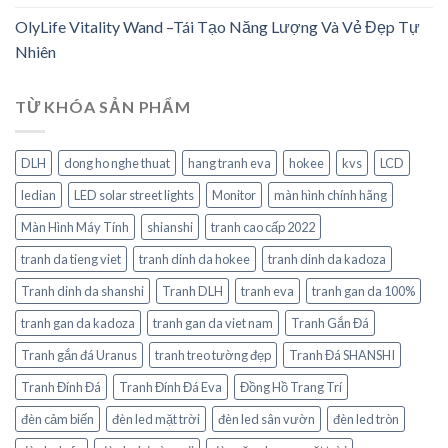
OlyLife Vitality Wand –Tái Tạo Năng Lượng Và Vẻ Đẹp Tự
Nhiên
TỪ KHÓA SẢN PHẨM
DLH
dong ho nghe thuat
hang tranh eva
hokee
kvs
LCD
ledian
LED solar street lights
Monitor
màn hình chính hãng
Màn Hình Máy Tính
shianshi
tranh cao cấp 2022
tranh da tieng viet
tranh dinh da hokee
tranh dinh da kadoza
Tranh dinh da shanshi
Tranh DLH
tranh eva
tranh gan da 100%
tranh gan da kadoza
tranh gan da viet nam
Tranh Gắn Đá
Tranh gắn đá Uranus
tranh treo tường đẹp
Tranh Đá SHANSHI
Tranh Đính Đá
Tranh Đính Đá Eva
Đồng Hồ Trang Trí
đèn cảm biến
đèn led mặt trời
đèn led sân vườn
đèn led tròn