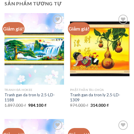
SẢN PHẨM TƯƠNG TỰ
Giảm giá!
Giảm giá!
Add to
Add to
wishlist
wishlist
TRANH ĐÁ HOKEE
PHẬT-THẦN TÀI-CHÚA
Tranh gan da tron ly 2.5-LD-
Tranh gan da tron ly 2.5-LD-
1188
1309
Giá
Giá
Giá
Giá
1.897.000
₫
984.100
₫
974.000
₫
314.000
₫
gốc
hiện
gốc
hiện
là:
tại
là:
tại
1.897.000 ₫.
là:
974.000 ₫.
là:
984.100 ₫.
314.000 ₫.