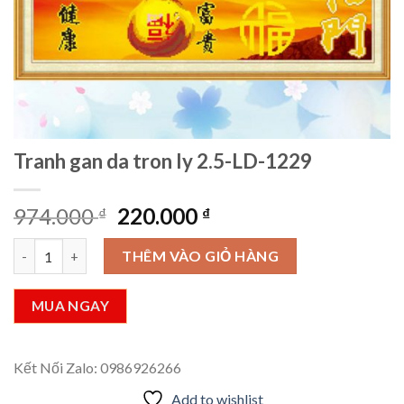
Tranh gan da tron ly 2.5-LD-1229
Giá
Giá
974.000
220.000
₫
₫
gốc
hiện
Tranh gan da tron ly 2.5-LD-1229 số lượng
là:
tại
THÊM VÀO GIỎ HÀNG
974.000 ₫.
là:
220.000 ₫.
MUA NGAY
Kết Nối Zalo: 0986926266
Add to wishlist