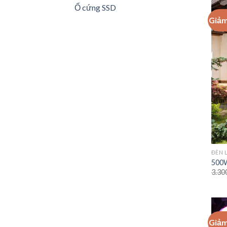
Ổ cứng SSD
Giảm
ĐÈN 
500W
3.30
Giảm