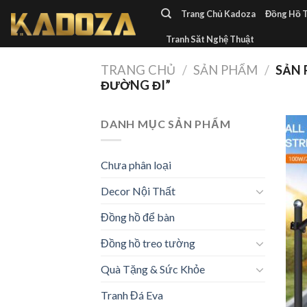
Skip
Trang Chủ Kadoza
Đồng Hồ 
to
Tranh Săt Nghệ Thuật
content
TRANG CHỦ
/
SẢN PHẨM
/
SẢN 
ĐƯỜNG ĐI”
DANH MỤC SẢN PHẨM
Chưa phân loại
Decor Nội Thất
Đồng hồ để bàn
Đồng hồ treo tường
Quà Tặng & Sức Khỏe
Tranh Đá Eva