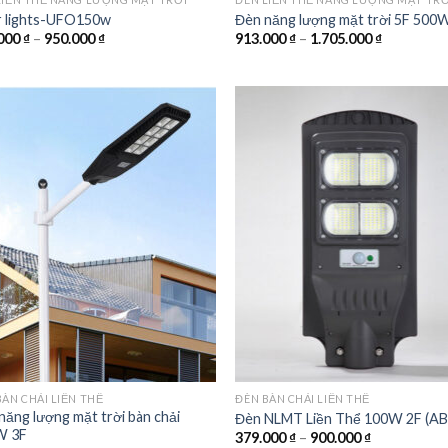
r lights-UFO150w
Đèn năng lượng mặt trời 5F 500
Khoảng
Khoảng
000
₫
–
950.000
₫
913.000
₫
–
1.705.000
₫
giá:
giá:
từ
từ
514.000 ₫
913.000 ₫
đến
đến
950.000 ₫
1.705.000 
Add to
Add
wishlist
wish
BÀN CHẢI LIỀN THỂ
ĐÈN BÀN CHẢI LIỀN THỂ
năng lượng mặt trời bàn chải
Đèn NLMT Liền Thể 100W 2F (AB
W 3F
Khoảng
379.000
₫
–
900.000
₫