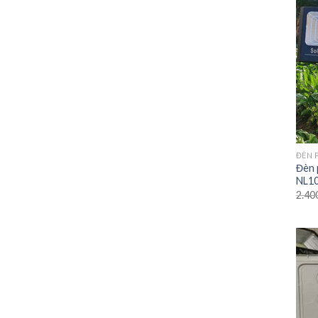
ĐÈN 
Đèn 
NL1
2.40