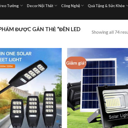
Treo Tường
Decor Nội Thất
Công Nghệ
Quà Tặng & Sức Khỏe
PHẨM ĐƯỢC GẮN THẺ “ĐÈN LED
Showing all 74 resu
Giảm giá!
Add to
Add
wishlist
wish