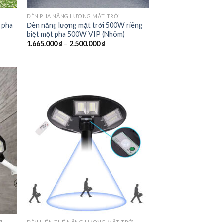
ĐÈN PHA NĂNG LƯỢNG MẶT TRỜI
1 pha
Đèn năng lượng mặt trời 500W riêng
biệt một pha 500W VIP (Nhôm)
Khoảng
1.665.000
₫
–
2.500.000
₫
giá:
từ
1.665.000 ₫
 ₫.
đến
2.500.000 ₫
 to
Add to
list
wishlist
I
ĐÈN LIỀN THỂ NĂNG LƯỢNG MẶT TRỜI