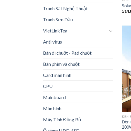
Sola
Tranh Săt Nghệ Thuật
514.
Tranh Sơn Dầu
VietLinkTea
Anti virus
Bàn di chuột - Pad chuột
Bàn phím và chuột
Card màn hình
CPU
Mainboard
Màn hình
ĐÈN 
Máy Tính Đồng Bộ
Đèn 
200
Ổ cứng HDD-SSD