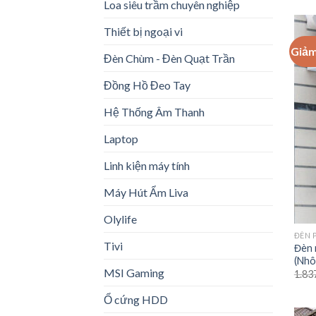
Loa siêu trầm chuyên nghiệp
Thiết bị ngoại vi
Giảm
Đèn Chùm - Đèn Quạt Trần
Đồng Hồ Đeo Tay
Hệ Thống Âm Thanh
Laptop
Linh kiện máy tính
Máy Hút Ẩm Liva
Olylife
ĐÈN 
Tivi
Đèn 
(Nhô
MSI Gaming
1.83
Ổ cứng HDD