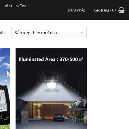
VietLinkTea
Đăng nhập
Giỏ hàng /
0
₫
lts
 to
Add to
list
wishlist