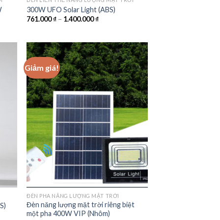
W
300W UFO Solar Light (ABS)
Khoảng
761.000
₫
–
1.400.000
₫
giá:
từ
761.000 ₫
đến
₫
1.400.000 ₫
Giảm giá!
 to
Add to
list
wishlist
ĐÈN PHA NĂNG LƯỢNG MẶT TRỜI
Đèn năng lượng mặt trời riêng biệt
S)
một pha 400W VIP (Nhôm)