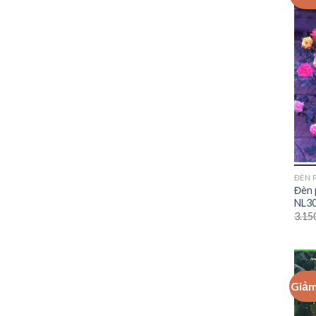
ĐÈN 
Đèn 
NL3
3.15
Giảm