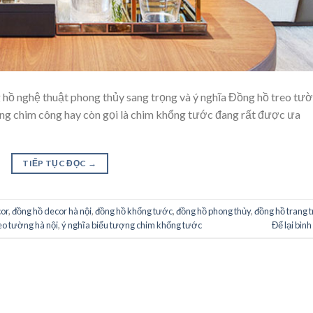
 hồ nghệ thuật phong thủy sang trọng và ý nghĩa Đồng hồ treo tư
dáng chim công hay còn gọi là chim khổng tước đang rất được ưa
TIẾP TỤC ĐỌC →
or
,
đồng hồ decor hà nội
,
đồng hồ khổng tước
,
đồng hồ phong thủy
,
đồng hồ trang t
eo tường hà nội
,
ý nghĩa biểu tượng chim khổng tước
Để lại bình