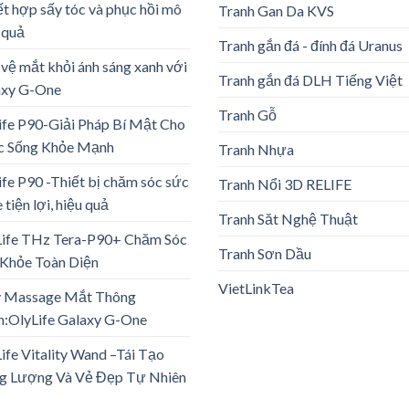
ết hợp sấy tóc và phục hồi mô
Tranh Gan Da KVS
 quả
Tranh gắn đá - đính đá Uranus
vệ mắt khỏi ánh sáng xanh với
Tranh gắn đá DLH Tiếng Việt
axy G-One
Tranh Gỗ
ife P90-Giải Pháp Bí Mật Cho
c Sống Khỏe Mạnh
Tranh Nhựa
ife P90 -Thiết bị chăm sóc sức
Tranh Nổi 3D RELIFE
 tiện lợi, hiệu quả
Tranh Săt Nghệ Thuật
Life THz Tera-P90+ Chăm Sóc
Tranh Sơn Dầu
Khỏe Toàn Diện
VietLinkTea
 Massage Mắt Thông
:OlyLife Galaxy G-One
ife Vitality Wand –Tái Tạo
g Lượng Và Vẻ Đẹp Tự Nhiên