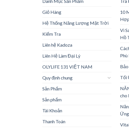
Danh Mục Sản Phẩm
Trà
Giỏ Hàng
10 
Hợp
Hệ Thống Năng Lượng Mặt Trời
Vì S
Kiểm Tra
Hồ 
Liên hệ Kadoza
Các
Phù
Liên Hệ Làm Đại Lý
Bảo 
OLYLIFE 131 VIỆT NAM
Tối
Quy định chung
NĂN
Sản Phẩm
cho 
Sản phẩm
Năng
Tài Khoản
Ứng
Thanh Toán
Vita