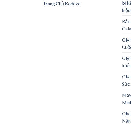
bị k
Trang Chủ Kadoza
hiệu
Bảo 
Gal
Olyl
Cuộ
Olyl
khỏe
Oly
Sức 
Máy
Minh
OlyL
Năn