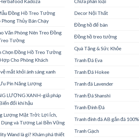
 Herbafood Kadoza
Chưa phân loại
Mẫu Đồng Hồ Treo Tường
Decor Nội Thất
 Phong Thủy Bán Chạy
Đồng hồ để bàn
ao Văn Phòng Nên Treo Đồng
Đồng hồ treo tường
Treo Tường
Quà Tặng & Sức Khỏe
h Chọn Đồng Hồ Treo Tường
 Hợp Cho Phòng Khách
Tranh Đá Eva
vệ mắt khỏi ánh sáng xanh
Tranh Đá Hokee
 Ưu Pin Năng Lượng
Tranh đá Lavender
G LƯỢNG XANH-giả pháp
Tranh Đá Shanshi
Biến đổi khí hậu
Tranh Đính Đá
 Lượng Mặt Trời: Lợi Ích,
Tranh đính đá AB gắn đá 100%
 Dụng và Tương Lai Bền Vững
Tranh Gạch
lity Wand là gì? Khám phá thiết