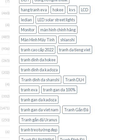
(7)
hang tranh eva
hokee
kvs
LCD
(460)
ledian
LED solar street lights
(4)
Monitor
màn hình chính hãng
(485)
Màn Hình Máy Tính
shianshi
(936)
tranh cao cấp 2022
tranh da tieng viet
tranh dinh da hokee
(265)
tranh dinh da kadoza
(202)
Tranh dinh da shanshi
Tranh DLH
(4)
tranh eva
tranh gan da 100%
(332)
tranh gan da kadoza
(1471)
tranh gan da viet nam
Tranh Gắn Đá
Tranh gắn đá Uranus
(250)
tranh treo tường đẹp
(6)
Tranh Đá SHANSHI
Tranh Đính Đá