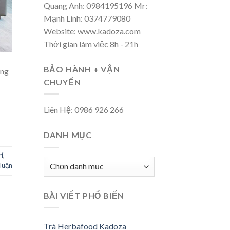
Quang Anh: 0984195196 Mr:
Mạnh Linh: 0374779080
Website: www.kadoza.com
Thời gian làm việc 8h - 21h
BẢO HÀNH + VẬN
ờng
CHUYỂN
Liên Hệ: 0986 926 266
DANH MỤC
rí
,
Danh
 luận
mục
BÀI VIẾT PHỔ BIẾN
Trà Herbafood Kadoza