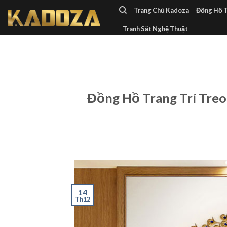
Skip
Trang Chủ Kadoza
Đồng Hồ 
to
Tranh Săt Nghệ Thuật
content
Đồng Hồ Trang Trí Tre
14
Th12