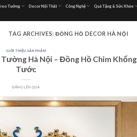
Treo Tường
Decor Nội Thất
Công Nghệ
Quà Tặng & Sức Khỏe
TAG ARCHIVES:
ĐỒNG HỒ DECOR HÀ NỘI
GIỚI THIỆU SẢN PHẨM
o Tường Hà Nội – Đồng Hồ Chim Khổng
Tước
ĐĂNG LÊN
QUA