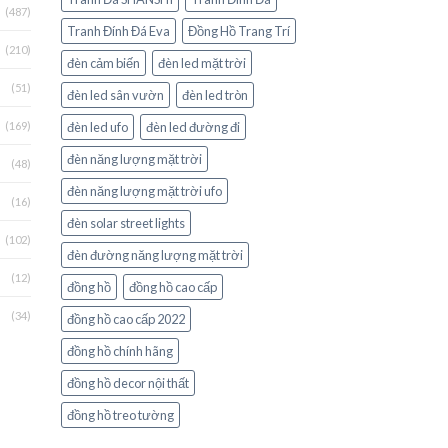
(487)
Tranh Đính Đá Eva
Đồng Hồ Trang Trí
(210)
đèn cảm biến
đèn led mặt trời
(51)
đèn led sân vườn
đèn led tròn
(169)
đèn led ufo
đèn led đường đi
đèn năng lượng mặt trời
(48)
đèn năng lượng mặt trời ufo
(16)
đèn solar street lights
(102)
đèn đường năng lượng mặt trời
(12)
đồng hồ
đồng hồ cao cấp
(34)
đồng hồ cao cấp 2022
đồng hồ chính hãng
đồng hồ decor nội thất
đồng hồ treo tường