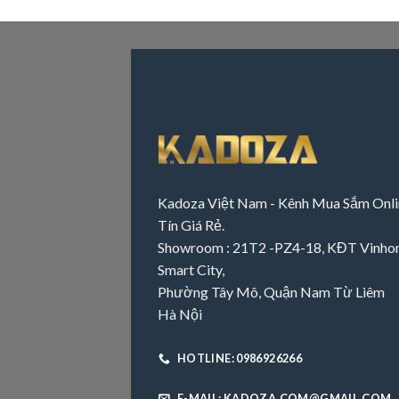
Kadoza Việt Nam - Kênh Mua Sắm Onli
Tín Giá Rẻ.
Showroom : 21T2 -PZ4-18, KĐT Vinh
Smart City,
Phường Tây Mô, Quận Nam Từ Liêm
Hà Nội
HOTLINE: 0986926266
E-MAIL: KADOZA.COM@GMAIL.COM