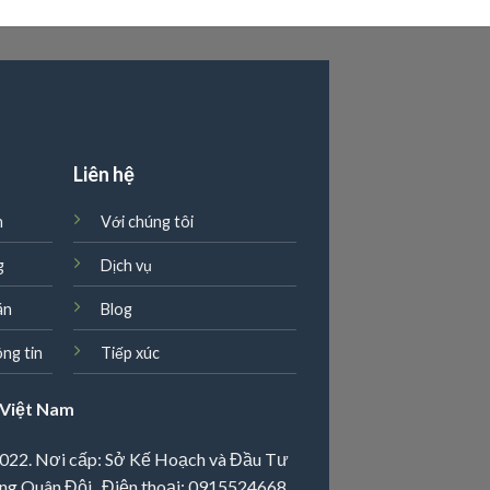
g
Liên hệ
n
Với chúng tôi
g
Dịch vụ
án
Blog
ng tin
Tiếp xúc
Việt Nam
022. Nơi cấp: Sở Kế Hoạch và Đầu Tư
ng Quân Đội, Điện thoại:
0915524668
,