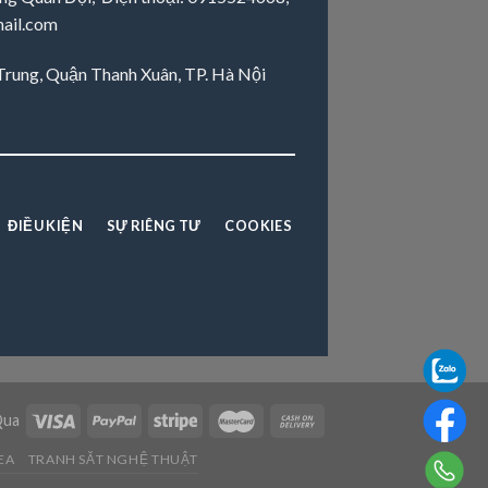
ail.com
 Trung, Quận Thanh Xuân, TP. Hà Nội
ĐIỀU KIỆN
SỰ RIÊNG TƯ
COOKIES
Qua
EA
TRANH SĂT NGHỆ THUẬT