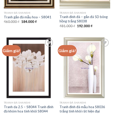
TRANH ĐÁ SHANSHI
TRANH ĐÁ SHANSHI
Tranh đính đá – gắn đá 5D bông
Tranh gắn đá mẫu hoa – S8041
hồng trắng S8038
Giá
Giá
460.000
₫
184.000
₫
gốc
hiện
Giá
Giá
481.000
₫
192.000
₫
là:
tại
gốc
hiện
460.000 ₫.
là:
là:
tại
184.000 ₫.
481.000 ₫.
là:
192.000 ₫.
Giảm giá!
Giảm giá!
Add to
Add to
wishlist
wishlist
TRANH ĐÁ SHANSHI
TRANH ĐÁ SHANSHI
Tranh da 2.5 – S8044 Tranh đính
Tranh đính đá mẫu hoa S8036
đá khóm hoa tinh khôi S8044
trắng tinh khôi rât hiện đại