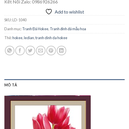
Kết Nối Zalo: 0986926266
Add to wishlist
SKU:
LD-1040
Danh mục:
Tranh Đá Hokee
,
Tranh đính đá mẫu hoa
Thẻ:
hokee
,
ledian
,
tranh dinh da hokee
MÔ TẢ