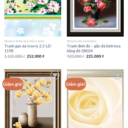
TRANH ĐÍNH ĐÁ MẪU HOA
TRANH ĐÁ SHANSHI
Tranh gan da tron ly 2.5-LD-
Tranh đính đá – gắn đá bình hoa
1198
hồng đỏ S8034
Giá
Giá
Giá
Giá
1.131.000
₫
252.000
₫
420.000
₫
225.000
₫
gốc
hiện
gốc
hiện
là:
tại
là:
tại
1.131.000 ₫.
là:
420.000 ₫.
là:
252.000 ₫.
225.000 ₫.
Giảm giá!
Giảm giá!
Add to
Add to
wishlist
wishlist