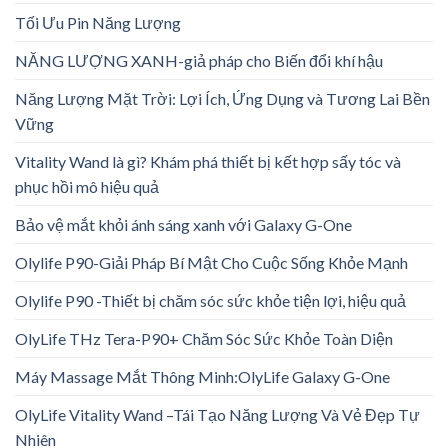
Tối Ưu Pin Năng Lượng
NĂNG LƯỢNG XANH-giả pháp cho Biến đổi khí hậu
Năng Lượng Mặt Trời: Lợi Ích, Ứng Dụng và Tương Lai Bền
Vững
Vitality Wand là gì? Khám phá thiết bị kết hợp sấy tóc và
phục hồi mô hiệu quả
Bảo vệ mắt khỏi ánh sáng xanh với Galaxy G-One
Olylife P90-Giải Pháp Bí Mật Cho Cuộc Sống Khỏe Mạnh
Olylife P90 -Thiết bị chăm sóc sức khỏe tiện lợi, hiệu quả
OlyLife THz Tera-P90+ Chăm Sóc Sức Khỏe Toàn Diện
Máy Massage Mắt Thông Minh:OlyLife Galaxy G-One
OlyLife Vitality Wand –Tái Tạo Năng Lượng Và Vẻ Đẹp Tự
Nhiên