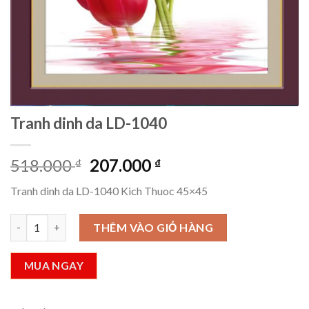
Tranh dinh da LD-1040
Giá
Giá
518.000
207.000
₫
₫
gốc
hiện
Tranh dinh da LD-1040 Kich Thuoc 45×45
là:
tại
518.000 ₫.
là:
Tranh dinh da LD-1040 số lượng
THÊM VÀO GIỎ HÀNG
207.000 ₫.
MUA NGAY