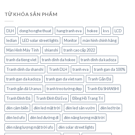
TỪ KHÓA SẢN PHẨM
DLH
dong ho nghe thuat
hang tranh eva
hokee
kvs
LCD
ledian
LED solar street lights
Monitor
màn hình chính hãng
Màn Hình Máy Tính
shianshi
tranh cao cấp 2022
tranh da tieng viet
tranh dinh da hokee
tranh dinh da kadoza
Tranh dinh da shanshi
Tranh DLH
tranh eva
tranh gan da 100%
tranh gan da kadoza
tranh gan da viet nam
Tranh Gắn Đá
Tranh gắn đá Uranus
tranh treo tường đẹp
Tranh Đá SHANSHI
Tranh Đính Đá
Tranh Đính Đá Eva
Đồng Hồ Trang Trí
đèn cảm biến
đèn led mặt trời
đèn led sân vườn
đèn led tròn
đèn led ufo
đèn led đường đi
đèn năng lượng mặt trời
đèn năng lượng mặt trời ufo
đèn solar street lights