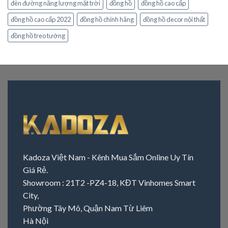
đèn đường năng lượng mặt trời
đồng hồ
đồng hồ cao cấp
đồng hồ cao cấp 2022
đồng hồ chính hãng
đồng hồ decor nội thất
đồng hồ treo tường
Kadoza Việt Nam - Kênh Mua Sắm Online Uy Tín
Giá Rẻ.
Showroom : 21T2 -PZ4-18, KĐT Vinhomes Smart
City,
Phường Tây Mô, Quận Nam Từ Liêm
Hà Nội