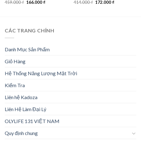
Giá
Giá
Giá
Giá
459.000
₫
166.000
₫
414.000
₫
172.000
₫
gốc
hiện
gốc
hiện
là:
tại
là:
tại
459.000 ₫.
là:
414.000 ₫.
là:
166.000 ₫.
172.000 ₫.
CÁC TRANG CHÍNH
Danh Mục Sản Phẩm
Giỏ Hàng
Hệ Thống Năng Lượng Mặt Trời
Kiểm Tra
Liên hệ Kadoza
Liên Hệ Làm Đại Lý
OLYLIFE 131 VIỆT NAM
Quy định chung