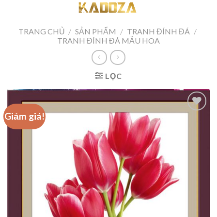
Skip
to
content
TRANG CHỦ
/
SẢN PHẨM
/
TRANH ĐÍNH ĐÁ
/
TRANH ĐÍNH ĐÁ MẪU HOA
LỌC
Giảm giá!
Add to
wishlist