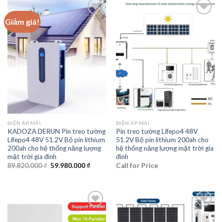
Giảm giá!
Add to
Add to
wishlist
wishlist
ĐIỆN ÁP MÁI
ĐIỆN ÁP MÁI
KADOZA DERUN Pin treo tường
Pin treo tường Lifepo4 48V
Lifepo4 48V 51.2V Bộ pin lithium
51.2V Bộ pin lithium 200ah cho
200ah cho hệ thống năng lượng
hệ thống năng lượng mặt trời gia
mặt trời gia đình
đình
Giá
Giá
89.820.000
₫
59.980.000
₫
Call for Price
gốc
hiện
là:
tại
89.820.000 ₫.
là:
59.980.000 ₫.