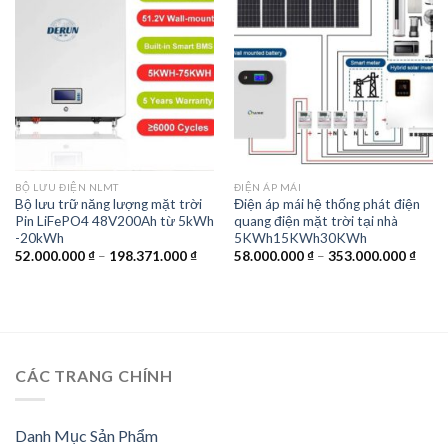
Add to
Add to
wishlist
wishlist
BỘ LƯU ĐIỆN NLMT
ĐIỆN ÁP MÁI
Bộ lưu trữ năng lượng mặt trời
Điện áp mái hệ thống phát điện
Pin LiFePO4 48V200Ah từ 5kWh
quang điện mặt trời tại nhà
-20kWh
5KWh15KWh30KWh
Khoảng
Khoả
52.000.000
₫
–
198.371.000
₫
58.000.000
₫
–
353.000.000
₫
giá:
giá:
từ
từ
52.000.000 ₫
58.0
đến
đến
198.371.000 ₫
353.
CÁC TRANG CHÍNH
Danh Mục Sản Phẩm