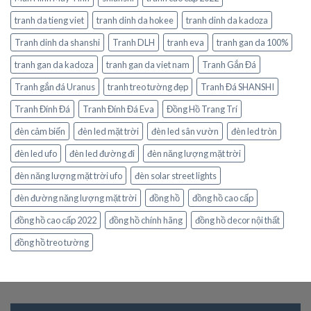
tranh da tieng viet
tranh dinh da hokee
tranh dinh da kadoza
Tranh dinh da shanshi
Tranh DLH
tranh eva
tranh gan da 100%
tranh gan da kadoza
tranh gan da viet nam
Tranh Gắn Đá
Tranh gắn đá Uranus
tranh treo tường đẹp
Tranh Đá SHANSHI
Tranh Đính Đá
Tranh Đính Đá Eva
Đồng Hồ Trang Trí
đèn cảm biến
đèn led mặt trời
đèn led sân vườn
đèn led tròn
đèn led ufo
đèn led đường đi
đèn năng lượng mặt trời
đèn năng lượng mặt trời ufo
đèn solar street lights
đèn đường năng lượng mặt trời
đồng hồ
đồng hồ cao cấp
đồng hồ cao cấp 2022
đồng hồ chính hãng
đồng hồ decor nội thất
đồng hồ treo tường