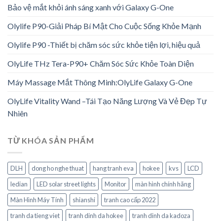
Bảo vệ mắt khỏi ánh sáng xanh với Galaxy G-One
Olylife P90-Giải Pháp Bí Mật Cho Cuộc Sống Khỏe Mạnh
Olylife P90 -Thiết bị chăm sóc sức khỏe tiện lợi, hiệu quả
OlyLife THz Tera-P90+ Chăm Sóc Sức Khỏe Toàn Diện
Máy Massage Mắt Thông Minh:OlyLife Galaxy G-One
OlyLife Vitality Wand –Tái Tạo Năng Lượng Và Vẻ Đẹp Tự
Nhiên
TỪ KHÓA SẢN PHẨM
DLH
dong ho nghe thuat
hang tranh eva
hokee
kvs
LCD
ledian
LED solar street lights
Monitor
màn hình chính hãng
Màn Hình Máy Tính
shianshi
tranh cao cấp 2022
tranh da tieng viet
tranh dinh da hokee
tranh dinh da kadoza