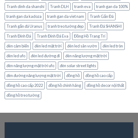
Tranh dinh da shanshi
Tranh DLH
tranh eva
tranh gan da 100%
tranh gan da kadoza
tranh gan da viet nam
Tranh Gắn Đá
Tranh gắn đá Uranus
tranh treo tường đẹp
Tranh Đá SHANSHI
Tranh Đính Đá
Tranh Đính Đá Eva
Đồng Hồ Trang Trí
đèn cảm biến
đèn led mặt trời
đèn led sân vườn
đèn led tròn
đèn led ufo
đèn led đường đi
đèn năng lượng mặt trời
đèn năng lượng mặt trời ufo
đèn solar street lights
đèn đường năng lượng mặt trời
đồng hồ
đồng hồ cao cấp
đồng hồ cao cấp 2022
đồng hồ chính hãng
đồng hồ decor nội thất
đồng hồ treo tường