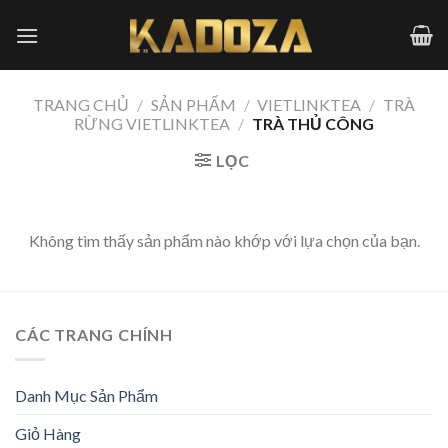
Skip
to
content
TRANG CHỦ
/
SẢN PHẨM
/
VIETLINKTEA
/
TRÀ
RỪNG VIETLINKTEA
/
TRÀ THỦ CÔNG
LỌC
Không tìm thấy sản phẩm nào khớp với lựa chọn của bạn.
CÁC TRANG CHÍNH
Danh Mục Sản Phẩm
Giỏ Hàng