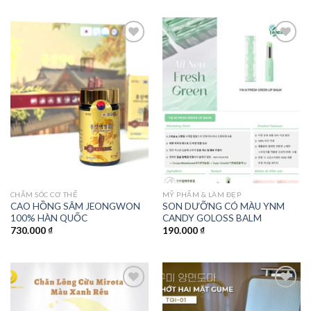
Add to
Add to
wishlist
wishlist
CHĂM SÓC CƠ THỂ
MỸ PHẨM & LÀM ĐẸP
CAO HỒNG SÂM JEONGWON
SON DƯỠNG CÓ MÀU YNM
100% HÀN QUỐC
CANDY GOLOSS BALM
730.000
₫
190.000
₫