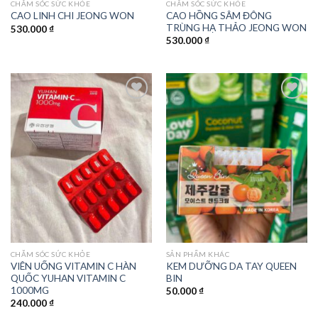
CHĂM SÓC SỨC KHỎE
CHĂM SÓC SỨC KHỎE
CAO HỒNG SÂM ĐÔNG
CAO LINH CHI JEONG WON
TRÙNG HẠ THẢO JEONG WON
530.000
₫
530.000
₫
Add to
Add to
wishlist
wishlist
CHĂM SÓC SỨC KHỎE
SẢN PHẨM KHÁC
VIÊN UỐNG VITAMIN C HÀN
KEM DƯỠNG DA TAY QUEEN
QUỐC YUHAN VITAMIN C
BIN
1000MG
50.000
₫
240.000
₫