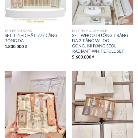
SẢN PHẨM KHÁC
MỸ PHẨM & LÀM ĐẸP
SET TINH CHẤT 777 CĂNG
SET WHOO DƯỠNG TRẮNG
BÓNG DA
DA 2 TẦNG WHOO
GONGJINHYANG SEOL
1.800.000
₫
RADIANT WHITE FULL SET
5.600.000
₫
Add to
Add to
wishlist
wishlist