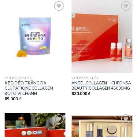
Add to
Add to
wishlist
wishlist
SẢN PHẨM KHÁC
SẢN PHẨM KHÁC
KẸO DẺO TRẮNG DA
ANGEL COLLAGEN – CHEONSA
GLUTATIONE COLLAGEN
BEAUTY COLLAGEN 45000MG
BOTO VỊ CHANH
830.000
₫
85.000
₫