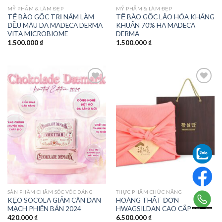
MỸ PHẨM & LÀM ĐẸP
MỸ PHẨM & LÀM ĐẸP
TẾ BÀO GỐC TRỊ NÁM LÀM
TẾ BÀO GỐC LÃO HÓA KHÁNG
ĐỀU MÀU DA MADECA DERMA
KHUẨN 70% HA MADECA
VITA MICROBIOME
DERMA
1.500.000
₫
1.500.000
₫
Add to
Add to
wishlist
wishlist
SẢN PHẨM CHĂM SÓC VÓC DÁNG
THỰC PHẨM CHỨC NĂNG
KẸO SOCOLA GIẢM CÂN ĐAN
HOÀNG THẤT ĐƠN
MẠCH PHIÊN BẢN 2024
HWAGSILDAN CAO CẤP
420.000
₫
6.500.000
₫