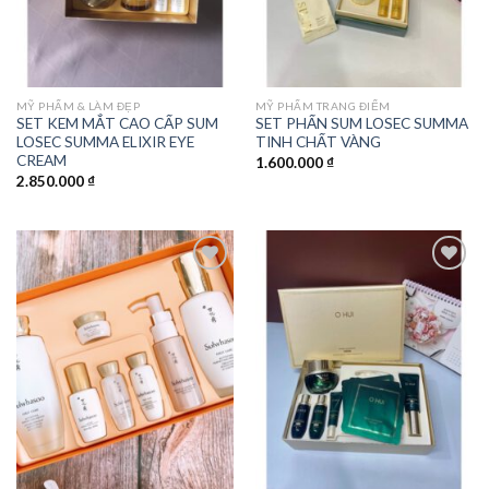
MỸ PHẨM & LÀM ĐẸP
MỸ PHẨM TRANG ĐIỂM
SET KEM MẮT CAO CẤP SUM
SET PHẤN SUM LOSEC SUMMA
LOSEC SUMMA ELIXIR EYE
TINH CHẤT VÀNG
CREAM
1.600.000
₫
2.850.000
₫
Add to
Add to
wishlist
wishlist