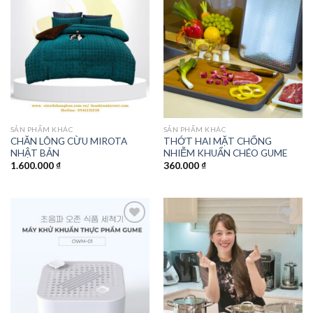
Add to
Add to
wishlist
wishlist
SẢN PHẨM KHÁC
SẢN PHẨM KHÁC
CHĂN LÔNG CỪU MIROTA
THỚT HAI MẶT CHỐNG
NHẬT BẢN
NHIỄM KHUẨN CHÉO GUME
1.600.000
₫
360.000
₫
Add to
Add to
wishlist
wishlist