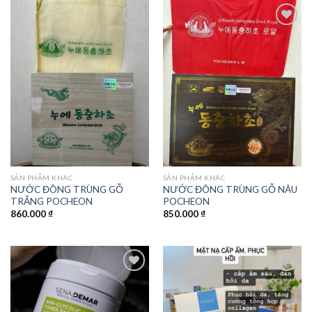
Add to
Add to
wishlist
wishlist
SẢN PHẨM KHÁC
SẢN PHẨM KHÁC
NƯỚC ĐÔNG TRÙNG GỖ
NƯỚC ĐÔNG TRÙNG GỖ NÂU
TRẮNG POCHEON
POCHEON
860.000
₫
850.000
₫
Add to
Add to