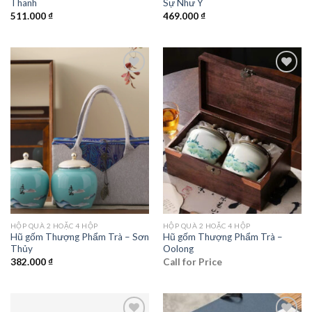
Thanh
Sự Như Ý
511.000
₫
469.000
₫
Add to
Add to
wishlist
wishlist
HỘP QUÀ 2 HOẶC 4 HỘP
HỘP QUÀ 2 HOẶC 4 HỘP
Hũ gốm Thượng Phẩm Trà – Sơn
Hũ gốm Thượng Phẩm Trà –
Thủy
Oolong
382.000
₫
Call for Price