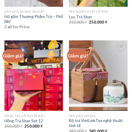
HỘP QUÀ DOANH NGHIỆP
TRÀ SHAN TUYẾT CỔ THỤ
Hũ gốm Thượng Phẩm Trà – Phổ
Lục Trà Shan
Nhĩ
Giá
Giá
350.000
₫
250.000
₫
gốc
hiện
Call for Price
là:
tại
350.000 ₫.
là:
250.000 ₫.
Giảm giá!
Giảm giá!
Add to
Add to
wishlist
wishlist
HỒNG TRÀ CỔ THỤ TÂ BẮC
TRÀ VIETLINKTEA
Bộ trà VietLinkTea nghệ thuật
Hồng Trà Shan Set 12
tinh tế
Giá
Giá
350.000
₫
250.000
₫
gốc
hiện
Giá
Giá
383.000
₫
342.000
₫