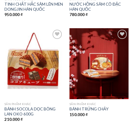
TINH CHẤT HẮC SÂM LÊN MEN
NƯỚC HỒNG SÂM CÔ ĐẶC
DONGJIN HÀN QUỐC
HÀN QUỐC
950.000
₫
780.000
₫
Add to
Add to
wishlist
wishlist
SẢN PHẨM KHÁC
SẢN PHẨM KHÁC
BÁNH SOCOLA DỌC BÔNG
BÁNH TRỨNG CHẢY
LAN OKO 600G
150.000
₫
210.000
₫