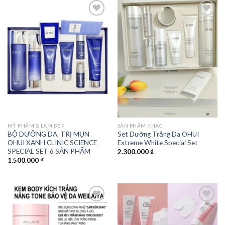
Add to
Add to
wishlist
wishlist
MỸ PHẨM & LÀM ĐẸP
SẢN PHẨM KHÁC
BỘ DƯỠNG DA, TRỊ MỤN
Set Dưỡng Trắng Da OHUI
OHUI XANH CLINIC SCIENCE
Extreme White Special Set
SPECIAL SET 6 SẢN PHẨM
2.300.000
₫
1.500.000
₫