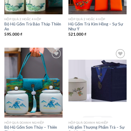
HỘP QUÀ 2 HOẶC 4 HỘP
HỘP QUÀ 2 HOẶC 4 HỘP
Bộ Hũ Gốm Trà Bảo Tháp Thiên
Hũ Gốm Trà Kim Hồng – Sự Sự
An
Như Ý
595.000
₫
521.000
₫
Add to
Add to
wishlist
wishlist
HỘP QUÀ DOANH NGHIỆP
HỘP QUÀ DOANH NGHIỆP
Bộ Hũ Gốm Sơn Thủy – Thiên
Hũ gốm Thượng Phẩm Trà – Sự