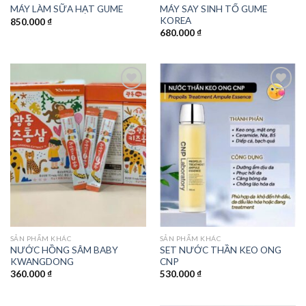
MÁY SAY SINH TỐ GUME
MÁY LÀM SỮA HẠT GUME
KOREA
850.000
₫
680.000
₫
Add to
Add to
wishlist
wishlist
SẢN PHẨM KHÁC
SẢN PHẨM KHÁC
NƯỚC HỒNG SÂM BABY
SET NƯỚC THẦN KEO ONG
KWANGDONG
CNP
360.000
₫
530.000
₫