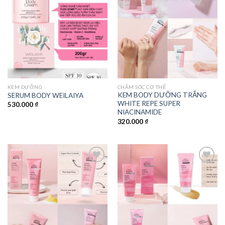
Add to
Add to
wishlist
wishlist
KEM DƯỠNG
CHĂM SÓC CƠ THỂ
KEM BODY DƯỠNG TRẮNG
SERUM BODY WEILAIYA
WHITE REPE SUPER
530.000
₫
NIACINAMIDE
320.000
₫
Add to
Add to
wishlist
wishlist