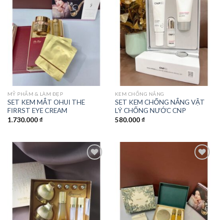
Add to
Add to
wishlist
wishlist
MỸ PHẨM & LÀM ĐẸP
KEM CHỐNG NẮNG
SET KEM MẮT OHUI THE
SET KEM CHỐNG NẮNG VẬT
FIRRST EYE CREAM
LÝ CHỐNG NƯỚC CNP
1.730.000
₫
580.000
₫
Add to
Add to
wishlist
wishlist