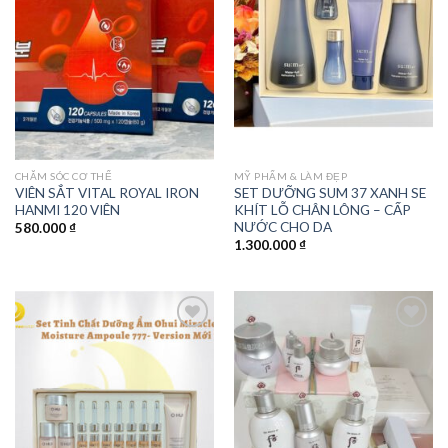
Add to
Add to
wishlist
wishlist
CHĂM SÓC CƠ THỂ
MỸ PHẨM & LÀM ĐẸP
VIÊN SẮT VITAL ROYAL IRON
SET DƯỠNG SUM 37 XANH SE
HANMI 120 VIÊN
KHÍT LỖ CHÂN LÔNG – CẤP
NƯỚC CHO DA
580.000
₫
1.300.000
₫
Add to
Add to
wishlist
wishlist