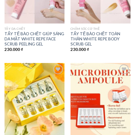
TẨY DA CHẾT
CHĂM SÓC CƠ THỂ
TẨY TẾ BÀO CHẾT GIÚP SÁNG
TẨY TẾ BÀO CHẾT TOÀN
DA MẶT WHITE REPE FACE
THÂN WHITE REPE BODY
SCRUB PEELING GEL
SCRUB GEL
230.000
₫
230.000
₫
Add to
Add to
wishlist
wishlist