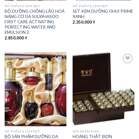
MỸ PHẨM & LÀM ĐẸP
MỸ PHẨM & LÀM ĐẸP
BỘ DƯỠNG CHỐNG LÃO HOÁ
SET KEM DƯỠNG OHUI PRIME
NÂNG CƠ DA SULWHASOO
XANH
FIRST CARE ACTIVATING
2.350.000
₫
PERFECTING WATER AND
EMULSION 2
2.850.000
₫
Add to
Add to
wishlist
wishlist
MỸ PHẨM & LÀM ĐẸP
SẢN PHẨM KHÁC
BỘ SẢN PHẨM DƯỠNG DA
HOÀNG THẤT ĐƠN