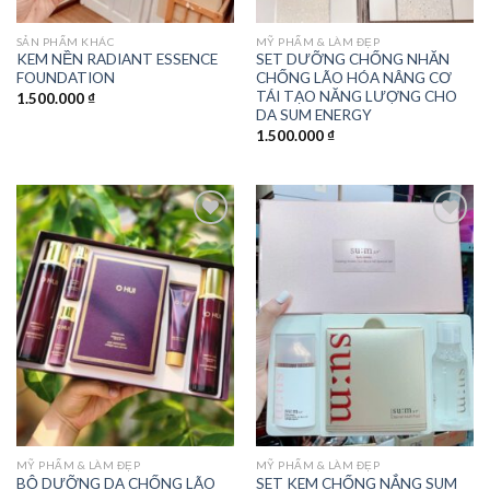
SẢN PHẨM KHÁC
MỸ PHẨM & LÀM ĐẸP
KEM NỀN RADIANT ESSENCE
SET DƯỠNG CHỐNG NHĂN
FOUNDATION
CHỐNG LÃO HÓA NÂNG CƠ
TÁI TẠO NĂNG LƯỢNG CHO
1.500.000
₫
DA SUM ENERGY
1.500.000
₫
Add to
Add to
wishlist
wishlist
MỸ PHẨM & LÀM ĐẸP
MỸ PHẨM & LÀM ĐẸP
BỘ DƯỠNG DA CHỐNG LÃO
SET KEM CHỐNG NẮNG SUM