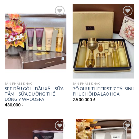
Add to
Add to
wishlist
wishlist
SẢN PHẨM KHÁC
SẢN PHẨM KHÁC
SET DẦU GÔI – DẦU XẢ – SỮA
BỘ OHUI THE FIRST 7 TÁI SINH
TẮM – SỮA DƯỠNG THỂ
PHỤC HỒI DA LÃO HÓA
ĐÔNG Y WHOOSPA
2.500.000
₫
430.000
₫