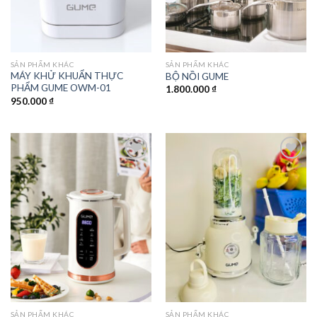
SẢN PHẨM KHÁC
SẢN PHẨM KHÁC
MÁY KHỬ KHUẨN THỰC
BỘ NỒI GUME
PHẨM GUME OWM-01
1.800.000
₫
950.000
₫
Add to
Add to
wishlist
wishlist
SẢN PHẨM KHÁC
SẢN PHẨM KHÁC