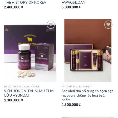
THE HISTORY OF KOREA
HWAGSILDAN
2.400.000
₫
5.800.000
₫
Add to
Add to
wishlist
wishlist
THỰC PHẨM CHỨC NĂNG
MỸ PHẨM & LÀM ĐẸP
VIÊN UỐNG VITAL NHAU THAI
Set ohui tím bổ sung colagen age
CỪU HYUNDAI
recovery chống lão hoá 6sản
phẩm
1.300.000
₫
1.500.000
₫