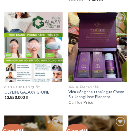
là:
tại
gốc
hiện
350.000 ₫.
là:
là:
tại
250.000 ₫.
383.000 ₫.
là:
342.000 ₫.
Add to
Add to
wishlist
wishlist
GIAN HÀNG HÀN QUỐC
SẢN PHẨM CAO CẤP
Viên uống nhau thai ngựa Cheon-
OLYLIFE GALAXY G-ONE
Su-JeongHose Placenta
13.850.000
₫
Call for Price
Giảm giá!
Giảm giá!