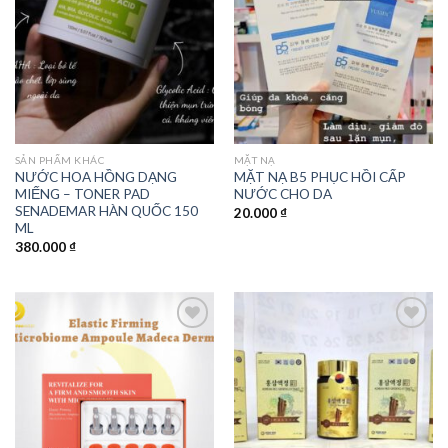
wishlist
wishlist
SẢN PHẨM KHÁC
MẶT NẠ
NƯỚC HOA HỒNG DẠNG
MẶT NẠ B5 PHỤC HỒI CẤP
MIẾNG – TONER PAD
NƯỚC CHO DA
SENADEMAR HÀN QUỐC 150
20.000
₫
ML
380.000
₫
Add to
Add to
wishlist
wishlist