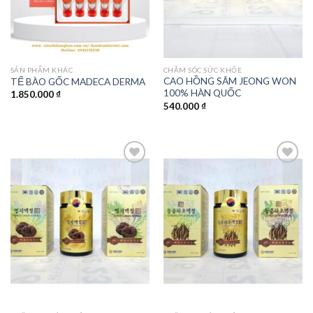
SẢN PHẨM KHÁC
CHĂM SÓC SỨC KHỎE
CAO HỒNG SÂM JEONG WON
TẾ BÀO GỐC MADECA DERMA
100% HÀN QUỐC
1.850.000
₫
540.000
₫
Add to
Add to
wishlist
wishlist