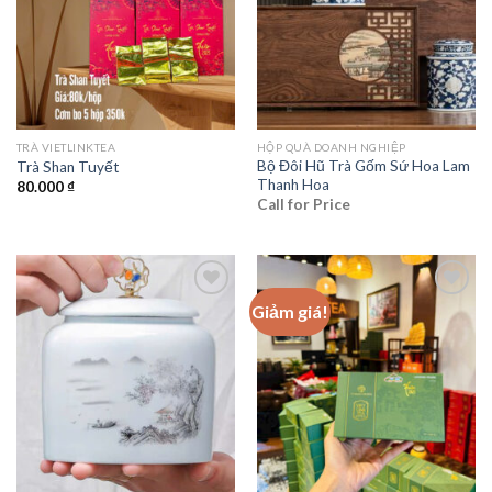
TRÀ VIETLINKTEA
HỘP QUÀ DOANH NGHIỆP
Bộ Đôi Hũ Trà Gốm Sứ Hoa Lam
Trà Shan Tuyết
Thanh Hoa
80.000
₫
Call for Price
Giảm giá!
Add to
Add to
wishlist
wishlist