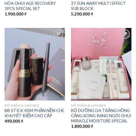
HÓA OHUI AGE RECOVERY
37 SUN AWAY MULTI EFFECT
3PCS SPECIAL SET
SUB BLOCK
1.900.000
₫
5.200.000
₫
Add to
Add to
wishlist
wishlist
MỸ PHẨM & LÀM ĐẸP
MỸ PHẨM & LÀM ĐẸP
BB STICK KEM PHẤN NỀN CHE
BỘ DƯỠNG DA TRẮNG HỒNG
KHUYẾT ĐIỂM CAO CẤP
CĂNG BÓNG RẠNG NGỜI OHUI
MIRACLE MOISTURE SPECIAL
490.000
₫
1.800.000
₫