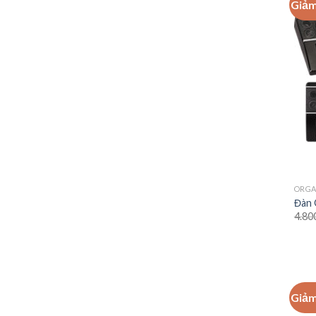
Giảm
ORG
Đàn 
4.80
Giảm