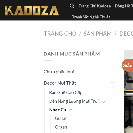
Skip
Trang Chủ Kadoza
Đồng Hồ 
to
Tranh Săt Nghệ Thuật
content
TRANG CHỦ
/
SẢN PHẨM
/
DECO
DANH MỤC SẢN PHẨM
Giảm
Chưa phân loại
Decor Nội Thất
Bàn Ghế Cao Cấp
Đèn Năng Lượng Mặt Trời
Nhạc Cụ
Guitar
Organ