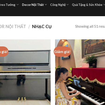
Treo Tường
Decor Nội Thất
Công Nghệ
Quà Tặng & Sức Khỏe
Showing all 51 resu
R NỘI THẤT
/
NHẠC CỤ
 giá!
Giảm giá!
Add to
Add
wishlist
wish