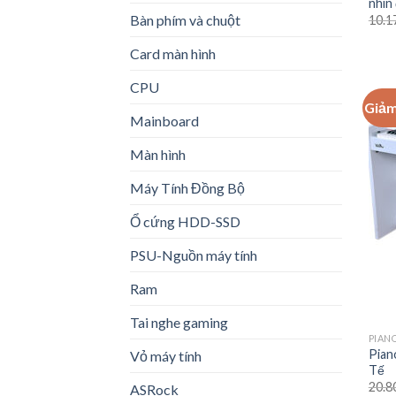
nhìn
Bàn phím và chuột
10.1
Card màn hình
CPU
Giảm
Mainboard
Màn hình
Máy Tính Đồng Bộ
Ổ cứng HDD-SSD
PSU-Nguồn máy tính
Ram
Tai nghe gaming
PIAN
Pian
Vỏ máy tính
Tế
20.8
ASRock