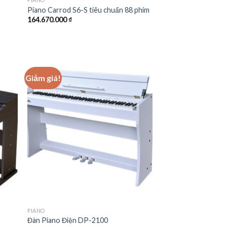
Piano Carrod S6-S tiêu chuẩn 88 phím
164.670.000
₫
Giảm giá!
 to
Add to
list
wishlist
PIANO
Đàn Piano Điện DP-2100