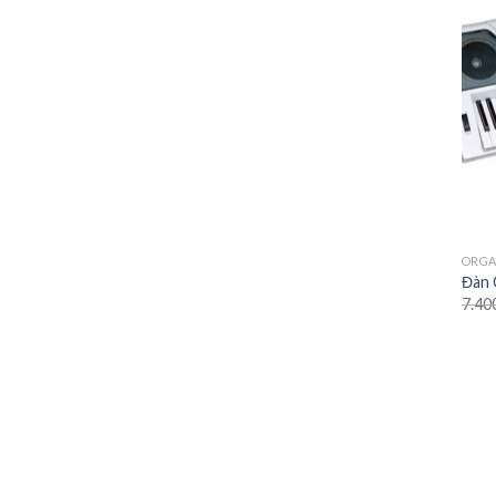
ORG
Đàn 
7.40