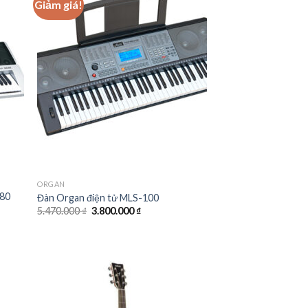
Giảm giá!
 to
Add to
list
wishlist
ORGAN
180
Đàn Organ điện tử MLS-100
Giá
Giá
5.470.000
₫
3.800.000
₫
gốc
hiện
là:
tại
5.470.000 ₫.
là:
3.800.000 ₫.
 ₫.