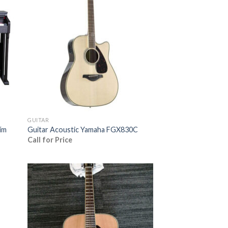
 to
Add to
list
wishlist
GUITAR
ím
Guitar Acoustic Yamaha FGX830C
Call for Price
000 ₫.
 to
Add to
list
wishlist