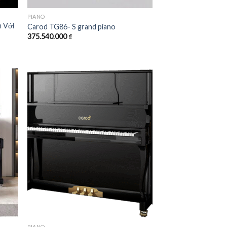
PIANO
n Với
Carod TG86- S grand piano
375.540.000
₫
000 ₫.
 to
Add to
list
wishlist
PIANO