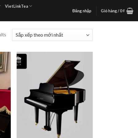
VietLinkTea
Đăng nhập
Giỏ hàng /
0
₫
lts
 to
Add to
list
wishlist