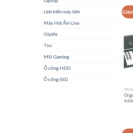
Laptop
Linh kiện máy tính
Giảm
Máy Hút Ẩm Liva
Olylife
Tivi
MSI Gaming
Ổ cứng HDD
Ổ cứng SSD
ORG
Orga
4.60