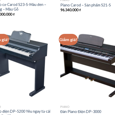
o cơ Carod S23-S-Màu đen –
Piano Carod – Sản phẩm S21-S
g – Mầu Gỗ
96.340.000
₫
000.000
₫
 giá!
Giảm giá!
Add to
Add
wishlist
wish
O
PIANO
o điện DP-5200 Yêu ngay từ cái
Đàn Piano Điện DP-3000