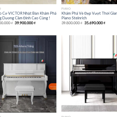
O
PIANO
o Cơ VICTOR Nhật Bản Khám Phá
Khám Phá Vẻ Đẹp Vượt Thời Gia
g Dương Cầm Đỉnh Cao Cùng !
Piano Steinrich
Giá
Giá
Giá
Giá
00.000
₫
39.900.000
₫
39.800.000
₫
35.690.000
₫
gốc
hiện
gốc
hiện
là:
tại
là:
tại
46.000.000 ₫.
là:
39.800.000 ₫.
là:
39.900.000 ₫.
35.690.
Add to
Add
wishlist
wish
O
PIANO