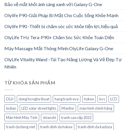
Bảo vệ mắt khỏi ánh sáng xanh với Galaxy G-One
Olylife P90-Giải Pháp Bí Mật Cho Cuộc Sống Khỏe Mạnh
Olylife P90 -Thiết bị chăm sóc sức khỏe tiện lợi, hiệu quả
OlyLife THz Tera-P90+ Chăm Sóc Sức Khỏe Toàn Diện
Máy Massage Mắt Thông Minh:OlyLife Galaxy G-One
OlyLife Vitality Wand –Tái Tạo Năng Lượng Và Vẻ Đẹp Tự
Nhiên
TỪ KHÓA SẢN PHẨM
DLH
dong ho nghe thuat
hang tranh eva
hokee
kvs
LCD
ledian
LED solar street lights
Monitor
màn hình chính hãng
Màn Hình Máy Tính
shianshi
tranh cao cấp 2022
tranh da tieng viet
tranh dinh da hokee
tranh dinh da kadoza