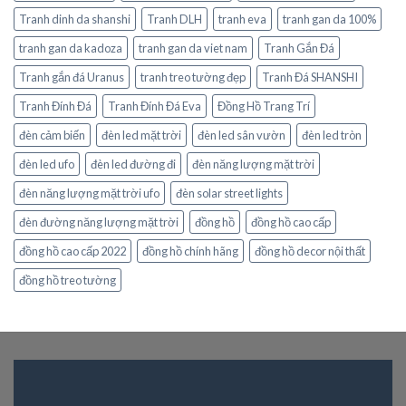
Tranh dinh da shanshi
Tranh DLH
tranh eva
tranh gan da 100%
tranh gan da kadoza
tranh gan da viet nam
Tranh Gắn Đá
Tranh gắn đá Uranus
tranh treo tường đẹp
Tranh Đá SHANSHI
Tranh Đính Đá
Tranh Đính Đá Eva
Đồng Hồ Trang Trí
đèn cảm biến
đèn led mặt trời
đèn led sân vườn
đèn led tròn
đèn led ufo
đèn led đường đi
đèn năng lượng mặt trời
đèn năng lượng mặt trời ufo
đèn solar street lights
đèn đường năng lượng mặt trời
đồng hồ
đồng hồ cao cấp
đồng hồ cao cấp 2022
đồng hồ chính hãng
đồng hồ decor nội thất
đồng hồ treo tường