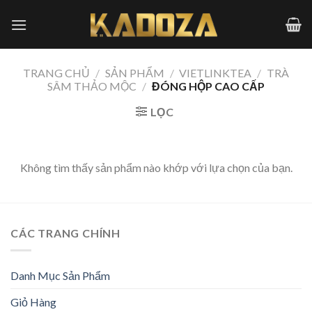
Skip
to
content
TRANG CHỦ
/
SẢN PHẨM
/
VIETLINKTEA
/
TRÀ
SÂM THẢO MỘC
/
ĐÓNG HỘP CAO CẤP
LỌC
Không tìm thấy sản phẩm nào khớp với lựa chọn của bạn.
CÁC TRANG CHÍNH
Danh Mục Sản Phẩm
Giỏ Hàng