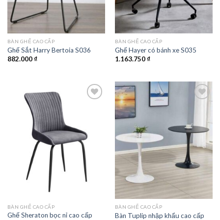
BÀN GHẾ CAO CẤP
BÀN GHẾ CAO CẤP
Ghế Sắt Harry Bertoia S036
Ghế Hayer có bánh xe S035
882.000
₫
1.163.750
₫
Add to
Add to
wishlist
wishlist
BÀN GHẾ CAO CẤP
BÀN GHẾ CAO CẤP
Ghế Sheraton bọc nỉ cao cấp
Bàn Tuplip nhập khẩu cao cấp