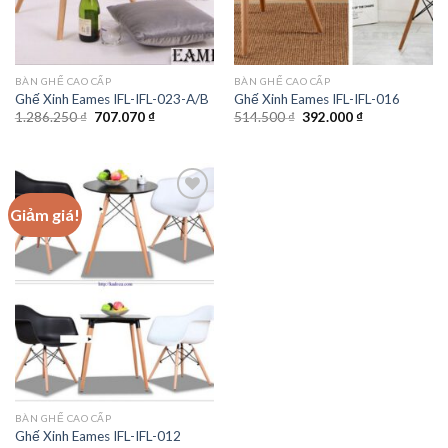
BÀN GHẾ CAO CẤP
BÀN GHẾ CAO CẤP
Ghế Xinh Eames IFL-IFL-023-A/B
Ghế Xinh Eames IFL-IFL-016
Giá
Giá
Giá
Giá
1.286.250
₫
707.070
₫
514.500
₫
392.000
₫
gốc
hiện
gốc
hiện
là:
tại
là:
tại
1.286.250 ₫.
là:
514.500 ₫.
là:
707.070 ₫.
392.000 ₫.
Giảm giá!
Add to
wishlist
BÀN GHẾ CAO CẤP
Ghế Xinh Eames IFL-IFL-012