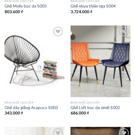
BÀN GHẾ CAO CẤP
BÀN GHẾ CAO CẤP
Ghế Molly bọc da S005
Ghế nhựa thiên nga S004
803.600
₫
3.724.000
₫
Add to
Add to
wishlist
wishlist
BÀN GHẾ CAO CẤP
BÀN GHẾ CAO CẤP
Ghế dây giằng Acapuco S003
Ghế Loft bọc da simili S002
343.000
₫
686.000
₫