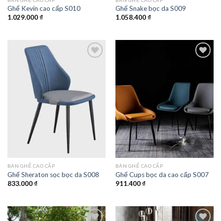
Ghế Kevin cao cấp S010
Ghế Snake bọc da S009
1.029.000
₫
1.058.400
₫
Add to
Add to
wishlist
wishlist
BÀN GHẾ CAO CẤP
BÀN GHẾ CAO CẤP
Ghế Sheraton sọc bọc da S008
Ghế Cups bọc da cao cấp S007
833.000
₫
911.400
₫