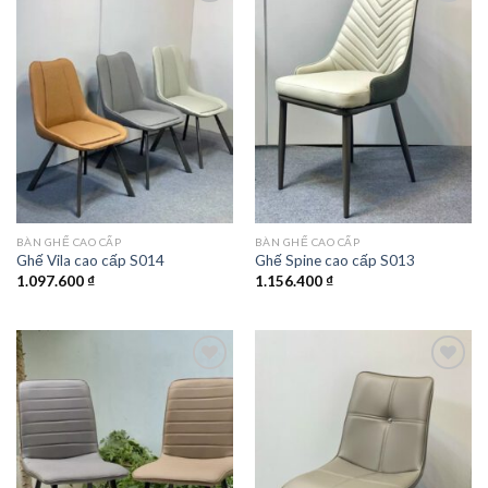
Add to
Add to
wishlist
wishlist
BÀN GHẾ CAO CẤP
BÀN GHẾ CAO CẤP
Ghế Vila cao cấp S014
Ghế Spine cao cấp S013
1.097.600
₫
1.156.400
₫
Add to
Add to
wishlist
wishlist