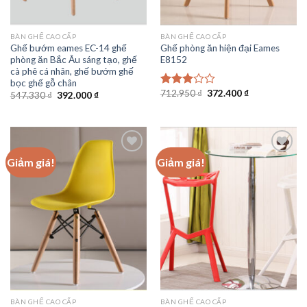
BÀN GHẾ CAO CẤP
BÀN GHẾ CAO CẤP
Ghế bướm eames EC-14 ghế
Ghế phòng ăn hiện đại Eames
phòng ăn Bắc Âu sáng tạo, ghế
E8152
cà phê cá nhân, ghế bướm ghế
bọc ghế gỗ chân
Giá
Giá
712.950
₫
372.400
₫
Được
Giá
Giá
547.330
₫
392.000
₫
gốc
hiện
gốc
hiện
xếp
là:
tại
là:
tại
hạng
712.950 ₫.
là:
547.330 ₫.
là:
3.00
5
372.400 ₫.
392.000 ₫.
sao
Giảm giá!
Giảm giá!
Add to
Add to
wishlist
wishlist
BÀN GHẾ CAO CẤP
BÀN GHẾ CAO CẤP