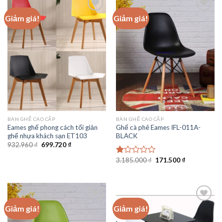
Giảm giá!
Giảm giá!
Add to
Add to
wishlist
wishlist
BÀN GHẾ CAO CẤP
BÀN GHẾ CAO CẤP
Eames ghế phong cách tối giản
Ghế cà phê Eames IFL-011A-
ghế nhựa khách sạn ET103
BLACK
Giá
Giá
932.960
₫
699.720
₫
gốc
hiện
là:
tại
Giá
Giá
3.185.000
₫
171.500
₫
Được
932.960 ₫.
là:
gốc
hiện
xếp
699.720 ₫.
là:
tại
hạng
3.185.000 ₫.
là:
1.00
171.500 ₫.
5
sao
Giảm giá!
Giảm giá!