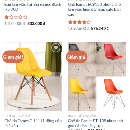
Bàn làm việc tại nhà Eames Black
Ghế Eames EC9150 phòng chờ
IFL-70D
làm việc hiện đại, Bar, cafe bản
cao
Giá
Giá
1.372.000
₫
833.000
₫
Được
gốc
hiện
Giá
Giá
1.097.600
₫
576.240
₫
xếp
Được
là:
tại
gốc
hiện
hạng
xếp hạng
1.372.000 ₫.
là:
là:
tại
1.00
833.000 ₫.
4.00
5
1.097.600 ₫.
là:
5
sao
576.240 ₫.
sao
Giảm giá!
Giảm giá!
Add to
Add to
wishlist
wishlist
BÀN GHẾ CAO CẤP
BÀN GHẾ CAO CẤP
Ghế da Eames E-14111 đẳng cấp
Ghế ăn Eames ET-105 nhựa nhỏ
châu âu
gọn cá tính sáng tạo