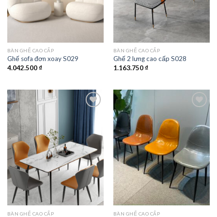
BÀN GHẾ CAO CẤP
BÀN GHẾ CAO CẤP
Ghế sofa đơn xoay S029
Ghế 2 lưng cao cấp S028
4.042.500
₫
1.163.750
₫
Add to
Add to
wishlist
wishlist
BÀN GHẾ CAO CẤP
BÀN GHẾ CAO CẤP