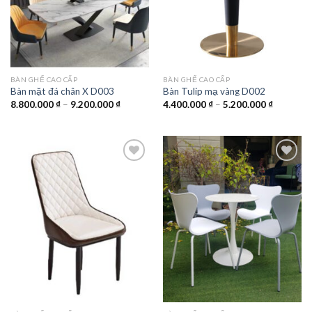
BÀN GHẾ CAO CẤP
BÀN GHẾ CAO CẤP
Bàn mặt đá chân X D003
Bàn Tulip mạ vàng D002
Khoảng
Khoảng
8.800.000
₫
–
9.200.000
₫
4.400.000
₫
–
5.200.000
₫
giá:
giá:
từ
từ
8.800.000 ₫
4.400.00
đến
đến
9.200.000 ₫
5.200.00
Add to
Add to
wishlist
wishlist