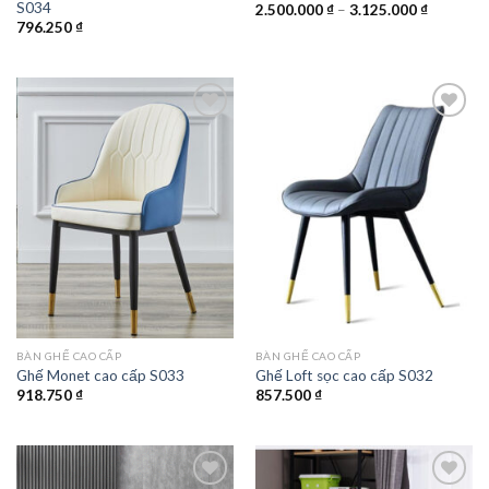
S034
Khoảng
2.500.000
₫
–
3.125.000
₫
giá:
796.250
₫
từ
2.500.00
đến
3.125.00
Add to
Add to
wishlist
wishlist
BÀN GHẾ CAO CẤP
BÀN GHẾ CAO CẤP
Ghế Monet cao cấp S033
Ghế Loft sọc cao cấp S032
918.750
₫
857.500
₫