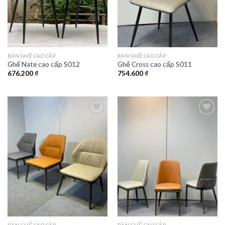
BÀN GHẾ CAO CẤP
BÀN GHẾ CAO CẤP
Ghế Nate cao cấp S012
Ghế Cross cao cấp S011
676.200
₫
754.600
₫
Add to
Add to
wishlist
wishlist
BÀN GHẾ CAO CẤP
BÀN GHẾ CAO CẤP