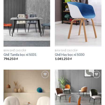
Add to
Add to
wishlist
wishlist
BÀN GHẾ CAO CẤP
BÀN GHẾ CAO CẤP
Ghế Tamila bọc nỉ S031
Ghế Hay bọc nỉ S030
796.250
₫
1.041.250
₫
Add to
Add to
wishlist
wishlist