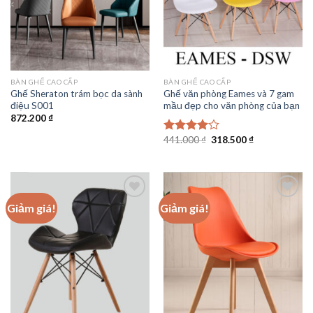
BÀN GHẾ CAO CẤP
BÀN GHẾ CAO CẤP
Ghế Sheraton trám bọc da sành
Ghế văn phòng Eames và 7 gam
điệu S001
mầu đẹp cho văn phòng của bạn
872.200
₫
Giá
Giá
441.000
₫
318.500
₫
Được
gốc
hiện
xếp hạng
là:
tại
4.00
5
441.000 ₫.
là:
sao
318.500 ₫.
Giảm giá!
Giảm giá!
Add to
Add to
wishlist
wishlist