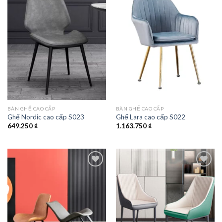
Add to
Add to
wishlist
wishlist
BÀN GHẾ CAO CẤP
BÀN GHẾ CAO CẤP
Ghế Nordic cao cấp S023
Ghế Lara cao cấp S022
649.250
₫
1.163.750
₫
Add to
Add to
wishlist
wishlist