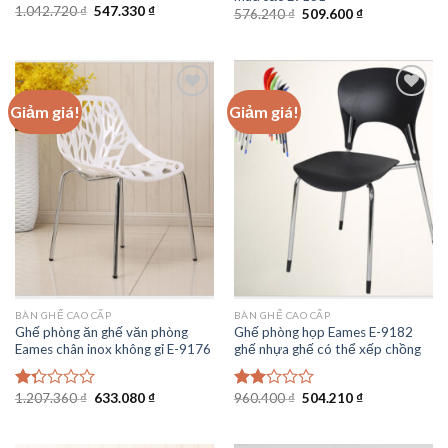
Giá
Giá
1.042.720
₫
547.330
₫
Được
Giá
Giá
576.240
₫
509.600
₫
gốc
hiện
gốc
hiện
xếp
là:
tại
là:
tại
hạng
1.042.720 ₫.
là:
576.240 ₫.
là:
2.50
547.330 ₫.
509.600 ₫.
5 sao
Giảm giá!
Giảm giá!
Add to
Add to
wishlist
wishlist
BÀN GHẾ CAO CẤP
BÀN GHẾ CAO CẤP
Ghế phòng ăn ghế văn phòng
Ghế phòng họp Eames E-9182
Eames chân inox không gỉ E-9176
ghế nhựa ghế có thể xếp chồng
Giá
Giá
Giá
Giá
1.207.360
₫
633.080
₫
960.400
₫
504.210
₫
Được
Được
gốc
hiện
gốc
hiện
xếp
xếp
là:
tại
là:
tại
hạng
hạng
1.207.360 ₫.
là:
960.400 ₫.
là: