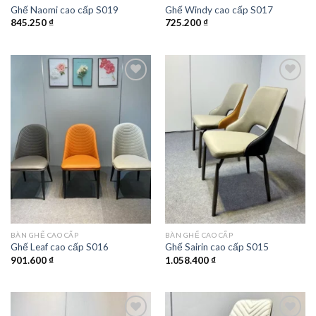
Ghế Naomi cao cấp S019
Ghế Windy cao cấp S017
845.250
₫
725.200
₫
Add to
Add to
wishlist
wishlist
BÀN GHẾ CAO CẤP
BÀN GHẾ CAO CẤP
Ghế Leaf cao cấp S016
Ghế Sairin cao cấp S015
901.600
₫
1.058.400
₫