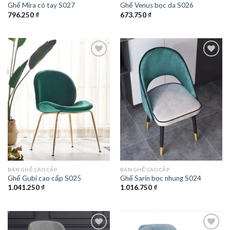
Ghế Mira có tay S027
Ghế Venus bọc da S026
796.250
₫
673.750
₫
Add to
Add to
wishlist
wishlist
BÀN GHẾ CAO CẤP
BÀN GHẾ CAO CẤP
Ghế Gubi cao cấp S025
Ghế Sarin bọc nhung S024
1.041.250
₫
1.016.750
₫