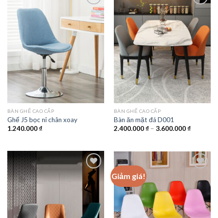
Add to
Add to
wishlist
wishlist
BÀN GHẾ CAO CẤP
BÀN GHẾ CAO CẤP
Ghế J5 bọc nỉ chân xoay
Bàn ăn mặt đá D001
Khoảng
1.240.000
₫
2.400.000
₫
–
3.600.000
₫
giá:
từ
2.400.00
đến
3.600.00
Giảm giá!
Add to
Add to
wishlist
wishlist