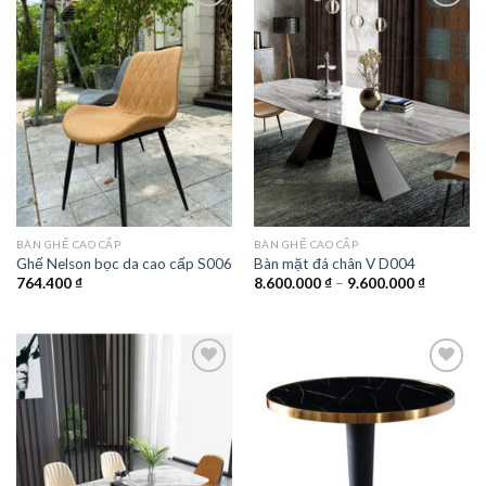
Add to
Add to
wishlist
wishlist
BÀN GHẾ CAO CẤP
BÀN GHẾ CAO CẤP
Ghế Nelson bọc da cao cấp S006
Bàn mặt đá chân V D004
Khoảng
764.400
₫
8.600.000
₫
–
9.600.000
₫
giá:
từ
8.600.00
đến
9.600.00
Add to
Add to
wishlist
wishlist