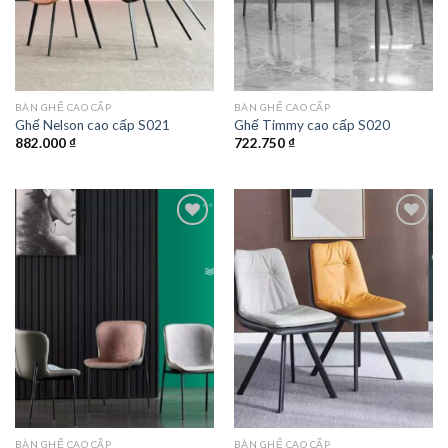
BÀN GHẾ CAO CẤP
BÀN GHẾ CAO CẤP
Ghế Nelson cao cấp S021
Ghế Timmy cao cấp S020
882.000
₫
722.750
₫
Add to
Add to
wishlist
wishlist
BÀN GHẾ CAO CẤP
BÀN GHẾ CAO CẤP