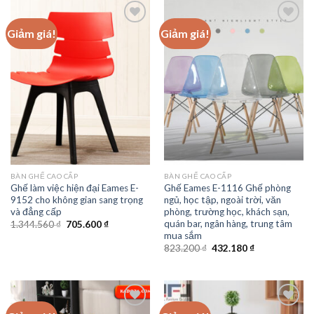
1.33
2.00
633.080 ₫.
504.210 ₫.
5
5
sao
sao
Giảm giá!
Giảm giá!
Add to
Add to
wishlist
wishlist
BÀN GHẾ CAO CẤP
BÀN GHẾ CAO CẤP
Ghế làm việc hiện đại Eames E-
Ghế Eames E-1116 Ghế phòng
9152 cho không gian sang trọng
ngủ, học tập, ngoài trời, văn
và đẳng cấp
phòng, trường học, khách sạn,
quán bar, ngân hàng, trung tâm
Giá
Giá
1.344.560
₫
705.600
₫
gốc
hiện
mua sắm
là:
tại
Giá
Giá
823.200
₫
432.180
₫
1.344.560 ₫.
là:
gốc
hiện
705.600 ₫.
là:
tại
823.200 ₫.
là:
432.180 ₫.