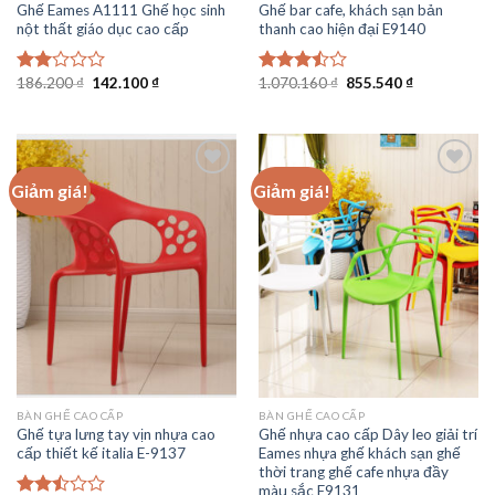
Ghế Eames A1111 Ghế học sinh
Ghế bar cafe, khách sạn bản
nột thất giáo dục cao cấp
thanh cao hiện đại E9140
Giá
Giá
Giá
Giá
186.200
₫
142.100
₫
1.070.160
₫
855.540
₫
Được
Được
gốc
hiện
gốc
hiện
xếp
xếp
là:
tại
là:
tại
hạng
hạng
186.200 ₫.
là:
1.070.160 ₫.
là:
2.00
3.50
5
142.100 ₫.
855.540 ₫.
5
sao
sao
Giảm giá!
Giảm giá!
Add to
Add to
wishlist
wishlist
BÀN GHẾ CAO CẤP
BÀN GHẾ CAO CẤP
Ghế tựa lưng tay vịn nhựa cao
Ghế nhựa cao cấp Dây leo giải trí
cấp thiết kế italia E-9137
Eames nhựa ghế khách sạn ghế
thời trang ghế cafe nhựa đầy
màu sắc E9131