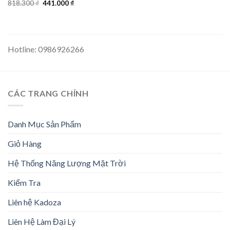
Giá
Giá
818.300
₫
441.000
₫
gốc
hiện
là:
tại
818.300 ₫.
là:
441.000 ₫.
Hotline: 0986926266
CÁC TRANG CHÍNH
Danh Mục Sản Phẩm
Giỏ Hàng
Hệ Thống Năng Lượng Mặt Trời
Kiểm Tra
Liên hệ Kadoza
Liên Hệ Làm Đại Lý