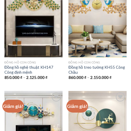
Add to
Add to
wishlist
wishlist
ĐỒNG HỒ CON CÔNG
ĐỒNG HỒ CON CÔNG
Đồng hồ nghệ thuật KH147
Đồng hồ treo tường KH55 Công
Công định mệnh
Chầu
Khoảng
Khoảng
850.000
₫
–
2.125.000
₫
860.000
₫
–
2.150.000
₫
giá:
giá:
từ
từ
850.000 ₫
860.000 ₫
đến
đến
2.125.000 ₫
2.150.000 
Giảm giá!
Giảm giá!
Add to
Add to
wishlist
wishlist