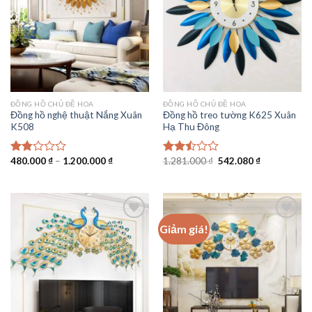
ĐỒNG HỒ CHỦ ĐỀ HOA
ĐỒNG HỒ CHỦ ĐỀ HOA
Đồng hồ nghệ thuật Nắng Xuân
Đồng hồ treo tường K625 Xuân
K508
Hạ Thu Đông
Khoảng
Giá
Giá
480.000
₫
–
1.200.000
₫
1.281.000
₫
542.080
₫
Được
Được
giá:
gốc
hiện
xếp
xếp
từ
là:
tại
hạng
hạng
480.000 ₫
1.281.000 ₫.
là:
1.80
2.50
đến
542.080 ₫.
1.200.000 ₫
5
5 sao
sao
Giảm giá!
Add to
Add to
wishlist
wishlist