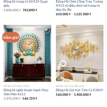
Đồng hồ trang trí KH123 Quạt
Đông Hồ Chim Cồng Treo Tường
giấy
K913 vũ điệu đam mê trang trí
đẹp lộc lẫy
Giá
Giá
1.806.000
₫
763.840
₫
gốc
hiện
Khoảng
610.000
₫
–
1.525.000
₫
là:
tại
giá:
1.806.000 ₫.
là:
từ
763.840 ₫.
610.000 ₫
đến
1.525.000 
Giảm giá!
Add to
Add to
wishlist
wishlist
ĐỒNG HỒ CON CÔNG
ĐỒNG HỒ CHỦ ĐỀ HOA
Đồng hồ nghệ thuật Hạnh Phúc
Đồng Hồ Gió Hát Tình Ca K2819
Viên Mãn K612
Khoảng
560.000
₫
–
1.400.000
₫
giá:
Giá
Giá
1.341.200
₫
566.720
₫
từ
gốc
hiện
560.000 ₫
là:
tại
đến