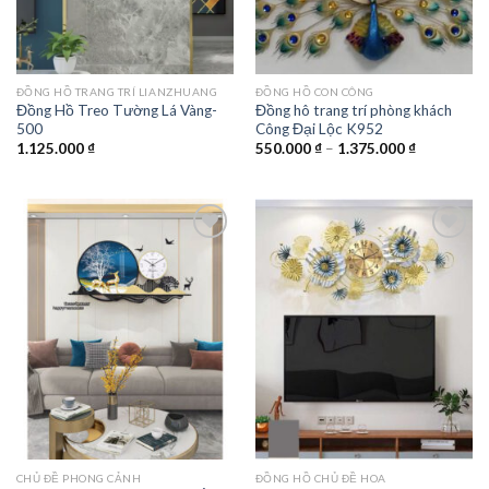
ĐỒNG HỒ TRANG TRÍ LIANZHUANG
ĐỒNG HỒ CON CÔNG
Đồng Hồ Treo Tường Lá Vàng-
Đồng hô trang trí phòng khách
500
Công Đại Lộc K952
Khoảng
1.125.000
₫
550.000
₫
–
1.375.000
₫
giá:
từ
550.000 ₫
đến
1.375.000 
Add to
Add to
wishlist
wishlist
CHỦ ĐỀ PHONG CẢNH
ĐỒNG HỒ CHỦ ĐỀ HOA