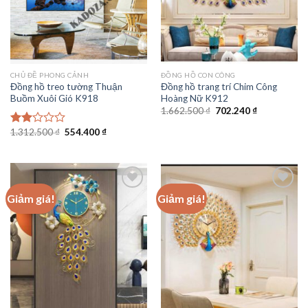
CHỦ ĐỀ PHONG CẢNH
ĐỒNG HỒ CON CÔNG
Đồng hồ treo tường Thuận
Đồng hồ trang trí Chim Công
Buồm Xuôi Gió K918
Hoàng Nữ K912
Giá
Giá
1.662.500
₫
702.240
₫
gốc
hiện
là:
tại
Giá
Giá
1.312.500
₫
554.400
₫
Được
1.662.500 ₫.
là:
gốc
hiện
xếp
702.240 ₫.
là:
tại
hạng
1.312.500 ₫.
là:
2.00
554.400 ₫.
5
sao
Giảm giá!
Giảm giá!
Add to
Add to
wishlist
wishlist