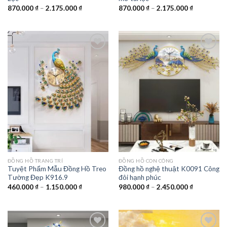
Khoảng
Khoảng
870.000
₫
–
2.175.000
₫
870.000
₫
–
2.175.000
₫
giá:
giá:
từ
từ
870.000 ₫
870.000 ₫
đến
đến
2.175.000 ₫
2.175.000 
Add to
Add to
wishlist
wishlist
ĐỒNG HỒ TRANG TRÍ
ĐỒNG HỒ CON CÔNG
Tuyệt Phẩm Mẫu Đồng Hồ Treo
Đồng hồ nghệ thuật K0091 Công
Tường Đẹp K916.9
đôi hạnh phúc
Khoảng
Khoảng
460.000
₫
–
1.150.000
₫
980.000
₫
–
2.450.000
₫
giá:
giá:
từ
từ
460.000 ₫
980.000 ₫
đến
đến
1.150.000 ₫
2.450.000 