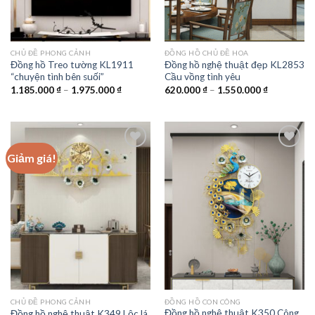
CHỦ ĐỀ PHONG CẢNH
ĐỒNG HỒ CHỦ ĐỀ HOA
Đồng hồ Treo tường KL1911
Đồng hồ nghệ thuật đẹp KL2853
“chuyện tình bên suối”
Cầu vồng tình yêu
Khoảng
Khoảng
1.185.000
₫
–
1.975.000
₫
620.000
₫
–
1.550.000
₫
giá:
giá:
từ
từ
1.185.000 ₫
620.000 ₫
đến
đến
1.975.000 ₫
1.550.000 
Giảm giá!
Add to
Add to
wishlist
wishlist
CHỦ ĐỀ PHONG CẢNH
ĐỒNG HỒ CON CÔNG
Đồng hồ nghệ thuật K350 Công
Đồng hồ nghệ thuật K349 Lộc lá