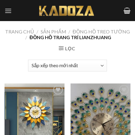
Skip
to
content
TRANG CHỦ
/
SẢN PHẨM
/
ĐỒNG HỒ TREO TƯỜNG
/
ĐỒNG HỒ TRANG TRÍ LIANZHUANG
LỌC
Add to
Add to
wishlist
wishlist