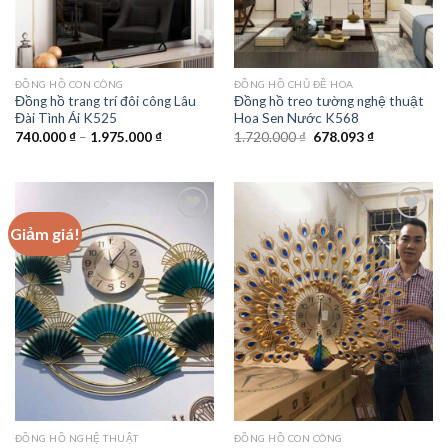
ĐỒNG HỒ CON CÔNG
ĐỒNG HỒ CHỦ ĐỀ HOA
Đồng hồ trang trí đôi công Lâu
Đồng hồ treo tường nghệ thuật
Đài Tình Ái K525
Hoa Sen Nước K568
Khoảng
Giá
Giá
740.000
₫
–
1.975.000
₫
1.720.000
₫
678.093
₫
giá:
gốc
hiện
từ
là:
tại
740.000 ₫
1.720.000 ₫.
là:
đến
678.093 ₫.
1.975.000 ₫
Giảm giá!
Add to
Add to
wishlist
wishlist
ĐỒNG HỒ NGHỆ THUẬT
ĐỒNG HỒ CON CÔNG