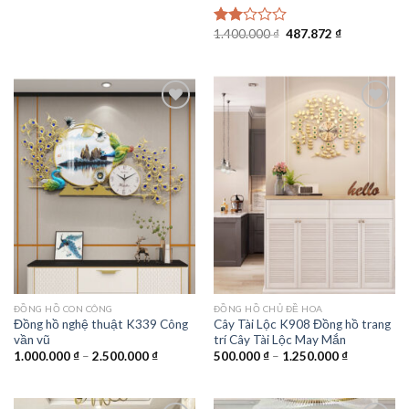
giá:
từ
1.185.000 ₫
Giá
Giá
1.400.000
₫
487.872
₫
Được
đến
gốc
hiện
7.900.000 ₫
xếp
là:
tại
hạng
1.400.000 ₫.
là:
2.00
487.872 ₫.
5
sao
Add to
Add to
wishlist
wishlist
ĐỒNG HỒ CON CÔNG
ĐỒNG HỒ CHỦ ĐỀ HOA
Đồng hồ nghệ thuật K339 Công
Cây Tài Lộc K908 Đồng hồ trang
vần vũ
trí Cây Tài Lộc May Mắn
Khoảng
Khoảng
1.000.000
₫
–
2.500.000
₫
500.000
₫
–
1.250.000
₫
giá:
giá:
từ
từ
1.000.000 ₫
500.000 ₫
đến
đến