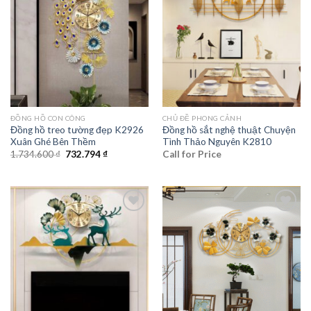
wishlist
wishlist
ĐỒNG HỒ CON CÔNG
CHỦ ĐỀ PHONG CẢNH
Đồng hồ treo tường đẹp K2926
Đồng hồ sắt nghệ thuật Chuyện
Xuân Ghé Bên Thềm
Tình Thảo Nguyên K2810
Giá
Giá
1.734.600
₫
732.794
₫
Call for Price
gốc
hiện
là:
tại
1.734.600 ₫.
là:
732.794 ₫.
Add to
Add to
wishlist
wishlist