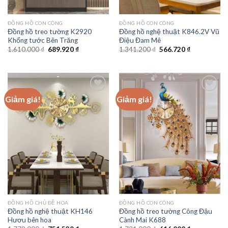
ĐỒNG HỒ CON CÔNG
ĐỒNG HỒ CON CÔNG
Đồng hồ treo tường K2920
Đồng hồ nghệ thuật K846.2V Vũ
Khổng tước Bên Trăng
Điệu Đam Mê
Giá
Giá
Giá
Giá
1.610.000
₫
689.920
₫
1.341.200
₫
566.720
₫
gốc
hiện
gốc
hiện
là:
tại
là:
tại
1.610.000 ₫.
là:
1.341.200 ₫.
là:
689.920 ₫.
566.720 ₫.
Giảm giá!
Giảm giá!
Add to
Add to
wishlist
wishlist
ĐỒNG HỒ CHỦ ĐỀ HOA
ĐỒNG HỒ CON CÔNG
Đồng hồ nghệ thuật KH146
Đồng hồ treo tường Công Đậu
Hươu bên hoa
Cành Mai K688