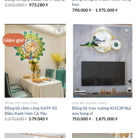
họa
Giá
Giá
2.303.000
₫
973.280
₫
gốc
hiện
Khoảng
790.000
₫
–
1.975.000
₫
là:
tại
giá:
2.303.000 ₫.
là:
từ
973.280 ₫.
790.000 ₫
đến
1.975.000 
Giảm giá!
Add to
Add to
wishlist
wishlist
ĐỒNG HỒ CON CÔNG
CHỦ ĐỀ PHONG CẢNH
Đồng hồ chim công K699 Vũ
Đồng hồ treo tường KH138 Núi
Điệu Xanh Hơn Cả Yêu
non hùng vĩ
Giá
Giá
Khoảng
1.370.600
₫
579.040
₫
750.000
₫
–
1.875.000
₫
gốc
hiện
giá:
là:
tại
từ
1.370.600 ₫.
là:
750.000 ₫
579.040 ₫.
đến