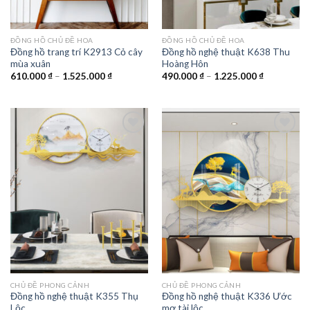
ĐỒNG HỒ CHỦ ĐỀ HOA
ĐỒNG HỒ CHỦ ĐỀ HOA
Đồng hồ trang trí K2913 Cỏ cây
Đồng hồ nghệ thuật K638 Thu
mùa xuân
Hoàng Hôn
Khoảng
Khoảng
610.000
₫
–
1.525.000
₫
490.000
₫
–
1.225.000
₫
giá:
giá:
từ
từ
610.000 ₫
490.000 ₫
đến
đến
1.525.000 ₫
1.225.000 
Add to
Add to
wishlist
wishlist
CHỦ ĐỀ PHONG CẢNH
CHỦ ĐỀ PHONG CẢNH
Đồng hồ nghệ thuật K355 Thụ
Đồng hồ nghệ thuật K336 Ước
Lộc
mơ tài lộc