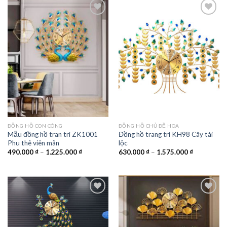
2.175.000 ₫
1.975.000 
Add to
Add to
wishlist
wishlist
ĐỒNG HỒ CON CÔNG
ĐỒNG HỒ CHỦ ĐỀ HOA
Mẫu đồng hồ tran trí ZK1001
Đồng hồ trang trí KH98 Cây tài
Phu thê viên mãn
lộc
Khoảng
Khoảng
490.000
₫
–
1.225.000
₫
630.000
₫
–
1.575.000
₫
giá:
giá:
từ
từ
490.000 ₫
630.000 ₫
đến
đến
1.225.000 ₫
1.575.000 
Add to
Add to
wishlist
wishlist