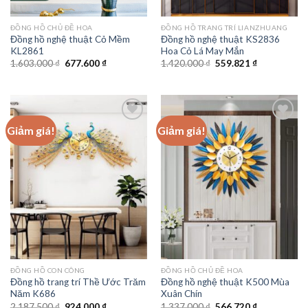
ĐỒNG HỒ CHỦ ĐỀ HOA
ĐỒNG HỒ TRANG TRÍ LIANZHUANG
Đồng hồ nghệ thuật Cỏ Mềm
Đồng hồ nghệ thuật KS2836
KL2861
Hoa Cỏ Lá May Mắn
Giá
Giá
Giá
Giá
1.603.000
₫
677.600
₫
1.420.000
₫
559.821
₫
gốc
hiện
gốc
hiện
là:
tại
là:
tại
1.603.000 ₫.
là:
1.420.000 ₫.
là:
677.600 ₫.
559.821 ₫.
Giảm giá!
Giảm giá!
Add to
Add to
wishlist
wishlist
ĐỒNG HỒ CON CÔNG
ĐỒNG HỒ CHỦ ĐỀ HOA
Đồng hồ trang trí Thề Ước Trăm
Đồng hồ nghệ thuật K500 Mùa
Năm K686
Xuân Chín
Giá
Giá
Giá
Giá
2.187.500
₫
924.000
₫
1.337.000
₫
566.720
₫