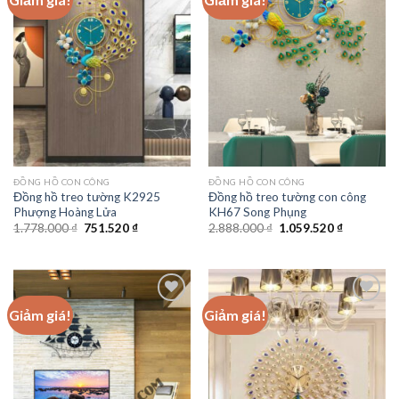
Add to
Add to
wishlist
wishlist
ĐỒNG HỒ CON CÔNG
ĐỒNG HỒ CON CÔNG
Đồng hồ treo tường K2925
Đồng hồ treo tường con công
Phượng Hoàng Lửa
KH67 Song Phụng
Giá
Giá
Giá
Giá
1.778.000
₫
751.520
₫
2.888.000
₫
1.059.520
₫
gốc
hiện
gốc
hiện
là:
tại
là:
tại
1.778.000 ₫.
là:
2.888.000 ₫.
là:
751.520 ₫.
1.059.520 
Giảm giá!
Giảm giá!
Add to
Add to
wishlist
wishlist