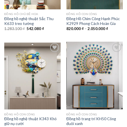
ĐỒNG HỒ CHỦ ĐỀ HOA
ĐỒNG HỒ CON CÔNG
Đồng hồ nghệ thuật Sắc Thu
Đồng Hồ Chim Công Hạnh Phúc
K633 treo tường
K2929 Phong Cách Hoàn Gia
Giá
Giá
Khoảng
1.283.100
₫
542.080
₫
820.000
₫
–
2.050.000
₫
gốc
hiện
giá:
là:
tại
từ
1.283.100 ₫.
là:
820.000 ₫
542.080 ₫.
đến
2.050.000 
Add to
Add to
wishlist
wishlist
ĐỒNG HỒ CON CÔNG
ĐỒNG HỒ CON CÔNG
Đồng hồ nghệ thuật K343 Khó
Đồng hồ trang trí KH50 Công
giữ nụ cười
đuôi xanh