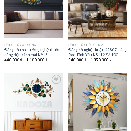
ĐỒNG HỒ CON CÔNG
ĐỒNG HỒ CHỦ ĐỀ HOA
Đồng hồ treo tường nghệ thuật
Đồng hồ nghệ thuật K2807 Hàng
công đậu cành mai K916
Rào Tình Yêu KS1122V-100
Khoảng
Khoảng
440.000
₫
–
1.100.000
₫
540.000
₫
–
1.350.000
₫
giá:
giá:
từ
từ
440.000 ₫
540.000 ₫
đến
đến
1.100.000 ₫
1.350.000 
Add to
Add to
wishlist
wishlist