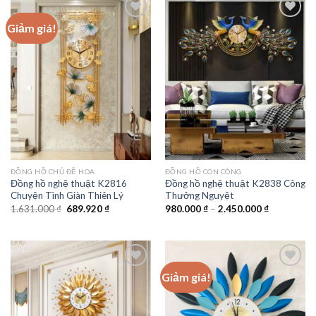
2.500.000 ₫
1.250.000 
Giảm giá!
Add to
Add to
wishlist
wishlist
ĐỒNG HỒ CHỦ ĐỀ HOA
ĐỒNG HỒ CON CÔNG
Đồng hồ nghệ thuật K2816
Đồng hồ nghệ thuật K2838 Công
Chuyện Tình Giàn Thiên Lý
Thưởng Nguyệt
Giá
Giá
Khoảng
1.631.000
₫
689.920
₫
980.000
₫
–
2.450.000
₫
gốc
hiện
giá:
là:
tại
từ
1.631.000 ₫.
là:
980.000 ₫
689.920 ₫.
đến
2.450.000 
Giảm giá!
Add to
Add to
wishlist
wishlist