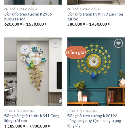
CHỦ ĐỀ PHONG CẢNH
CHỦ ĐỀ PHONG CẢNH
Đồng hồ treo tường K2936
Đồng hồ trang trí KH99 Liên hoa
hươu tài lộc
tài lộc
Khoảng
Khoảng
620.000
₫
–
1.550.000
₫
580.000
₫
–
1.450.000
₫
giá:
giá:
từ
từ
620.000 ₫
580.000 ₫
đến
đến
1.550.000 ₫
1.450.000 
Giảm giá!
Add to
Add to
wishlist
wishlist
ĐỒNG HỒ CON CÔNG
ĐỒNG HỒ CON CÔNG
Đồng hồ nghệ thuật K341 Công
Đồng hồ treo tường K2019A
liệng trời cao
công sang quý tộc – sang trọng
lộng lẫy
Khoảng
1.185.000
₫
–
7.900.000
₫