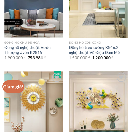
ĐỒNG HỒ CHỦ ĐỀ HOA
ĐỒNG HỒ CON CÔNG
Đồng hồ nghệ thuật Vườn
Đồng hồ treo tường K846.2
Thượng Uyển K2815
nghệ thuật Vũ Điệu Đam Mê
Giá
Giá
Giá
Giá
1.900.000
₫
753.984
₫
1.500.000
₫
1.200.000
₫
gốc
hiện
gốc
hiện
là:
tại
là:
tại
1.900.000 ₫.
là:
1.500.000 ₫.
là:
753.984 ₫.
1.200.000 
Giảm giá!
Add to
Add to
wishlist
wishlist