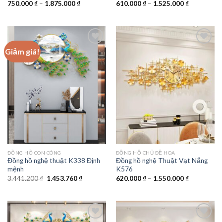
Khoảng
Khoảng
750.000
₫
–
1.875.000
₫
610.000
₫
–
1.525.000
₫
giá:
giá:
từ
từ
750.000 ₫
610.000 ₫
đến
đến
1.875.000 ₫
1.525.000 
Giảm giá!
Add to
Add to
wishlist
wishlist
ĐỒNG HỒ CON CÔNG
ĐỒNG HỒ CHỦ ĐỀ HOA
Đồng hồ nghệ thuật K338 Định
Đồng hồ nghệ Thuật Vạt Nắng
mệnh
K576
Giá
Giá
Khoảng
3.441.200
₫
1.453.760
₫
620.000
₫
–
1.550.000
₫
gốc
hiện
giá:
là:
tại
từ
3.441.200 ₫.
là:
620.000 ₫
1.453.760 ₫.
đến
1.550.000 