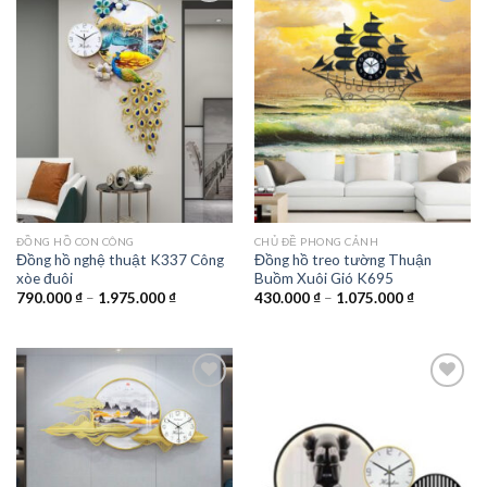
Add to
Add to
wishlist
wishlist
ĐỒNG HỒ CON CÔNG
CHỦ ĐỀ PHONG CẢNH
Đồng hồ nghệ thuật K337 Công
Đồng hồ treo tường Thuận
xòe đuôi
Buồm Xuôi Gió K695
Khoảng
Khoảng
790.000
₫
–
1.975.000
₫
430.000
₫
–
1.075.000
₫
giá:
giá:
từ
từ
790.000 ₫
430.000 ₫
đến
đến
1.975.000 ₫
1.075.000 
Add to
Add to
wishlist
wishlist