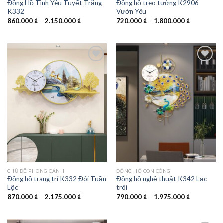
Đồng Hồ Tình Yêu Tuyết Trắng
Đồng hồ treo tường K2906
K332
Vườn Yêu
Khoảng
Khoảng
860.000
₫
–
2.150.000
₫
720.000
₫
–
1.800.000
₫
giá:
giá:
từ
từ
860.000 ₫
720.000 ₫
đến
đến
2.150.000 ₫
1.800.000 
Add to
Add to
wishlist
wishlist
CHỦ ĐỀ PHONG CẢNH
ĐỒNG HỒ CON CÔNG
Đồng hồ trang trí K332 Đôi Tuần
Đồng hồ nghệ thuật K342 Lạc
Lộc
trôi
Khoảng
Khoảng
870.000
₫
–
2.175.000
₫
790.000
₫
–
1.975.000
₫
giá:
giá:
từ
từ
870.000 ₫
790.000 ₫
đến
đến