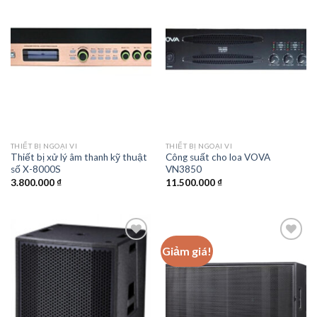
Add to
Add to
wishlist
wishlist
THIẾT BỊ NGOẠI VI
THIẾT BỊ NGOẠI VI
Thiết bị xử lý âm thanh kỹ thuật
Công suất cho loa VOVA
số X-8000S
VN3850
3.800.000
₫
11.500.000
₫
Giảm giá!
Add to
Add to
wishlist
wishlist