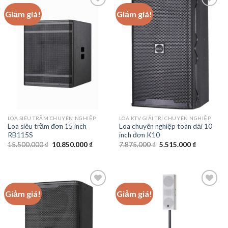
Giảm giá!
Giảm giá!
Add to
Add to
wishlist
wishlist
LOA SIÊU TRẦM CHUYÊN NGHIỆP
LOA KTV GIẢI TRÍ CHUYÊN NGHIỆP
Loa siêu trầm đơn 15 inch
Loa chuyên nghiệp toàn dải 10
RB115S
inch đơn K10
Giá
Giá
Giá
Giá
15.500.000
₫
10.850.000
₫
7.875.000
₫
5.515.000
₫
gốc
hiện
gốc
hiện
là:
tại
là:
tại
15.500.000 ₫.
là:
7.875.000 ₫.
là:
10.850.000 ₫.
5.515.000 
Giảm giá!
Giảm giá!
Add to
Add to
wishlist
wishlist