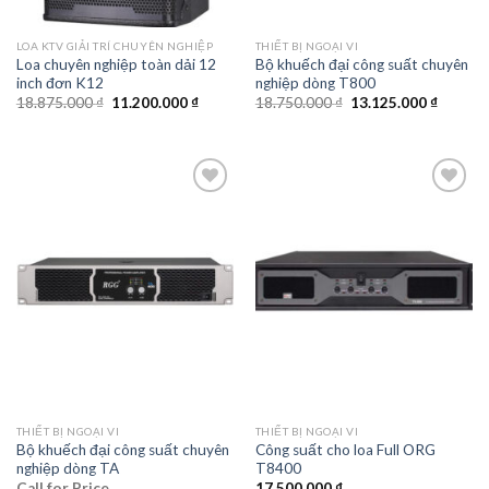
LOA KTV GIẢI TRÍ CHUYÊN NGHIỆP
THIẾT BỊ NGOẠI VI
Loa chuyên nghiệp toàn dải 12
Bộ khuếch đại công suất chuyên
inch đơn K12
nghiệp dòng T800
Giá
Giá
Giá
Giá
18.875.000
₫
11.200.000
₫
18.750.000
₫
13.125.000
₫
gốc
hiện
gốc
hiện
là:
tại
là:
tại
18.875.000 ₫.
là:
18.750.000 ₫.
là:
11.200.000 ₫.
13.125.
Add to
Add to
wishlist
wishlist
THIẾT BỊ NGOẠI VI
THIẾT BỊ NGOẠI VI
Bộ khuếch đại công suất chuyên
Công suất cho loa Full ORG
nghiệp dòng TA
T8400
Call for Price
17.500.000
₫