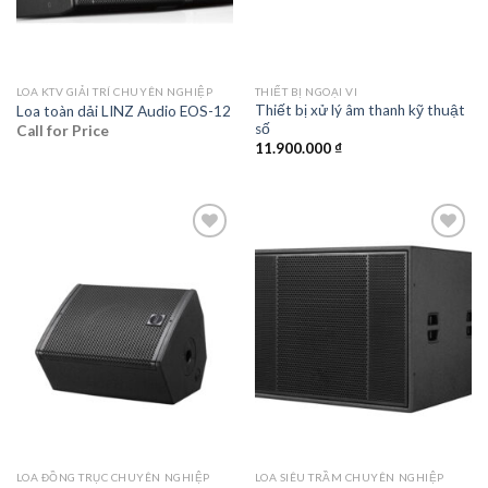
LOA KTV GIẢI TRÍ CHUYÊN NGHIỆP
THIẾT BỊ NGOẠI VI
Thiết bị xử lý âm thanh kỹ thuật
Loa toàn dải LINZ Audio EOS-12
số
Call for Price
11.900.000
₫
Add to
Add to
wishlist
wishlist
LOA ĐỒNG TRỤC CHUYÊN NGHIỆP
LOA SIÊU TRẦM CHUYÊN NGHIỆP