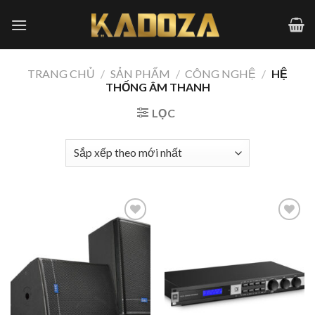
Skip
to
content
TRANG CHỦ
/
SẢN PHẨM
/
CÔNG NGHỆ
/
HỆ
THỐNG ÂM THANH
LỌC
Add to
Add to
wishlist
wishlist