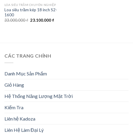
LOA SIÊU TRẦM CHUYÊN NGHIỆP
Loa siêu trầm kép 18 inch S2-
1600
Giá
Giá
33.000.000
₫
23.100.000
₫
gốc
hiện
là:
tại
33.000.000 ₫.
là:
23.100.000 ₫.
CÁC TRANG CHÍNH
Danh Mục Sản Phẩm
Giỏ Hàng
Hệ Thống Năng Lượng Mặt Trời
Kiểm Tra
Liên hệ Kadoza
Liên Hệ Làm Đại Lý