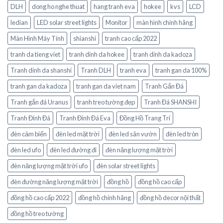
DLH
dong ho nghe thuat
hang tranh eva
hokee
kvs
LCD
ledian
LED solar street lights
Monitor
màn hình chính hãng
Màn Hình Máy Tính
shianshi
tranh cao cấp 2022
tranh da tieng viet
tranh dinh da hokee
tranh dinh da kadoza
Tranh dinh da shanshi
Tranh DLH
tranh eva
tranh gan da 100%
tranh gan da kadoza
tranh gan da viet nam
Tranh Gắn Đá
Tranh gắn đá Uranus
tranh treo tường đẹp
Tranh Đá SHANSHI
Tranh Đính Đá
Tranh Đính Đá Eva
Đồng Hồ Trang Trí
đèn cảm biến
đèn led mặt trời
đèn led sân vườn
đèn led tròn
đèn led ufo
đèn led đường đi
đèn năng lượng mặt trời
đèn năng lượng mặt trời ufo
đèn solar street lights
đèn đường năng lượng mặt trời
đồng hồ
đồng hồ cao cấp
đồng hồ cao cấp 2022
đồng hồ chính hãng
đồng hồ decor nội thất
đồng hồ treo tường