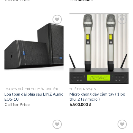
Add to
Add to
wishlist
wishlist
LOA KTV GIẢI TRÍ CHUYÊN NGHIỆP
THIẾT BỊ NGOẠI VI
Loa toàn dải phía sau LINZ Audio
Micro không dây cầm tay ( 1 bộ
EOS-10
thu, 2 tay micro )
Call for Price
6.500.000
₫