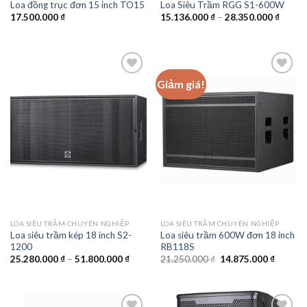
Loa đồng trục đơn 15 inch TO15
Loa Siêu Trầm RGG S1-600W
Khoản
17.500.000
₫
15.136.000
₫
–
28.350.000
₫
giá:
từ
15.136
đến
28.350
Giảm giá!
Add to
Add to
wishlist
wishlist
LOA SIÊU TRẦM CHUYÊN NGHIỆP
LOA SIÊU TRẦM CHUYÊN NGHIỆP
Loa siêu trầm kép 18 inch S2-
Loa siêu trầm 600W đơn 18 inch
1200
RB118S
Khoảng
Giá
Giá
25.280.000
₫
–
51.800.000
₫
21.250.000
₫
14.875.000
₫
giá:
gốc
hiện
từ
là:
tại
25.280.000 ₫
21.250.000 ₫.
là:
đến
14.875.
51.800.000 ₫