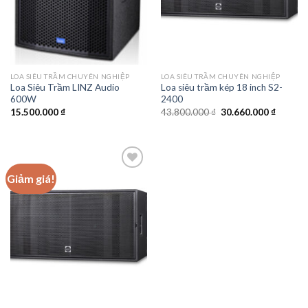
LOA SIÊU TRẦM CHUYÊN NGHIỆP
LOA SIÊU TRẦM CHUYÊN NGHIỆP
Loa Siêu Trầm LINZ Audio
Loa siêu trầm kép 18 inch S2-
600W
2400
Giá
Giá
15.500.000
₫
43.800.000
₫
30.660.000
₫
gốc
hiện
là:
tại
43.800.000 ₫.
là:
30.660.
Giảm giá!
Add to
wishlist