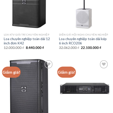
LOA KTV GIẢI TRÍ CHUYÊN NGHIỆP
DIỄN GIẢ HỘI NGHỊ CHUYÊN NGHIỆP
Loa chuyên nghiệp toàn dải 12
Loa chuyên nghiệp toàn dải kép
inch đơn K42
6 inch RCO206
Giá
Giá
Giá
Giá
12.000.000
₫
8.440.000
₫
32.062.000
₫
22.100.000
₫
gốc
hiện
gốc
hiện
là:
tại
là:
tại
12.000.000 ₫.
là:
32.062.000 ₫.
là:
8.440.000 ₫.
22.100.
Giảm giá!
Giảm giá!
Add to
Add to
wishlist
wishlist