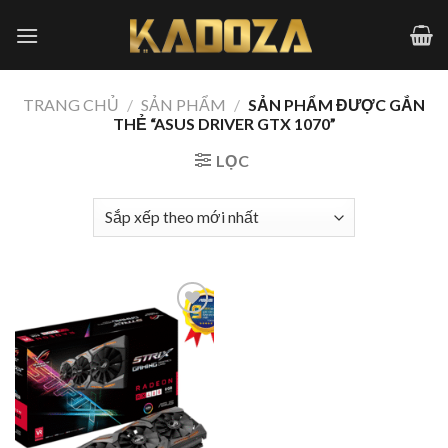
Skip
to
content
TRANG CHỦ
/
SẢN PHẨM
/
SẢN PHẨM ĐƯỢC GẮN
THẺ “ASUS DRIVER GTX 1070”
LỌC
Add to
wishlist