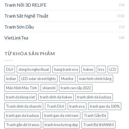
Tranh Nổi 3D RELIFE
(16)
Tranh Săt Nghệ Thuật
(102)
Tranh Sơn Dầu
(12)
VietLinkTea
(34)
TỪ KHÓA SẢN PHẨM
DLH
dong ho nghe thuat
hang tranh eva
hokee
kvs
LCD
ledian
LED solar street lights
Monitor
màn hình chính hãng
Màn Hình Máy Tính
shianshi
tranh cao cấp 2022
tranh da tieng viet
tranh dinh da hokee
tranh dinh da kadoza
Tranh dinh da shanshi
Tranh DLH
tranh eva
tranh gan da 100%
tranh gan da kadoza
tranh gan da viet nam
Tranh Gắn Đá
Tranh gắn đá Uranus
tranh treo tường đẹp
Tranh Đá SHANSHI