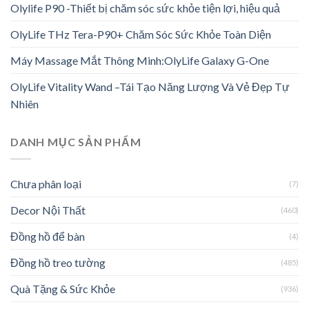
Olylife P90 -Thiết bị chăm sóc sức khỏe tiện lợi, hiệu quả
OlyLife THz Tera-P90+ Chăm Sóc Sức Khỏe Toàn Diện
Máy Massage Mắt Thông Minh:OlyLife Galaxy G-One
OlyLife Vitality Wand –Tái Tạo Năng Lượng Và Vẻ Đẹp Tự
Nhiên
DANH MỤC SẢN PHẨM
Chưa phân loại
(7)
Decor Nội Thất
(460)
Đồng hồ để bàn
(4)
Đồng hồ treo tường
(485)
Quà Tặng & Sức Khỏe
(936)