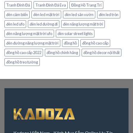
Tranh Đính Đá
Tranh Đính Đá Eva
Đồng Hồ Trang Trí
đèn cảm biến
đèn led mặt trời
đèn led sân vườn
đèn led tròn
đèn led ufo
đèn led đường đi
đèn năng lượng mặt trời
đèn năng lượng mặt trời ufo
đèn solar street lights
đèn đường năng lượng mặt trời
đồng hồ
đồng hồ cao cấp
đồng hồ cao cấp 2022
đồng hồ chính hãng
đồng hồ decor nội thất
đồng hồ treo tường
Kadoza Việt Nam - Kênh Mua Sắm Online Uy Tín