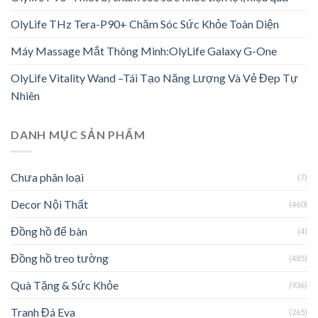
OlyLife THz Tera-P90+ Chăm Sóc Sức Khỏe Toàn Diện
Máy Massage Mắt Thông Minh:OlyLife Galaxy G-One
OlyLife Vitality Wand –Tái Tạo Năng Lượng Và Vẻ Đẹp Tự
Nhiên
DANH MỤC SẢN PHẨM
Chưa phân loại
(7)
Decor Nội Thất
(460)
Đồng hồ để bàn
(4)
Đồng hồ treo tường
(485)
Quà Tặng & Sức Khỏe
(936)
Tranh Đá Eva
(265)