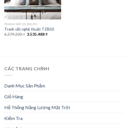
TRANH NỔI 3D RELIFE
Tranh sắt nghệ thuật TZB02
Giá
Giá
6.379.200
₫
3.535.488
₫
gốc
hiện
là:
tại
6.379.200 ₫.
là:
3.535.488 ₫.
CÁC TRANG CHÍNH
Danh Mục Sản Phẩm
Giỏ Hàng
Hệ Thống Năng Lượng Mặt Trời
Kiểm Tra