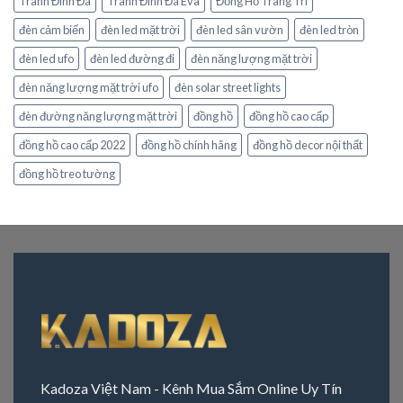
Tranh Đính Đá
Tranh Đính Đá Eva
Đồng Hồ Trang Trí
đèn cảm biến
đèn led mặt trời
đèn led sân vườn
đèn led tròn
đèn led ufo
đèn led đường đi
đèn năng lượng mặt trời
đèn năng lượng mặt trời ufo
đèn solar street lights
đèn đường năng lượng mặt trời
đồng hồ
đồng hồ cao cấp
đồng hồ cao cấp 2022
đồng hồ chính hãng
đồng hồ decor nội thất
đồng hồ treo tường
Kadoza Việt Nam - Kênh Mua Sắm Online Uy Tín