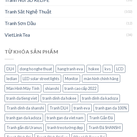
Tranh Săt Nghệ Thuật
(102)
Tranh Sơn Dầu
(12)
VietLinkTea
(34)
TỪ KHÓA SẢN PHẨM
DLH
dong ho nghe thuat
hang tranh eva
hokee
kvs
LCD
ledian
LED solar street lights
Monitor
màn hình chính hãng
Màn Hình Máy Tính
shianshi
tranh cao cấp 2022
tranh da tieng viet
tranh dinh da hokee
tranh dinh da kadoza
Tranh dinh da shanshi
Tranh DLH
tranh eva
tranh gan da 100%
tranh gan da kadoza
tranh gan da viet nam
Tranh Gắn Đá
Tranh gắn đá Uranus
tranh treo tường đẹp
Tranh Đá SHANSHI