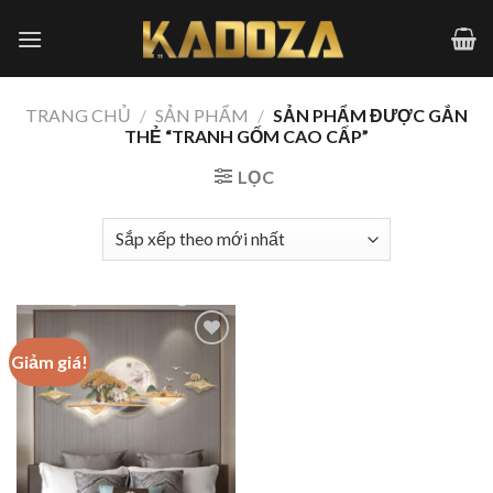
Skip
to
content
TRANG CHỦ
/
SẢN PHẨM
/
SẢN PHẨM ĐƯỢC GẮN
THẺ “TRANH GỐM CAO CẤP”
LỌC
Giảm giá!
Add to
wishlist