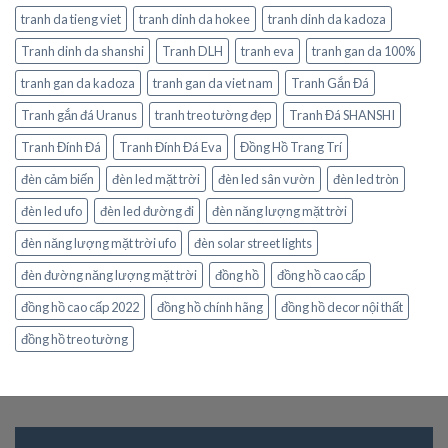
tranh da tieng viet
tranh dinh da hokee
tranh dinh da kadoza
Tranh dinh da shanshi
Tranh DLH
tranh eva
tranh gan da 100%
tranh gan da kadoza
tranh gan da viet nam
Tranh Gắn Đá
Tranh gắn đá Uranus
tranh treo tường đẹp
Tranh Đá SHANSHI
Tranh Đính Đá
Tranh Đính Đá Eva
Đồng Hồ Trang Trí
đèn cảm biến
đèn led mặt trời
đèn led sân vườn
đèn led tròn
đèn led ufo
đèn led đường đi
đèn năng lượng mặt trời
đèn năng lượng mặt trời ufo
đèn solar street lights
đèn đường năng lượng mặt trời
đồng hồ
đồng hồ cao cấp
đồng hồ cao cấp 2022
đồng hồ chính hãng
đồng hồ decor nội thất
đồng hồ treo tường