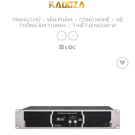
Skip
to
content
TRANG CHỦ
/
SẢN PHẨM
/
CÔNG NGHỆ
/
HỆ
THỐNG ÂM THANH
/
THIẾT BỊ NGOẠI VI
LỌC
Add to
wishlist