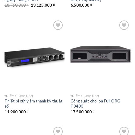
Giá
Giá
18.750.000
₫
13.125.000
₫
6.500.000
₫
gốc
hiện
là:
tại
18.750.000 ₫.
là:
13.125.000 ₫.
Add to
Add to
wishlist
wishlist
THIẾT BỊ NGOẠI VI
THIẾT BỊ NGOẠI VI
Thiết bị xử lý âm thanh kỹ thuật
Công suất cho loa Full ORG
số
T8400
11.900.000
₫
17.500.000
₫