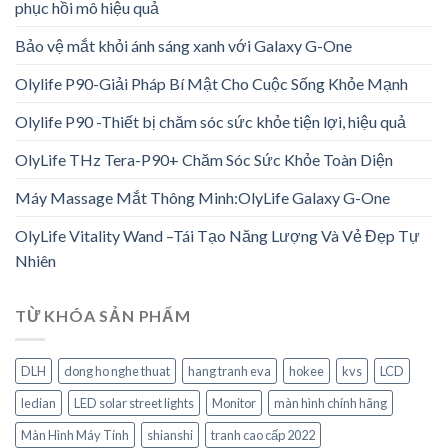
phục hồi mô hiệu quả
Bảo vệ mắt khỏi ánh sáng xanh với Galaxy G-One
Olylife P90-Giải Pháp Bí Mật Cho Cuộc Sống Khỏe Mạnh
Olylife P90 -Thiết bị chăm sóc sức khỏe tiện lợi, hiệu quả
OlyLife THz Tera-P90+ Chăm Sóc Sức Khỏe Toàn Diện
Máy Massage Mắt Thông Minh:OlyLife Galaxy G-One
OlyLife Vitality Wand –Tái Tạo Năng Lượng Và Vẻ Đẹp Tự
Nhiên
TỪ KHÓA SẢN PHẨM
DLH
dong ho nghe thuat
hang tranh eva
hokee
kvs
LCD
ledian
LED solar street lights
Monitor
màn hình chính hãng
Màn Hình Máy Tính
shianshi
tranh cao cấp 2022