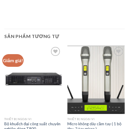
SẢN PHẨM TƯƠNG TỰ
Giảm giá!
Add to
Add to
wishlist
wishlist
THIẾT BỊ NGOẠI VI
THIẾT BỊ NGOẠI VI
Bộ khuếch đại công suất chuyên
Micro không dây cầm tay ( 1 bộ
nghiệp dòng T800
thu, 2 tay micro )