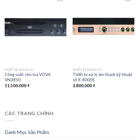
Add to
Add to
wishlist
wishlist
THIẾT BỊ NGOẠI VI
THIẾT BỊ NGOẠI VI
Công suất cho loa VOVA
Thiết bị xử lý âm thanh kỹ thuật
VN3850
số X-8000S
11.500.000
₫
3.800.000
₫
CÁC TRANG CHÍNH
Danh Mục Sản Phẩm