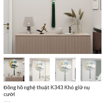
Đồng hồ nghệ thuật K343 Khó giữ nụ
cười