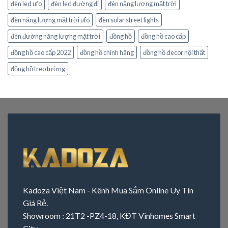
đèn led ufo
đèn led đường đi
đèn năng lượng mặt trời
đèn năng lượng mặt trời ufo
đèn solar street lights
đèn đường năng lượng mặt trời
đồng hồ
đồng hồ cao cấp
đồng hồ cao cấp 2022
đồng hồ chính hãng
đồng hồ decor nội thất
đồng hồ treo tường
Kadoza Việt Nam - Kênh Mua Sắm Online Uy Tín
Giá Rẻ.
Showroom : 21T2 -PZ4-18, KĐT Vinhomes Smart