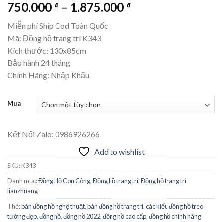
Khoảng
750.000
–
1.875.000
₫
₫
giá:
Miễn phí Ship Cod Toàn Quốc
từ
Mã: Đồng hồ trang trí K343
750.000 ₫
Kích thước: 130x85cm
đến
Bảo hành 24 tháng
1.875.000 ₫
Chính Hãng: Nhập Khẩu
Mua
Kết Nối Zalo: 0986926266
Add to wishlist
SKU:
K343
Danh mục:
Đồng Hồ Con Công
,
Đồng hồ trang trí
,
Đồng hồ trang trí
lianzhuang
Thẻ:
bán đồng hồ nghệ thuật
,
bán đồng hồ trang trí
,
các kiểu đồng hồ treo
tường đẹp
,
đồng hồ
,
đồng hồ 2022
,
đồng hồ cao cấp
,
đồng hồ chính hãng