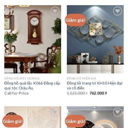
Giảm giá!
Add to
Add to
wishlist
wishlist
ĐỒNG HỒ ĐỨC HERMLE
ĐỒNG HỒ HIỆN ĐẠI
Đồng hồ quả lắc K066 Đẳng cấp
Đồng hồ trang trí KH10 Hiện đại
quý tộc Châu Âu
và cổ điển
Giá
Giá
Call for Price
1.525.000
₫
762.000
₫
gốc
hiện
là:
tại
1.525.000 ₫.
là:
762.000 ₫.
Giảm giá!
Giảm giá!