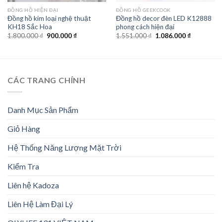
ĐỒNG HỒ HIỆN ĐẠI
ĐỒNG HỒ GEEKCOOK
Đồng hồ kim loại nghệ thuật
Đồng hồ decor đèn LED K12888
KH18 Sắc Hoa
phong cách hiện đại
Giá
Giá
Giá
Giá
1.800.000
₫
900.000
₫
1.551.000
₫
1.086.000
₫
gốc
hiện
gốc
hiện
là:
tại
là:
tại
1.800.000 ₫.
là:
1.551.000 ₫.
là:
900.000 ₫.
1.086.000 
CÁC TRANG CHÍNH
Danh Mục Sản Phẩm
Giỏ Hàng
Hệ Thống Năng Lượng Mặt Trời
Kiểm Tra
Liên hệ Kadoza
Liên Hệ Làm Đại Lý