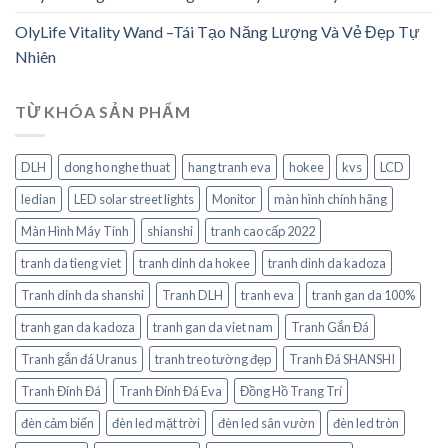
OlyLife Vitality Wand –Tái Tạo Năng Lượng Và Vẻ Đẹp Tự
Nhiên
TỪ KHÓA SẢN PHẨM
DLH
dong ho nghe thuat
hang tranh eva
hokee
kvs
LCD
ledian
LED solar street lights
Monitor
màn hình chính hãng
Màn Hình Máy Tính
shianshi
tranh cao cấp 2022
tranh da tieng viet
tranh dinh da hokee
tranh dinh da kadoza
Tranh dinh da shanshi
Tranh DLH
tranh eva
tranh gan da 100%
tranh gan da kadoza
tranh gan da viet nam
Tranh Gắn Đá
Tranh gắn đá Uranus
tranh treo tường đẹp
Tranh Đá SHANSHI
Tranh Đính Đá
Tranh Đính Đá Eva
Đồng Hồ Trang Trí
đèn cảm biến
đèn led mặt trời
đèn led sân vườn
đèn led tròn