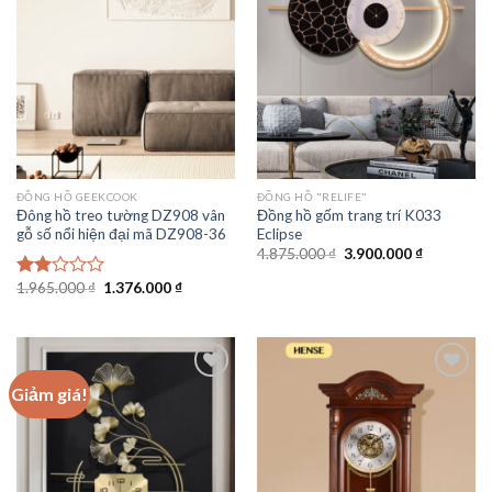
Add to
Add to
wishlist
wishlist
ĐỒNG HỒ GEEKCOOK
ĐỒNG HỒ "RELIFE"
Đông hồ treo tường DZ908 vân
Đồng hồ gốm trang trí K033
gỗ số nổi hiện đại mã DZ908-36
Eclipse
Giá
Giá
4.875.000
₫
3.900.000
₫
gốc
hiện
là:
tại
Giá
Giá
1.965.000
₫
1.376.000
₫
Được
4.875.000 ₫.
là:
gốc
hiện
xếp
3.900.000 
là:
tại
hạng
1.965.000 ₫.
là:
2.00
1.376.000 ₫.
5
sao
Giảm giá!
Add to
Add to
wishlist
wishlist