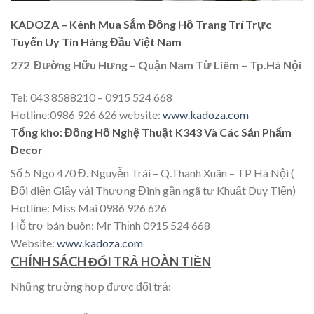
KADOZA – Kênh Mua Sắm Đồng Hồ Trang Trí Trực
Tuyến Uy Tín Hàng Đầu Việt Nam
272 Đường Hữu Hưng – Quận Nam Từ Liêm – Tp.Hà Nội
Tel: 043 8588210 – 0915 524 668
Hotline:0986 926 626 website:
www.kadoza.com
Tổng kho: Đồng Hồ Nghệ Thuật K343 Và Các Sản Phẩm
Decor
Số 5 Ngõ 470 Đ. Nguyễn Trãi – Q.Thanh Xuân – TP Hà Nội (
Đối diện Giầy vải Thượng Đình gần ngã tư Khuất Duy Tiến)
Hotline: Miss Mai 0986 926 626
Hỗ trợ bán buôn: Mr Thịnh 0915 524 668
Website:
www.kadoza.com
CHÍNH SÁCH ĐỔI TRẢ HOÀN TIỀN
Những trường hợp được đổi trả: