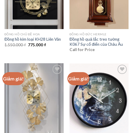
ĐỒNG HỒ CHỦ ĐỀ HOA
ĐỒNG HỒ ĐỨC HERMLE
Đồng hồ quả lắc treo tường
Đồng hồ kim loại KH28 Liên Vân
K067 Sự cổ điển của Châu Âu
Giá
Giá
1.550.000
₫
775.000
₫
gốc
hiện
Call for Price
là:
tại
1.550.000 ₫.
là:
775.000 ₫.
Giảm giá!
Giảm giá!
Add to
Add to
wishlist
wishlist