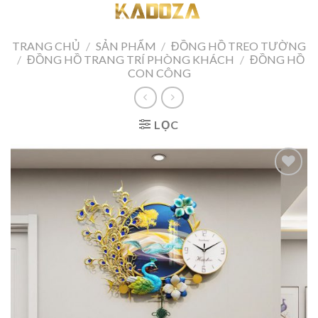
Skip
to
content
TRANG CHỦ
/
SẢN PHẨM
/
ĐỒNG HỒ TREO TƯỜNG
/
ĐỒNG HỒ TRANG TRÍ PHÒNG KHÁCH
/
ĐỒNG HỒ
CON CÔNG
LỌC
Add to
wishlist