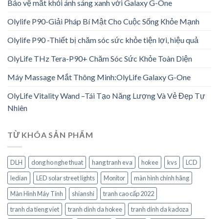
Bảo vệ mắt khỏi ánh sáng xanh với Galaxy G-One
Olylife P90-Giải Pháp Bí Mật Cho Cuộc Sống Khỏe Mạnh
Olylife P90 -Thiết bị chăm sóc sức khỏe tiện lợi, hiệu quả
OlyLife THz Tera-P90+ Chăm Sóc Sức Khỏe Toàn Diện
Máy Massage Mắt Thông Minh:OlyLife Galaxy G-One
OlyLife Vitality Wand –Tái Tạo Năng Lượng Và Vẻ Đẹp Tự
Nhiên
TỪ KHÓA SẢN PHẨM
DLH
dong ho nghe thuat
hang tranh eva
hokee
kvs
LCD
ledian
LED solar street lights
Monitor
màn hình chính hãng
Màn Hình Máy Tính
shianshi
tranh cao cấp 2022
tranh da tieng viet
tranh dinh da hokee
tranh dinh da kadoza