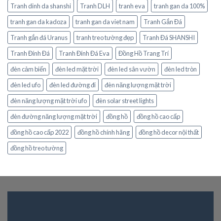
Tranh dinh da shanshi
Tranh DLH
tranh eva
tranh gan da 100%
tranh gan da kadoza
tranh gan da viet nam
Tranh Gắn Đá
Tranh gắn đá Uranus
tranh treo tường đẹp
Tranh Đá SHANSHI
Tranh Đính Đá
Tranh Đính Đá Eva
Đồng Hồ Trang Trí
đèn cảm biến
đèn led mặt trời
đèn led sân vườn
đèn led tròn
đèn led ufo
đèn led đường đi
đèn năng lượng mặt trời
đèn năng lượng mặt trời ufo
đèn solar street lights
đèn đường năng lượng mặt trời
đồng hồ
đồng hồ cao cấp
đồng hồ cao cấp 2022
đồng hồ chính hãng
đồng hồ decor nội thất
đồng hồ treo tường