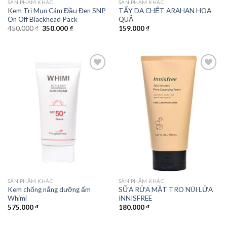
SẢN PHẨM KHÁC
SẢN PHẨM KHÁC
Kem Trị Mụn Cám Đầu Đen SNP
TẨY DA CHẾT ARAHAN HOA
On Off Blackhead Pack
QUẢ
Giá
Giá
450.000
₫
350.000
₫
159.000
₫
gốc
hiện
là:
tại
450.000 ₫.
là:
350.000 ₫.
Add to
Add to
wishlist
wishlist
SẢN PHẨM KHÁC
SẢN PHẨM KHÁC
Kem chống nắng dưỡng ẩm
SỮA RỬA MẶT TRO NÚI LỬA
Whimi
INNISFREE
575.000
₫
180.000
₫