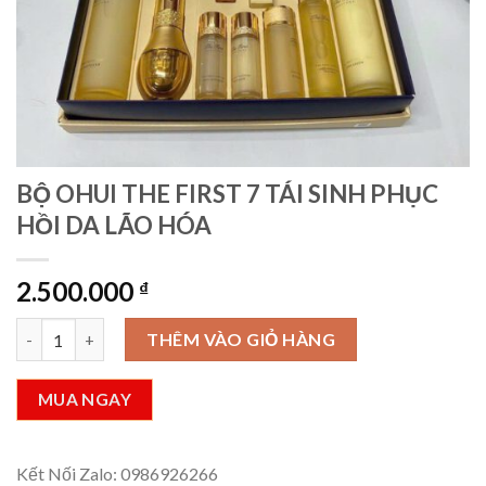
BỘ OHUI THE FIRST 7 TÁI SINH PHỤC
HỒI DA LÃO HÓA
2.500.000
₫
BỘ OHUI THE FIRST 7 TÁI SINH PHỤC HỒI DA LÃO HÓA số lượn
THÊM VÀO GIỎ HÀNG
MUA NGAY
Kết Nối Zalo: 0986926266