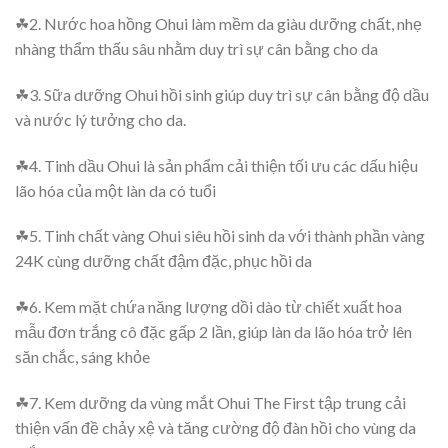
☘2. Nước hoa hồng Ohui làm mềm da giàu dưỡng chất, nhẹ
nhàng thẩm thấu sâu nhằm duy trì sự cân bằng cho da
☘3. Sữa dưỡng Ohui hồi sinh giúp duy trì sự cân bằng độ dầu
và nước lý tưởng cho da.
☘4. Tinh dầu Ohui là sản phẩm cải thiện tối ưu các dấu hiệu
lão hóa của một làn da có tuổi
☘5. Tinh chất vàng Ohui siêu hồi sinh da với thành phần vàng
24K cùng dưỡng chất đậm đặc, phục hồi da
☘6. Kem mặt chứa năng lượng dồi dào từ chiết xuất hoa
mẫu đơn trắng cô đặc gấp 2 lần, giúp làn da lão hóa trở lên
săn chắc, sáng khỏe
☘7. Kem dưỡng da vùng mắt Ohui The First tập trung cải
thiện vấn đề chảy xệ và tăng cường độ đàn hồi cho vùng da