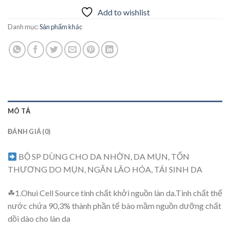
Add to wishlist
Danh mục:
Sản phẩm khác
MÔ TẢ
ĐÁNH GIÁ (0)
BỘ SP DÙNG CHO DA NHỜN, DA MỤN, TỔN
THƯƠNG DO MỤN, NGĂN LÃO HÓA, TÁI SINH DA
☘1.Ohui Cell Source tinh chất khởi nguồn làn da.Tinh chất thể
nước chứa 90,3% thành phần tế bào mầm nguồn dưỡng chất
dồi dào cho làn da