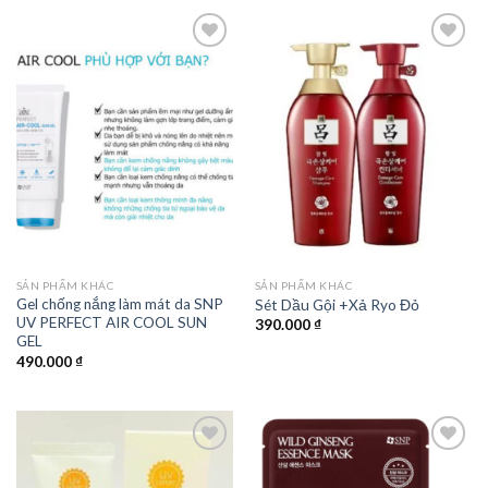
Add to
Add to
wishlist
wishlist
SẢN PHẨM KHÁC
SẢN PHẨM KHÁC
Gel chống nắng làm mát da SNP
Sét Dầu Gội +Xả Ryo Đỏ
UV PERFECT AIR COOL SUN
390.000
₫
GEL
490.000
₫