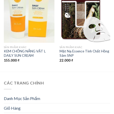
Add to
Add to
wishlist
wishlist
SẢN PHẨM KHÁC
SẢN PHẨM KHÁC
KEM CHỐNG NẮNG VẬT L
Mặt Nạ Essence Tinh Chất Hồng
DAILY SUN CREAM
Sâm SNP
155.000
₫
22.000
₫
CÁC TRANG CHÍNH
Danh Mục Sản Phẩm
Giỏ Hàng