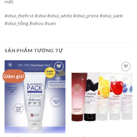
mắt.
#ohui_thefirst #ohui #ohui_white #ohui_prime #ohui_xanh
#ohui_hồng #whoo #sum
SẢN PHẨM TƯƠNG TỰ
Giảm giá!
Add to
Add to
wishlist
wishlist