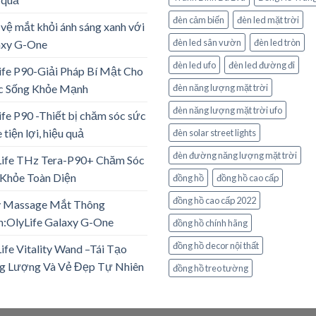
đèn cảm biến
đèn led mặt trời
vệ mắt khỏi ánh sáng xanh với
đèn led sân vườn
đèn led tròn
axy G-One
đèn led ufo
đèn led đường đi
ife P90-Giải Pháp Bí Mật Cho
c Sống Khỏe Mạnh
đèn năng lượng mặt trời
đèn năng lượng mặt trời ufo
ife P90 -Thiết bị chăm sóc sức
 tiện lợi, hiệu quả
đèn solar street lights
đèn đường năng lượng mặt trời
Life THz Tera-P90+ Chăm Sóc
Khỏe Toàn Diện
đồng hồ
đồng hồ cao cấp
đồng hồ cao cấp 2022
 Massage Mắt Thông
:OlyLife Galaxy G-One
đồng hồ chính hãng
đồng hồ decor nội thất
ife Vitality Wand –Tái Tạo
g Lượng Và Vẻ Đẹp Tự Nhiên
đồng hồ treo tường