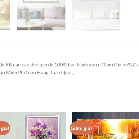
 da AB cao cap dep gan da 100% buc tranh gia re Giam Gia 55% Cac
 Cao Mien Phi Giao Hang Toan Quoc,
giá!
Giảm giá!