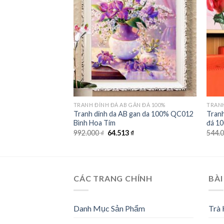
wishlist
TRANH ĐÍNH ĐÁ AB GẮN ĐÁ 100%
TRANH
Tranh dinh da AB gan da 100% QC012
Tranh
Bình Hoa Tím
đá 1
Giá
Giá
992.000
₫
64.513
₫
544.
gốc
hiện
là:
tại
992.000 ₫.
là:
64.513 ₫.
CÁC TRANG CHÍNH
BÀI
Danh Mục Sản Phẩm
Trà