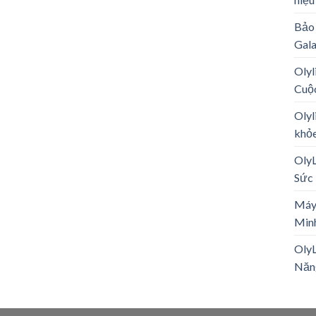
Bảo 
Gal
Olyl
Cuộ
Olyl
khỏe
Oly
Sức 
Máy
Minh
OlyL
Năn