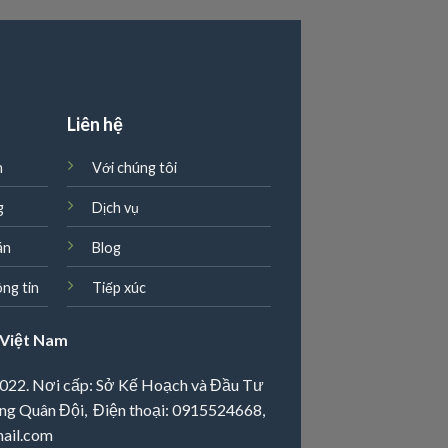
g
Liên hệ
n
Với chúng tôi
g
Dịch vụ
án
Blog
ng tin
Tiếp xúc
Việt Nam
022. Nơi cấp: Sở Kế Hoạch và Đầu Tư
ng Quân Đội, Điện thoại:
0915524668
,
ail.com