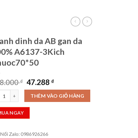
VietLinkTea
Đăng nhập
Giỏ hàng /
0
₫
anh dinh da AB gan da
00% A6137-3Kich
huoc70*50
Giá
Giá
8.000
47.288
₫
₫
gốc
hiện
h dinh da AB gan da 100% A6137-3Kich Thuoc70*50 số lượng
là:
tại
THÊM VÀO GIỎ HÀNG
728.000 ₫.
là:
47.288 ₫.
MUA NGAY
 Nối Zalo: 0986926266