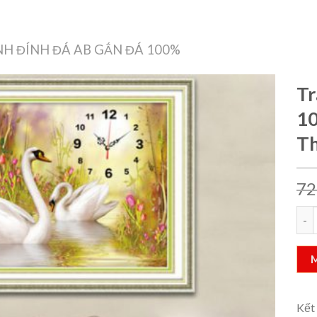
Treo Tường
Decor Nội Thất
Công Nghệ
Quà Tặng & Sức Khỏe
H ĐÍNH ĐÁ AB GẮN ĐÁ 100%
Tr
1
T
Add to
wishlist
72
Tran
Kết