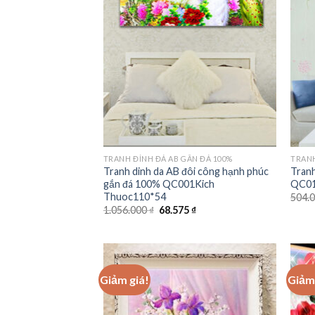
Add to
wishlist
TRANH ĐÍNH ĐÁ AB GẮN ĐÁ 100%
TRANH
Tranh dinh da AB đôi công hạnh phúc
Tranh
gắn đá 100% QC001Kich
QC01
Thuoc110*54
504.
Giá
Giá
1.056.000
₫
68.575
₫
gốc
hiện
là:
tại
1.056.000 ₫.
là:
68.575 ₫.
Giảm giá!
Giảm 
Add to