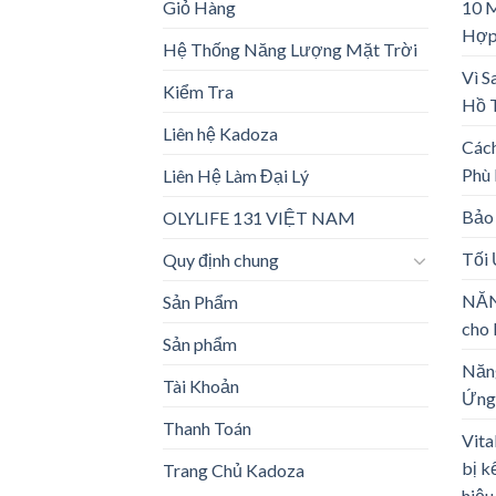
Giỏ Hàng
10 
Hợp
Hệ Thống Năng Lượng Mặt Trời
Vì S
Kiểm Tra
Hồ 
Liên hệ Kadoza
Các
Phù
Liên Hệ Làm Đại Lý
Bảo 
OLYLIFE 131 VIỆT NAM
Tối
Quy định chung
NĂN
Sản Phẩm
cho 
Sản phẩm
Năng
Tài Khoản
Ứng
Thanh Toán
Vita
bị k
Trang Chủ Kadoza
hiệu