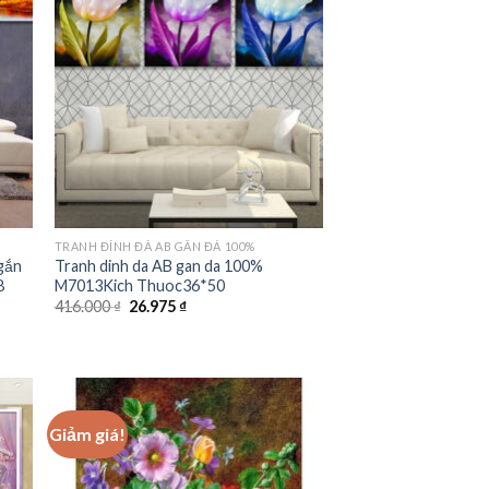
 to
Add to
ist
wishlist
TRANH ĐÍNH ĐÁ AB GẮN ĐÁ 100%
 gắn
Tranh dinh da AB gan da 100%
8
M7013Kich Thuoc36*50
Giá
Giá
416.000
₫
26.975
₫
gốc
hiện
là:
tại
416.000 ₫.
là:
26.975 ₫.
Giảm giá!
 to
Add to