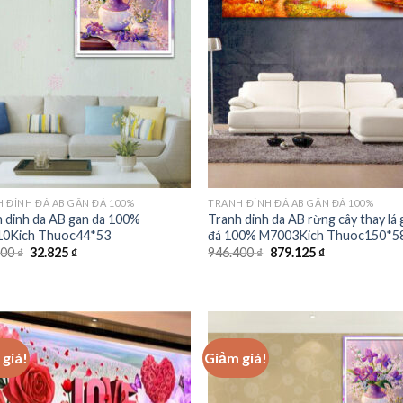
Add to
Add
wishlist
wishl
 ĐÍNH ĐÁ AB GẮN ĐÁ 100%
TRANH ĐÍNH ĐÁ AB GẮN ĐÁ 100%
 dinh da AB gan da 100%
Tranh dinh da AB rừng cây thay lá
0Kich Thuoc44*53
đá 100% M7003Kich Thuoc150*5
Giá
Giá
Giá
Giá
000
₫
32.825
₫
946.400
₫
879.125
₫
gốc
hiện
gốc
hiện
là:
tại
là:
tại
504.000 ₫.
là:
946.400 ₫.
là:
32.825 ₫.
879.125 ₫.
giá!
Giảm giá!
Add to
Add