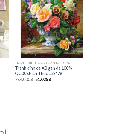
ist
wishlist
TRANH ĐÍNH ĐÁ AB GẮN ĐÁ 100%
Tranh dinh da AB gan da 100%
QC008Kich Thuoc53*78
Giá
Giá
784.000
₫
51.025
₫
gốc
hiện
là:
tại
784.000 ₫.
là:
51.025 ₫.
CD