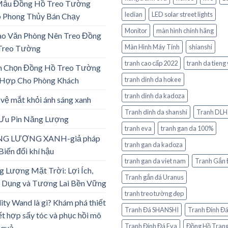
Mẫu Đồng Hồ Treo Tường
ledian
LED solar street lights
 Phong Thủy Bán Chạy
Monitor
màn hình chính hãng
ao Văn Phòng Nên Treo Đồng
Màn Hình Máy Tính
shianshi
Treo Tường
tranh cao cấp 2022
tranh da tieng 
h Chọn Đồng Hồ Treo Tường
 Hợp Cho Phòng Khách
tranh dinh da hokee
tranh dinh da kadoza
vệ mắt khỏi ánh sáng xanh
Tranh dinh da shanshi
Tranh DLH
 Ưu Pin Năng Lượng
tranh eva
tranh gan da 100%
G LƯỢNG XANH-giả pháp
tranh gan da kadoza
Biến đổi khí hậu
tranh gan da viet nam
Tranh Gắn 
 Lượng Mặt Trời: Lợi Ích,
Tranh gắn đá Uranus
 Dụng và Tương Lai Bền Vững
tranh treo tường đẹp
lity Wand là gì? Khám phá thiết
Tranh Đá SHANSHI
Tranh Đính Đ
ết hợp sấy tóc và phục hồi mô
Tranh Đính Đá Eva
Đồng Hồ Trang
 quả