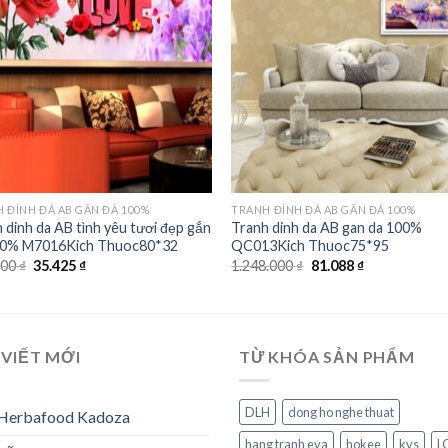
wishlist
wishl
 ĐÍNH ĐÁ AB GẮN ĐÁ 100%
TRANH ĐÍNH ĐÁ AB GẮN ĐÁ 100%
 dinh da AB tình yêu tươi đẹp gắn
Tranh dinh da AB gan da 100%
00% M7016Kich Thuoc80*32
QC013Kich Thuoc75*95
Giá
Giá
Giá
Giá
000
₫
35.425
₫
1.248.000
₫
81.088
₫
gốc
hiện
gốc
hiện
là:
tại
là:
tại
544.000 ₫.
là:
1.248.000 ₫.
là:
35.425 ₫.
81.088 ₫.
 VIẾT MỚI
TỪ KHÓA SẢN PHẨM
DLH
dong ho nghe thuat
 Herbafood Kadoza
hang tranh eva
hokee
kvs
L