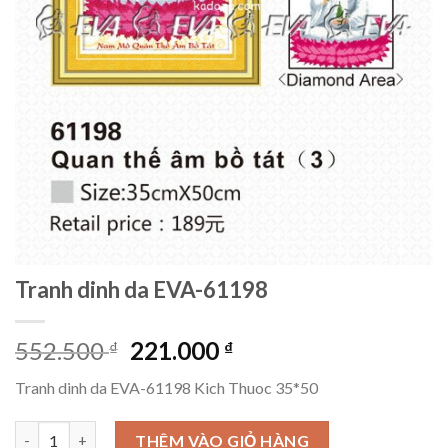
Tranh dinh da EVA-61198
Giá
Giá
552.500
221.000
₫
₫
gốc
hiện
Tranh dinh da EVA-61198 Kich Thuoc 35*50
là:
tại
552.500 ₫.
là:
Tranh dinh da EVA-61198 số lượng
THÊM VÀO GIỎ HÀNG
221.000 ₫.