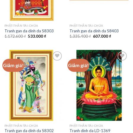
PHẬT-THẦN TÀI-CHÚA
PHẬT-THẦN TÀI-CHÚA
Tranh gan da dinh da S8303
Tranh gan da dinh da S8403
Giá
Giá
Giá
Giá
1.172.600
₫
533.000
₫
1.335.400
₫
607.000
₫
gốc
hiện
gốc
hiện
là:
tại
là:
tại
1.172.600 ₫.
là:
1.335.400 ₫.
là:
533.000 ₫.
607.000 ₫.
Giảm giá!
Giảm giá!
Add to
Add to
wishlist
wishlist
PHẬT-THẦN TÀI-CHÚA
PHẬT-THẦN TÀI-CHÚA
Tranh gan da dinh da S8302
Tranh dinh da LD-1369