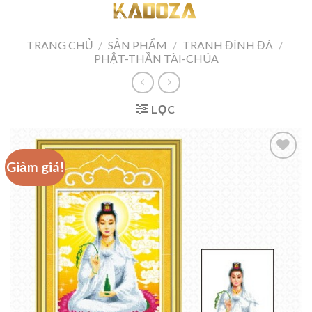
Skip
to
content
TRANG CHỦ
/
SẢN PHẨM
/
TRANH ĐÍNH ĐÁ
/
PHẬT-THẦN TÀI-CHÚA
LỌC
Giảm giá!
Add to
wishlist