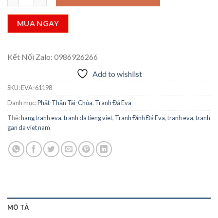
MUA NGAY
Kết Nối Zalo: 0986926266
Add to wishlist
SKU:
EVA-61198
Danh mục:
Phật-Thần Tài-Chúa
,
Tranh Đá Eva
Thẻ:
hang tranh eva
,
tranh da tieng viet
,
Tranh Đính Đá Eva
,
tranh eva
,
tranh
gan da viet nam
MÔ TẢ