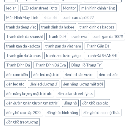
ledian
LED solar street lights
Monitor
màn hình chính hãng
Màn Hình Máy Tính
shianshi
tranh cao cấp 2022
tranh da tieng viet
tranh dinh da hokee
tranh dinh da kadoza
Tranh dinh da shanshi
Tranh DLH
tranh eva
tranh gan da 100%
tranh gan da kadoza
tranh gan da viet nam
Tranh Gắn Đá
Tranh gắn đá Uranus
tranh treo tường đẹp
Tranh Đá SHANSHI
Tranh Đính Đá
Tranh Đính Đá Eva
Đồng Hồ Trang Trí
đèn cảm biến
đèn led mặt trời
đèn led sân vườn
đèn led tròn
đèn led ufo
đèn led đường đi
đèn năng lượng mặt trời
đèn năng lượng mặt trời ufo
đèn solar street lights
đèn đường năng lượng mặt trời
đồng hồ
đồng hồ cao cấp
đồng hồ cao cấp 2022
đồng hồ chính hãng
đồng hồ decor nội thất
đồng hồ treo tường