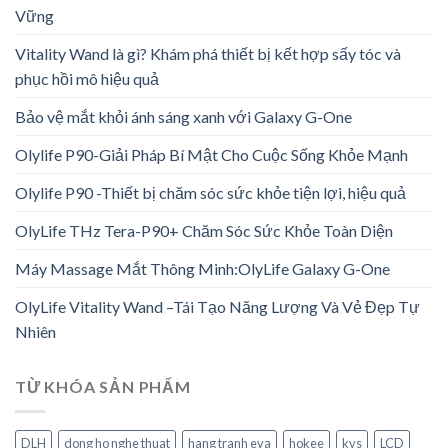
Vững
Vitality Wand là gì? Khám phá thiết bị kết hợp sấy tóc và
phục hồi mô hiệu quả
Bảo vệ mắt khỏi ánh sáng xanh với Galaxy G-One
Olylife P90-Giải Pháp Bí Mật Cho Cuộc Sống Khỏe Mạnh
Olylife P90 -Thiết bị chăm sóc sức khỏe tiện lợi, hiệu quả
OlyLife THz Tera-P90+ Chăm Sóc Sức Khỏe Toàn Diện
Máy Massage Mắt Thông Minh:OlyLife Galaxy G-One
OlyLife Vitality Wand –Tái Tạo Năng Lượng Và Vẻ Đẹp Tự
Nhiên
TỪ KHÓA SẢN PHẨM
DLH
dong ho nghe thuat
hang tranh eva
hokee
kvs
LCD