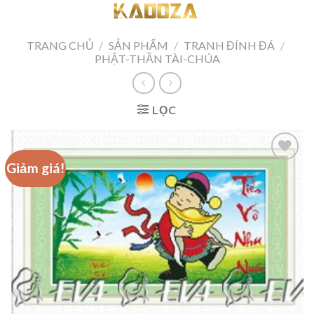
Skip
to
content
TRANG CHỦ
/
SẢN PHẨM
/
TRANH ĐÍNH ĐÁ
/
PHẬT-THẦN TÀI-CHÚA
LỌC
Giảm giá!
Add to
wishlist