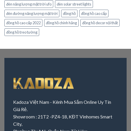
đèn năng lượng mặt trời ufo
đèn solar street lights
đèn đường năng lượng mặt trời
đồng hồ
đồng hồ cao cấp
đồng hồ cao cấp 2022
đồng hồ chính hãng
đồng hồ decor nội thất
đồng hồ treo tường
Kadoza Việt Nam - Kênh Mua Sắm Online Uy Tín
Giá Rẻ.
Showroom : 21T2 -PZ4-18, KĐT Vinhomes Smart
City,