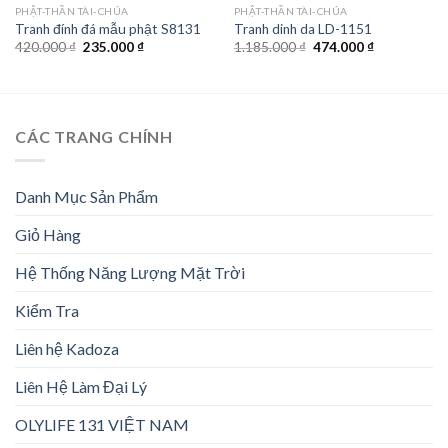
PHẬT-THẦN TÀI-CHÚA
PHẬT-THẦN TÀI-CHÚA
Tranh đính đá mẫu phật S8131
Tranh dinh da LD-1151
Giá
Giá
Giá
Giá
420.000
₫
235.000
₫
1.185.000
₫
474.000
₫
gốc
hiện
gốc
hiện
là:
tại
là:
tại
420.000 ₫.
là:
1.185.000 ₫.
là:
235.000 ₫.
474.000 ₫.
CÁC TRANG CHÍNH
Danh Mục Sản Phẩm
Giỏ Hàng
Hệ Thống Năng Lượng Mặt Trời
Kiểm Tra
Liên hệ Kadoza
Liên Hệ Làm Đại Lý
OLYLIFE 131 VIỆT NAM