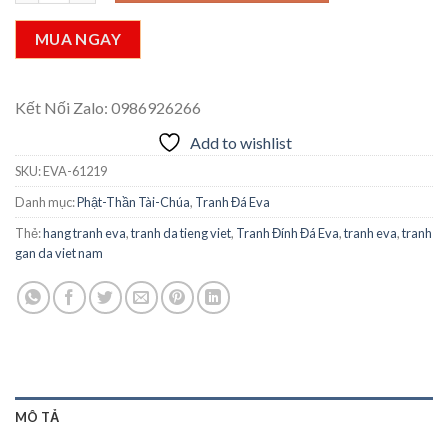
MUA NGAY
Kết Nối Zalo: 0986926266
Add to wishlist
SKU:
EVA-61219
Danh mục:
Phật-Thần Tài-Chúa
,
Tranh Đá Eva
Thẻ:
hang tranh eva
,
tranh da tieng viet
,
Tranh Đính Đá Eva
,
tranh eva
,
tranh
gan da viet nam
MÔ TẢ