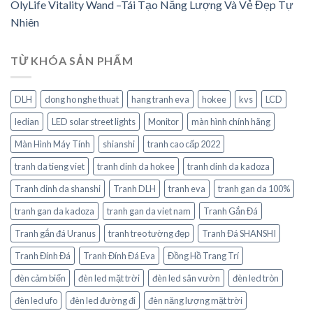
OlyLife Vitality Wand –Tái Tạo Năng Lượng Và Vẻ Đẹp Tự
Nhiên
TỪ KHÓA SẢN PHẨM
DLH
dong ho nghe thuat
hang tranh eva
hokee
kvs
LCD
ledian
LED solar street lights
Monitor
màn hình chính hãng
Màn Hình Máy Tính
shianshi
tranh cao cấp 2022
tranh da tieng viet
tranh dinh da hokee
tranh dinh da kadoza
Tranh dinh da shanshi
Tranh DLH
tranh eva
tranh gan da 100%
tranh gan da kadoza
tranh gan da viet nam
Tranh Gắn Đá
Tranh gắn đá Uranus
tranh treo tường đẹp
Tranh Đá SHANSHI
Tranh Đính Đá
Tranh Đính Đá Eva
Đồng Hồ Trang Trí
đèn cảm biến
đèn led mặt trời
đèn led sân vườn
đèn led tròn
đèn led ufo
đèn led đường đi
đèn năng lượng mặt trời