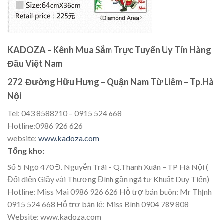
KADOZA – Kênh Mua Sắm Trực Tuyến Uy Tín Hàng
Đầu Việt Nam
272 Đường Hữu Hưng – Quận Nam Từ Liêm – Tp.Hà
Nội
Tel: 043 8588210 – 0915 524 668
Hotline:0986 926 626
website:
www.kadoza.com
Tổng kho:
Số 5 Ngõ 470 Đ. Nguyễn Trãi – Q.Thanh Xuân – TP Hà Nội (
Đối diện Giầy vải Thượng Đình gần ngã tư Khuất Duy Tiến)
Hotline: Miss Mai 0986 926 626 Hỗ trợ bán buôn: Mr Thịnh
0915 524 668 Hỗ trợ bán lẻ: Miss Bình 0904 789 808
Website: www.kadoza.com