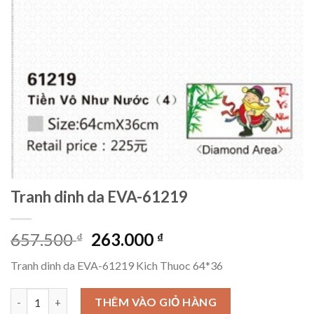
Tranh dinh da EVA-61219
Giá
Giá
657.500
263.000
₫
₫
gốc
hiện
Tranh dinh da EVA-61219 Kich Thuoc 64*36
là:
tại
657.500 ₫.
là:
Tranh dinh da EVA-61219 số lượng
THÊM VÀO GIỎ HÀNG
263.000 ₫.