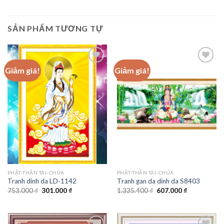
SẢN PHẨM TƯƠNG TỰ
Giảm giá!
Giảm giá!
Add to
Add to
wishlist
wishlist
PHẬT-THẦN TÀI-CHÚA
PHẬT-THẦN TÀI-CHÚA
Tranh dinh da LD-1142
Tranh gan da dinh da S8403
Giá
Giá
Giá
Giá
753.000
₫
301.000
₫
1.335.400
₫
607.000
₫
gốc
hiện
gốc
hiện
là:
tại
là:
tại
753.000 ₫.
là:
1.335.400 ₫.
là:
301.000 ₫.
607.000 ₫.