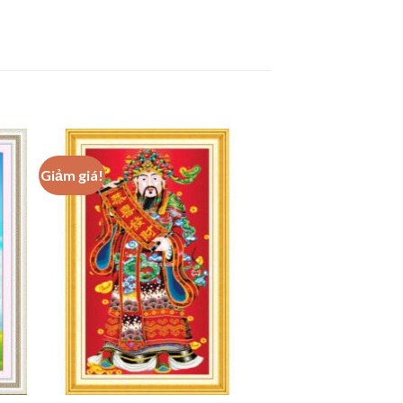
Giảm giá!
 to
Add to
ist
wishlist