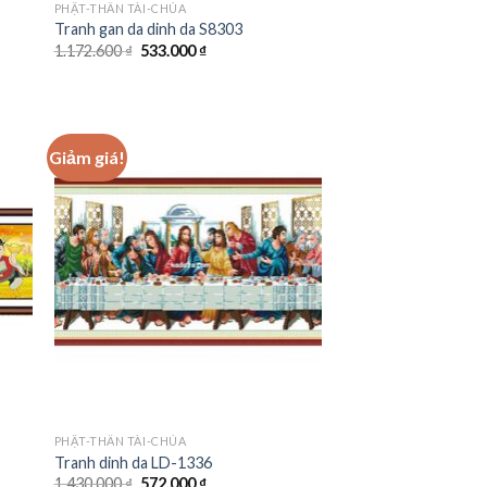
PHẬT-THẦN TÀI-CHÚA
Tranh gan da dinh da S8303
Giá
Giá
1.172.600
₫
533.000
₫
gốc
hiện
là:
tại
1.172.600 ₫.
là:
533.000 ₫.
Giảm giá!
 to
Add to
ist
wishlist
PHẬT-THẦN TÀI-CHÚA
Tranh dinh da LD-1336
Giá
Giá
1.430.000
₫
572.000
₫