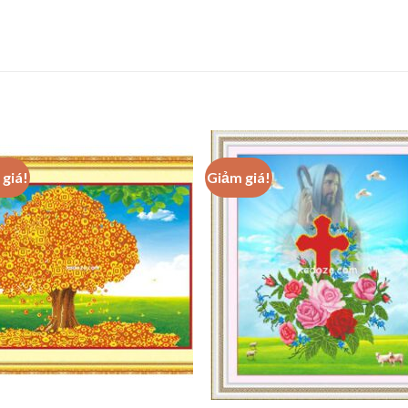
giá!
Giảm giá!
Add to
Add
wishlist
wishl