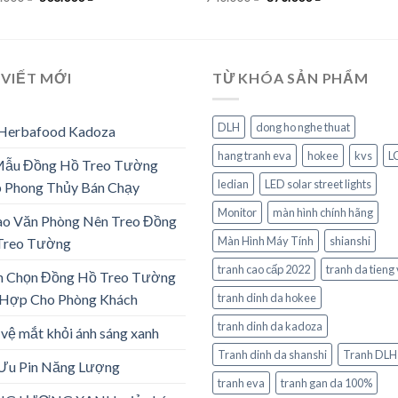
gốc
hiện
gốc
hiện
là:
tại
là:
tại
1.270.000 ₫.
là:
940.000 ₫.
là:
508.000 ₫.
376.000 ₫.
 VIẾT MỚI
TỪ KHÓA SẢN PHẨM
DLH
dong ho nghe thuat
 Herbafood Kadoza
hang tranh eva
hokee
kvs
L
Mẫu Đồng Hồ Treo Tường
ledian
LED solar street lights
 Phong Thủy Bán Chạy
Monitor
màn hình chính hãng
ao Văn Phòng Nên Treo Đồng
Màn Hình Máy Tính
shianshi
Treo Tường
tranh cao cấp 2022
tranh da tieng 
h Chọn Đồng Hồ Treo Tường
 Hợp Cho Phòng Khách
tranh dinh da hokee
tranh dinh da kadoza
vệ mắt khỏi ánh sáng xanh
Tranh dinh da shanshi
Tranh DLH
 Ưu Pin Năng Lượng
tranh eva
tranh gan da 100%