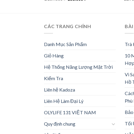
gốc
hiện
là:
tại
1.109.000 ₫.
là:
233.000 ₫.
CÁC TRANG CHÍNH
BÀI
Danh Mục Sản Phẩm
Trà
Giỏ Hàng
10 
Hợp
Hệ Thống Năng Lượng Mặt Trời
Vì S
Kiểm Tra
Hồ 
Liên hệ Kadoza
Các
Phù
Liên Hệ Làm Đại Lý
Bảo 
OLYLIFE 131 VIỆT NAM
Tối
Quy định chung