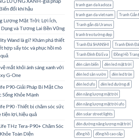
G LƯỢNG XANH-giả pháp
tranh gan da kadoza
Biến đổi khí hậu
tranh gan da viet nam
Tranh Gắn 
 Lượng Mặt Trời: Lợi Ích,
Tranh gắn đá Uranus
 Dụng và Tương Lai Bền Vững
tranh treo tường đẹp
lity Wand là gì? Khám phá thiết
Tranh Đá SHANSHI
Tranh Đính Đ
ết hợp sấy tóc và phục hồi mô
Tranh Đính Đá Eva
Đồng Hồ Trang
 quả
đèn cảm biến
đèn led mặt trời
vệ mắt khỏi ánh sáng xanh với
đèn led sân vườn
đèn led tròn
axy G-One
đèn led ufo
đèn led đường đi
ife P90-Giải Pháp Bí Mật Cho
c Sống Khỏe Mạnh
đèn năng lượng mặt trời
đèn năng lượng mặt trời ufo
ife P90 -Thiết bị chăm sóc sức
 tiện lợi, hiệu quả
đèn solar street lights
đèn đường năng lượng mặt trời
Life THz Tera-P90+ Chăm Sóc
Khỏe Toàn Diện
đồng hồ
đồng hồ cao cấp