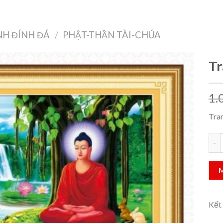
Treo Tường
Decor Nội Thất
Công Nghệ
Quà Tặng & Sức Khỏe
H ĐÍNH ĐÁ
/
PHẬT-THẦN TÀI-CHÚA
Tr
1.
Add to
wishlist
Tra
Tran
Kết