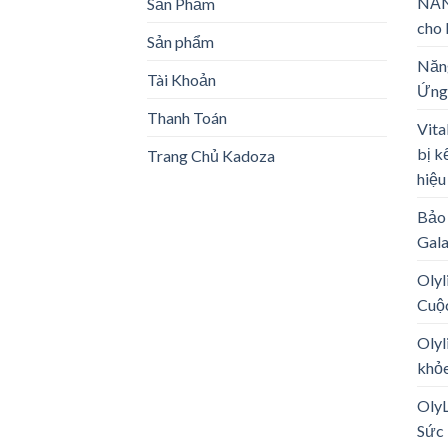
NĂN
Sản Phẩm
cho 
Sản phẩm
Năng
Tài Khoản
Ứng
Thanh Toán
Vita
bị k
Trang Chủ Kadoza
hiệu
Bảo 
Gal
Olyl
Cuộ
Olyl
khỏe
Oly
Sức 