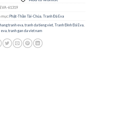
EVA-61319
 mục:
Phật-Thần Tài-Chúa
,
Tranh Đá Eva
hang tranh eva
,
tranh da tieng viet
,
Tranh Đính Đá Eva
,
h eva
,
tranh gan da viet nam