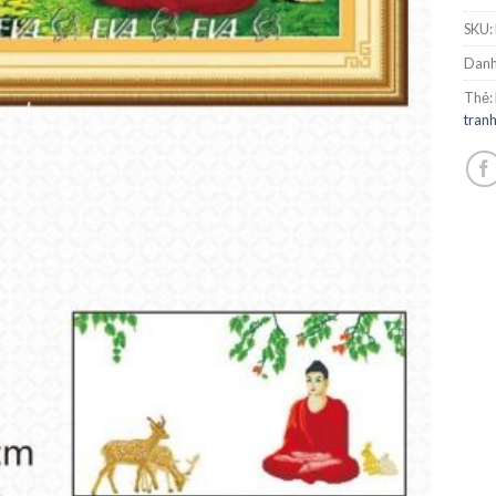
SKU:
Danh
Thẻ:
tran