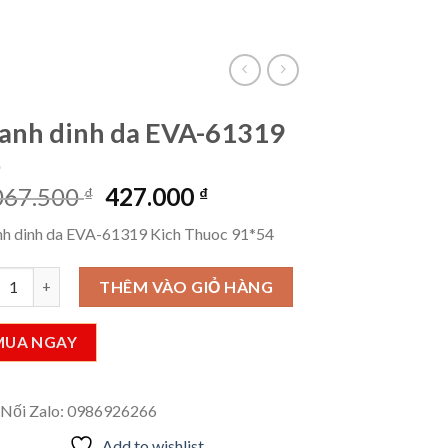
VietLinkTea
Đăng nhập
Giỏ hàng /
0
₫
anh dinh da EVA-61319
Giá
Giá
067.500
427.000
₫
₫
gốc
hiện
nh dinh da EVA-61319 Kich Thuoc 91*54
là:
tại
1.067.500 ₫.
là:
h dinh da EVA-61319 số lượng
THÊM VÀO GIỎ HÀNG
427.000 ₫.
MUA NGAY
 Nối Zalo: 0986926266
Add to wishlist