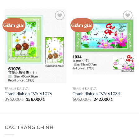
là:
tại
là:
tại
780.000 ₫.
là:
630.000 ₫.
là:
312.000 ₫.
252.000 ₫.
Giảm giá!
Giảm giá!
Add to
Add to
wishlist
wishlist
TRANH ĐÁ EVA
TRANH ĐÁ EVA
Tranh dinh da EVA-61076
Tranh dinh da EVA-61034
Giá
Giá
Giá
Giá
395.000
₫
158.000
₫
605.000
₫
242.000
₫
gốc
hiện
gốc
hiện
là:
tại
là:
tại
395.000 ₫.
là:
605.000 ₫.
là:
158.000 ₫.
242.000 ₫.
CÁC TRANG CHÍNH