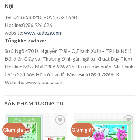
Nội
Tel: 043 8588210 – 0915 524 668
Hotline:0986 926 626
website:
www.kadoza.com
Tổng kho kadoza:
Số 5 Ngõ 470 Đ. Nguyễn Trãi – Q.Thanh Xuân – TP Hà Nội (
Đối diện Giầy vải Thượng Đình gần ngã tư Khuất Duy Tiến)
Hotline: Miss Mai 0986 926 626 Hỗ trợ bán buôn: Mr Thịnh
0915 524 668 Hỗ trợ bán lẻ: Miss Bình 0904 789 808
Website: www.kadoza.com
SẢN PHẨM TƯƠNG TỰ
Giảm giá!
Giảm giá!
Add to
Add to