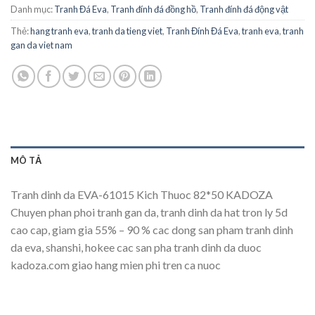
Danh mục:
Tranh Đá Eva
,
Tranh đính đá đồng hồ
,
Tranh đính đá động vật
Thẻ:
hang tranh eva
,
tranh da tieng viet
,
Tranh Đính Đá Eva
,
tranh eva
,
tranh
gan da viet nam
MÔ TẢ
Tranh dinh da EVA-61015 Kich Thuoc 82*50 KADOZA
Chuyen phan phoi tranh gan da, tranh dinh da hat tron ly 5d
cao cap, giam gia 55% – 90 % cac dong san pham tranh dinh
da eva, shanshi, hokee cac san pha tranh dinh da duoc
kadoza.com giao hang mien phi tren ca nuoc