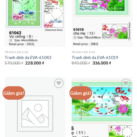
wishlist
wishlist
TRANH ĐÁ EVA
TRANH ĐÁ EVA
Tranh dinh da EVA-61043
Tranh dinh da EVA-61019
Giá
Giá
Giá
Giá
570.000
₫
228.000
₫
840.000
₫
336.000
₫
gốc
hiện
gốc
hiện
là:
tại
là:
tại
570.000 ₫.
là:
840.000 ₫.
là:
228.000 ₫.
336.000 ₫.
Giảm giá!
Giảm giá!
Add to
Add to
wishlist
wishlist