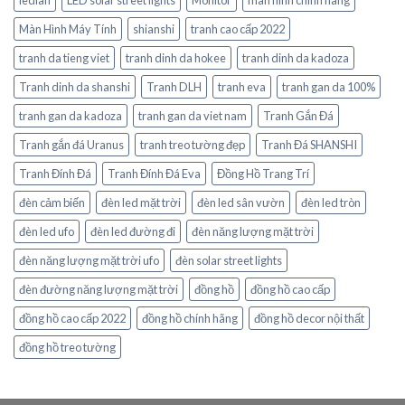
Màn Hình Máy Tính
shianshi
tranh cao cấp 2022
tranh da tieng viet
tranh dinh da hokee
tranh dinh da kadoza
Tranh dinh da shanshi
Tranh DLH
tranh eva
tranh gan da 100%
tranh gan da kadoza
tranh gan da viet nam
Tranh Gắn Đá
Tranh gắn đá Uranus
tranh treo tường đẹp
Tranh Đá SHANSHI
Tranh Đính Đá
Tranh Đính Đá Eva
Đồng Hồ Trang Trí
đèn cảm biến
đèn led mặt trời
đèn led sân vườn
đèn led tròn
đèn led ufo
đèn led đường đi
đèn năng lượng mặt trời
đèn năng lượng mặt trời ufo
đèn solar street lights
đèn đường năng lượng mặt trời
đồng hồ
đồng hồ cao cấp
đồng hồ cao cấp 2022
đồng hồ chính hãng
đồng hồ decor nội thất
đồng hồ treo tường