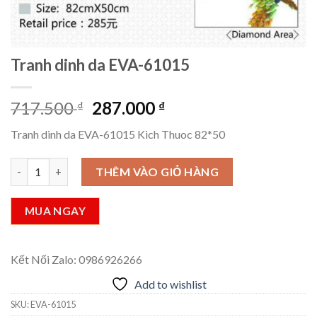
Tranh dinh da EVA-61015
Giá
Giá
717.500
287.000
₫
₫
gốc
hiện
Tranh dinh da EVA-61015 Kich Thuoc 82*50
là:
tại
717.500 ₫.
là:
Tranh dinh da EVA-61015 số lượng
THÊM VÀO GIỎ HÀNG
287.000 ₫.
MUA NGAY
Kết Nối Zalo: 0986926266
Add to wishlist
SKU:
EVA-61015