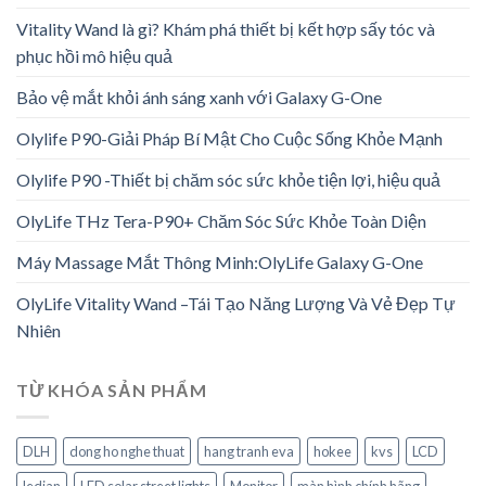
Vitality Wand là gì? Khám phá thiết bị kết hợp sấy tóc và
phục hồi mô hiệu quả
Bảo vệ mắt khỏi ánh sáng xanh với Galaxy G-One
Olylife P90-Giải Pháp Bí Mật Cho Cuộc Sống Khỏe Mạnh
Olylife P90 -Thiết bị chăm sóc sức khỏe tiện lợi, hiệu quả
OlyLife THz Tera-P90+ Chăm Sóc Sức Khỏe Toàn Diện
Máy Massage Mắt Thông Minh:OlyLife Galaxy G-One
OlyLife Vitality Wand –Tái Tạo Năng Lượng Và Vẻ Đẹp Tự
Nhiên
TỪ KHÓA SẢN PHẨM
DLH
dong ho nghe thuat
hang tranh eva
hokee
kvs
LCD
ledian
LED solar street lights
Monitor
màn hình chính hãng