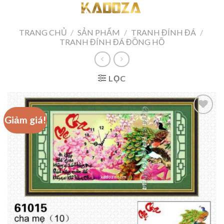
Skip
to
content
TRANG CHỦ
/
SẢN PHẨM
/
TRANH ĐÍNH ĐÁ
/
TRANH ĐÍNH ĐÁ ĐỒNG HỒ
LỌC
Giảm giá!
Add to
wishlist