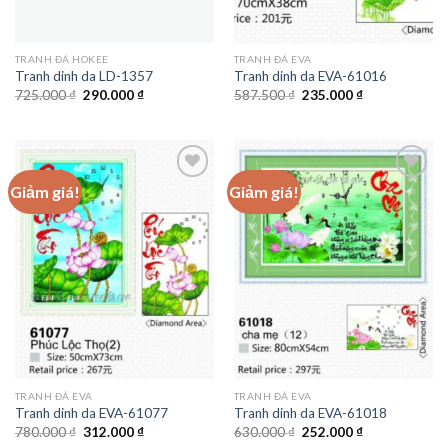
TRANH ĐÁ HOKEE
TRANH ĐÁ EVA
Tranh dinh da LD-1357
Tranh dinh da EVA-61016
Giá
Giá
Giá
Giá
725.000
₫
290.000
₫
587.500
₫
235.000
₫
gốc
hiện
gốc
hiện
là:
tại
là:
tại
725.000 ₫.
là:
587.500 ₫.
là:
290.000 ₫.
235.000 ₫.
Giảm giá!
Giảm giá!
Add to
Add to
wishlist
wishlist
TRANH ĐÁ EVA
TRANH ĐÁ EVA
Tranh dinh da EVA-61077
Tranh dinh da EVA-61018
Giá
Giá
Giá
Giá
780.000
₫
312.000
₫
630.000
₫
252.000
₫
gốc
hiện
gốc
hiện