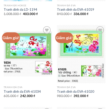
TRANH ĐÁ HOKEE
TRANH ĐÁ EVA
Tranh dinh da LD-1194
Tranh dinh da EVA-61019
Giá
Giá
Giá
Giá
1.008.000
₫
403.000
₫
840.000
₫
336.000
₫
gốc
hiện
gốc
hiện
là:
tại
là:
tại
1.008.000 ₫.
là:
840.000 ₫.
là:
403.000 ₫.
336.000 ₫.
Giảm giá!
Giảm giá!
Add to
Add to
wishlist
wishlist
TRANH ĐÁ EVA
TRANH ĐÁ EVA
Tranh dinh da EVA-61034
Tranh dinh da EVA-61020
Giá
Giá
Giá
Giá
605.000
₫
242.000
₫
980.000
₫
392.000
₫
gốc
hiện
gốc
hiện
là:
tại
là:
tại
605.000 ₫.
là:
980.000 ₫.
là:
242.000 ₫.
392.000 ₫.