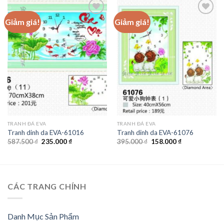
Giảm giá!
Giảm giá!
Add to
Add to
wishlist
wishlist
TRANH ĐÁ EVA
TRANH ĐÁ EVA
Tranh dinh da EVA-61016
Tranh dinh da EVA-61076
Giá
Giá
Giá
Giá
587.500
₫
235.000
₫
395.000
₫
158.000
₫
gốc
hiện
gốc
hiện
là:
tại
là:
tại
587.500 ₫.
là:
395.000 ₫.
là:
235.000 ₫.
158.000 ₫.
CÁC TRANG CHÍNH
Danh Mục Sản Phẩm