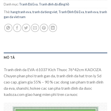
Danh mục:
Tranh Đá Eva
,
Tranh đính đá đồng hồ
Thẻ:
hang tranh eva
,
tranh da tieng viet
,
Tranh Đính Đá Eva
,
tranh eva
,
tranh
gan da viet nam
MÔ TẢ
Tranh dinh da EVA-61037 Kich Thuoc 76*42cm KADOZA
Chuyen phan phoi tranh gan da, tranh dinh da hat tron ly 5d
cao cap, giam gia 55% – 90 % cac dong san pham tranh dinh
da eva, shanshi, hokee cac san pha tranh dinh da duoc
kadoza.com giao hang mien phi tren ca nuoc