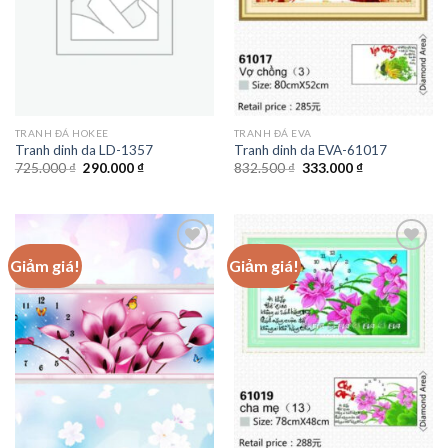
TRANH ĐÁ HOKEE
TRANH ĐÁ EVA
Tranh dinh da LD-1357
Tranh dinh da EVA-61017
Giá
Giá
Giá
Giá
725.000
₫
290.000
₫
832.500
₫
333.000
₫
gốc
hiện
gốc
hiện
là:
tại
là:
tại
725.000 ₫.
là:
832.500 ₫.
là:
290.000 ₫.
333.000 ₫.
Giảm giá!
Giảm giá!
Add to
Add to
wishlist
wishlist