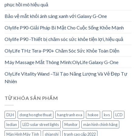
phục hồi mô hiệu quả
Bảo vệ mắt khỏi ánh sáng xanh với Galaxy G-One
Olylife P90-Giải Pháp Bí Mật Cho Cuộc Sống Khỏe Mạnh
Olylife P90 -Thiết bị chăm sóc sức khỏe tiện lợi, hiệu quả
OlyLife THz Tera-P90+ Chăm Sóc Sức Khỏe Toàn Diện
Máy Massage Mắt Thông Minh:OlyLife Galaxy G-One
OlyLife Vitality Wand –Tái Tạo Năng Lượng Và Vẻ Đẹp Tự
Nhiên
TỪ KHÓA SẢN PHẨM
DLH
dong ho nghe thuat
hang tranh eva
hokee
kvs
LCD
ledian
LED solar street lights
Monitor
màn hình chính hãng
Màn Hình Máy Tính
shianshi
tranh cao cấp 2022