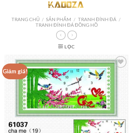
Skip
to
content
TRANG CHỦ
/
SẢN PHẨM
/
TRANH ĐÍNH ĐÁ
/
TRANH ĐÍNH ĐÁ ĐỒNG HỒ
LỌC
Giảm giá!
Add to
wishlist