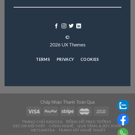
©
2026 UX Themes
TERMS
PRIVACY
COOKIES
Chấp Nhận Thanh Toán Qua
TRANG CHỦ KADOZA
ĐỒNG HỒ TREO TƯỜNG
DECOR NỘI THẤT
CÔNG NGHỆ
QUÀ TẶNG & SỨC KHỎE
VIETLINKTEA
TRANH SĂT NGHỆ THUẬT