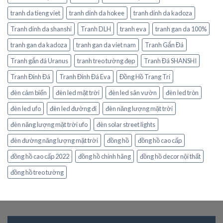
tranh da tieng viet
tranh dinh da hokee
tranh dinh da kadoza
Tranh dinh da shanshi
Tranh DLH
tranh eva
tranh gan da 100%
tranh gan da kadoza
tranh gan da viet nam
Tranh Gắn Đá
Tranh gắn đá Uranus
tranh treo tường đẹp
Tranh Đá SHANSHI
Tranh Đính Đá
Tranh Đính Đá Eva
Đồng Hồ Trang Trí
đèn cảm biến
đèn led mặt trời
đèn led sân vườn
đèn led tròn
đèn led ufo
đèn led đường đi
đèn năng lượng mặt trời
đèn năng lượng mặt trời ufo
đèn solar street lights
đèn đường năng lượng mặt trời
đồng hồ
đồng hồ cao cấp
đồng hồ cao cấp 2022
đồng hồ chính hãng
đồng hồ decor nội thất
đồng hồ treo tường