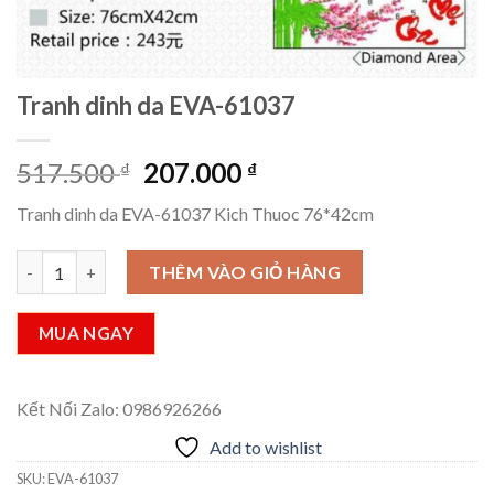
Tranh dinh da EVA-61037
Giá
Giá
517.500
207.000
₫
₫
gốc
hiện
Tranh dinh da EVA-61037 Kich Thuoc 76*42cm
là:
tại
517.500 ₫.
là:
Tranh dinh da EVA-61037 số lượng
THÊM VÀO GIỎ HÀNG
207.000 ₫.
MUA NGAY
Kết Nối Zalo: 0986926266
Add to wishlist
SKU:
EVA-61037