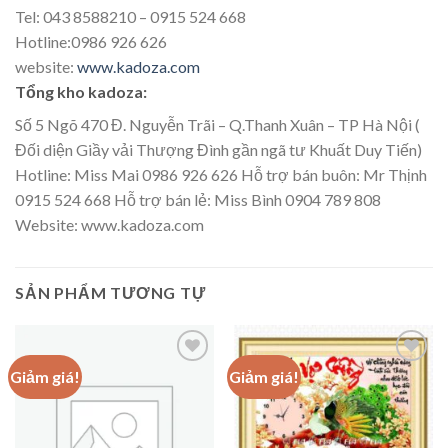
Tel: 043 8588210 – 0915 524 668
Hotline:0986 926 626
website:
www.kadoza.com
Tổng kho kadoza:
Số 5 Ngõ 470 Đ. Nguyễn Trãi – Q.Thanh Xuân – TP Hà Nội (
Đối diện Giầy vải Thượng Đình gần ngã tư Khuất Duy Tiến)
Hotline: Miss Mai 0986 926 626 Hỗ trợ bán buôn: Mr Thịnh
0915 524 668 Hỗ trợ bán lẻ: Miss Bình 0904 789 808
Website: www.kadoza.com
SẢN PHẨM TƯƠNG TỰ
Giảm giá!
Giảm giá!
Add to
Add to
wishlist
wishlist