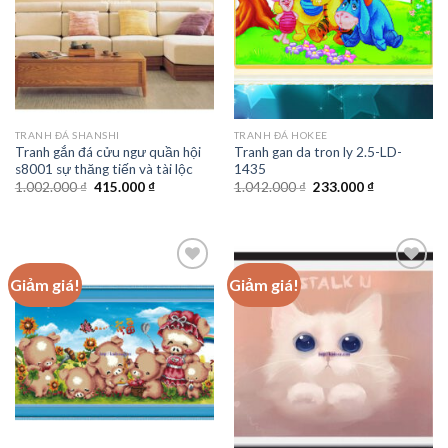
TRANH ĐÁ SHANSHI
TRANH ĐÁ HOKEE
Tranh gắn đá cửu ngư quần hội
Tranh gan da tron ly 2.5-LD-
s8001 sự thăng tiến và tài lộc
1435
Giá
Giá
Giá
Giá
1.002.000
₫
415.000
₫
1.042.000
₫
233.000
₫
gốc
hiện
gốc
hiện
là:
tại
là:
tại
1.002.000 ₫.
là:
1.042.000 ₫.
là:
415.000 ₫.
233.000 ₫.
Giảm giá!
Giảm giá!
Add to
Add to
wishlist
wishlist