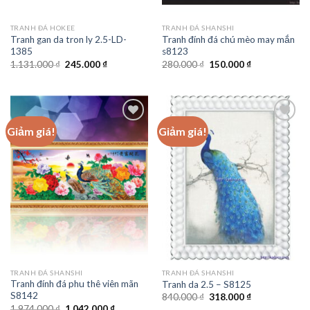
TRANH ĐÁ HOKEE
TRANH ĐÁ SHANSHI
Tranh gan da tron ly 2.5-LD-
Tranh đính đá chú mèo may mắn
1385
s8123
Giá
Giá
Giá
Giá
1.131.000
₫
245.000
₫
280.000
₫
150.000
₫
gốc
hiện
gốc
hiện
là:
tại
là:
tại
1.131.000 ₫.
là:
280.000 ₫.
là:
245.000 ₫.
150.000 ₫.
Giảm giá!
Giảm giá!
Add to
Add to
wishlist
wishlist
TRANH ĐÁ SHANSHI
TRANH ĐÁ SHANSHI
Tranh đính đá phu thê viên mãn
Tranh da 2.5 – S8125
S8142
Giá
Giá
840.000
₫
318.000
₫
gốc
hiện
Giá
Giá
1.974.000
₫
1.042.000
₫