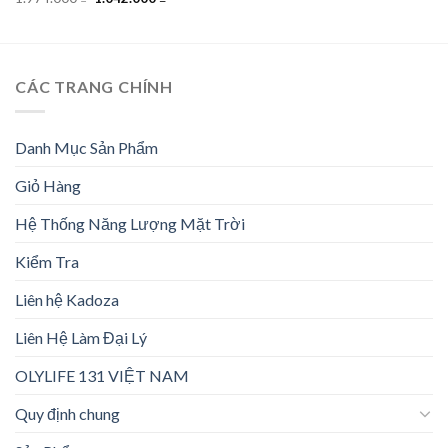
là:
tại
gốc
hiện
840.000 ₫.
là:
là:
tại
318.000 ₫.
1.974.000 ₫.
là:
1.042.000 ₫.
CÁC TRANG CHÍNH
Danh Mục Sản Phẩm
Giỏ Hàng
Hệ Thống Năng Lượng Mặt Trời
Kiểm Tra
Liên hệ Kadoza
Liên Hệ Làm Đại Lý
OLYLIFE 131 VIỆT NAM
Quy định chung