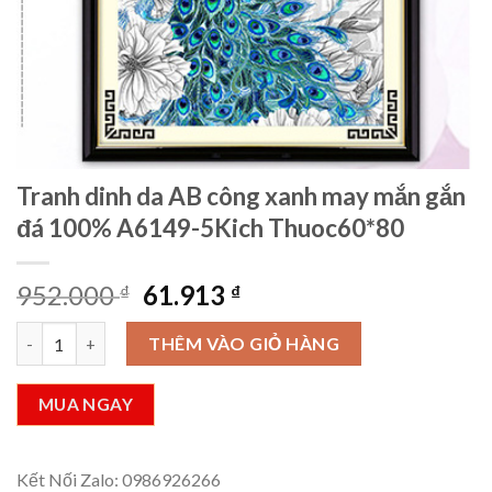
Tranh dinh da AB công xanh may mắn gắn
đá 100% A6149-5Kich Thuoc60*80
Giá
Giá
952.000
61.913
₫
₫
gốc
hiện
Tranh dinh da AB công xanh may mắn gắn đá 100% A6149-5Kich
là:
tại
THÊM VÀO GIỎ HÀNG
952.000 ₫.
là:
61.913 ₫.
MUA NGAY
Kết Nối Zalo: 0986926266