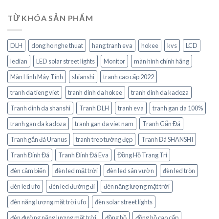
TỪ KHÓA SẢN PHẨM
DLH
dong ho nghe thuat
hang tranh eva
hokee
kvs
LCD
ledian
LED solar street lights
Monitor
màn hình chính hãng
Màn Hình Máy Tính
shianshi
tranh cao cấp 2022
tranh da tieng viet
tranh dinh da hokee
tranh dinh da kadoza
Tranh dinh da shanshi
Tranh DLH
tranh eva
tranh gan da 100%
tranh gan da kadoza
tranh gan da viet nam
Tranh Gắn Đá
Tranh gắn đá Uranus
tranh treo tường đẹp
Tranh Đá SHANSHI
Tranh Đính Đá
Tranh Đính Đá Eva
Đồng Hồ Trang Trí
đèn cảm biến
đèn led mặt trời
đèn led sân vườn
đèn led tròn
đèn led ufo
đèn led đường đi
đèn năng lượng mặt trời
đèn năng lượng mặt trời ufo
đèn solar street lights
đèn đường năng lượng mặt trời
đồng hồ
đồng hồ cao cấp