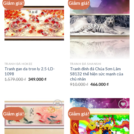
Giảm giá!
Giảm giá!
Add to
Add to
wishlist
wishlist
TRANH ĐÁ HOKEE
TRANH ĐÁ SHANSHI
Tranh gan da tron ly 2.5-LD-
Tranh đính đá Chúa Sơn Lâm
1098
S8132 thể hiện sức mạnh của
chủ nhân
Giá
Giá
1.579.000
₫
349.000
₫
gốc
hiện
Giá
Giá
910.000
₫
466.000
₫
là:
tại
gốc
hiện
1.579.000 ₫.
là:
là:
tại
349.000 ₫.
910.000 ₫.
là:
466.000 ₫.
Giảm giá!
Giảm giá!
Add to
Add to
wishlist
wishlist