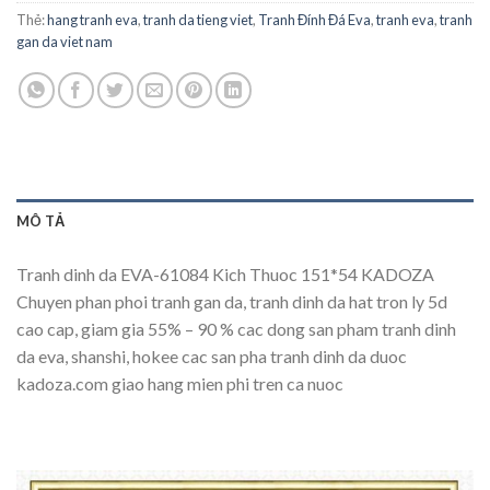
Thẻ:
hang tranh eva
,
tranh da tieng viet
,
Tranh Đính Đá Eva
,
tranh eva
,
tranh
gan da viet nam
MÔ TẢ
Tranh dinh da EVA-61084 Kich Thuoc 151*54 KADOZA
Chuyen phan phoi tranh gan da, tranh dinh da hat tron ly 5d
cao cap, giam gia 55% – 90 % cac dong san pham tranh dinh
da eva, shanshi, hokee cac san pha tranh dinh da duoc
kadoza.com giao hang mien phi tren ca nuoc