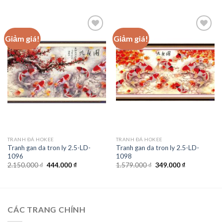
là:
tại
là:
tại
650.000 ₫.
là:
3.674.000 ₫.
là:
147.000 ₫.
749.000 ₫.
Giảm giá!
Giảm giá!
Add to
Add to
wishlist
wishlist
TRANH ĐÁ HOKEE
TRANH ĐÁ HOKEE
Tranh gan da tron ly 2.5-LD-
Tranh gan da tron ly 2.5-LD-
1096
1098
Giá
Giá
Giá
Giá
2.150.000
₫
444.000
₫
1.579.000
₫
349.000
₫
gốc
hiện
gốc
hiện
là:
tại
là:
tại
2.150.000 ₫.
là:
1.579.000 ₫.
là:
444.000 ₫.
349.000 ₫.
CÁC TRANG CHÍNH