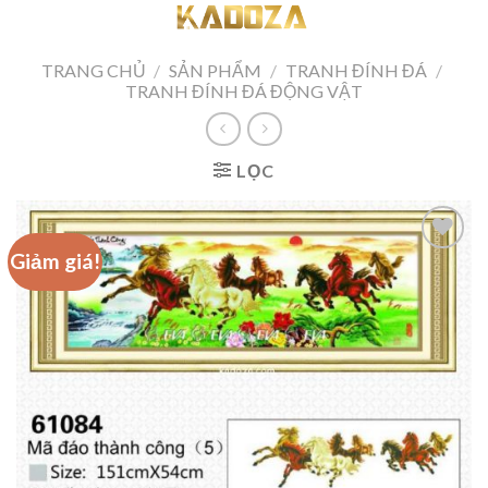
Skip
to
content
TRANG CHỦ
/
SẢN PHẨM
/
TRANH ĐÍNH ĐÁ
/
TRANH ĐÍNH ĐÁ ĐỘNG VẬT
LỌC
Giảm giá!
Add to
wishlist