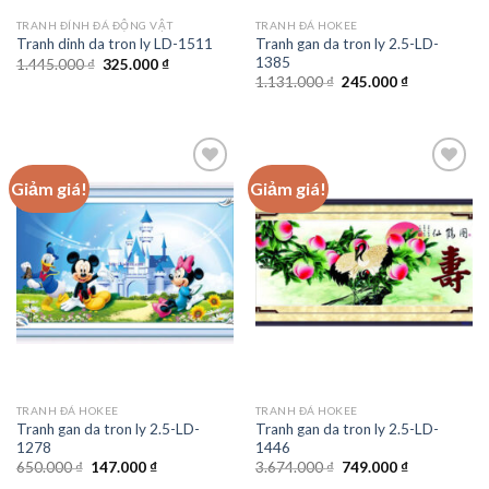
TRANH ĐÍNH ĐÁ ĐỘNG VẬT
TRANH ĐÁ HOKEE
Tranh gan da tron ly 2.5-LD-
Tranh dinh da tron ly LD-1511
1385
Giá
Giá
1.445.000
₫
325.000
₫
gốc
hiện
Giá
Giá
1.131.000
₫
245.000
₫
là:
tại
gốc
hiện
1.445.000 ₫.
là:
là:
tại
325.000 ₫.
1.131.000 ₫.
là:
245.000 ₫.
Giảm giá!
Giảm giá!
Add to
Add to
wishlist
wishlist
TRANH ĐÁ HOKEE
TRANH ĐÁ HOKEE
Tranh gan da tron ly 2.5-LD-
Tranh gan da tron ly 2.5-LD-
1278
1446
Giá
Giá
Giá
Giá
650.000
₫
147.000
₫
3.674.000
₫
749.000
₫
gốc
hiện
gốc
hiện