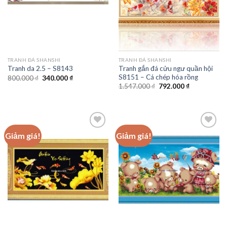
TRANH ĐÁ SHANSHI
TRANH ĐÁ SHANSHI
Tranh gắn đá cửu ngư quần hội
Tranh da 2.5 – S8143
S8151 – Cá chép hóa rồng
Giá
Giá
800.000
₫
340.000
₫
gốc
hiện
Giá
Giá
1.547.000
₫
792.000
₫
là:
tại
gốc
hiện
800.000 ₫.
là:
là:
tại
340.000 ₫.
1.547.000 ₫.
là:
792.000 ₫.
Giảm giá!
Giảm giá!
Add to
Add to
wishlist
wishlist