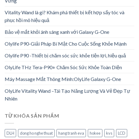
Vững
Vitality Wand là gì? Khám phá thiết bị kết hợp sấy tóc và
phục hồi mô hiệu quả
Bảo vệ mắt khỏi ánh sáng xanh với Galaxy G-One
Olylife P90-Giải Pháp Bí Mật Cho Cuộc Sống Khỏe Mạnh
Olylife P90 -Thiết bị chăm sóc sức khỏe tiện lợi, hiệu quả
OlyLife THz Tera-P90+ Chăm Sóc Sức Khỏe Toàn Diện
Máy Massage Mắt Thông Minh:OlyLife Galaxy G-One
OlyLife Vitality Wand –Tái Tạo Năng Lượng Và Vẻ Đẹp Tự
Nhiên
TỪ KHÓA SẢN PHẨM
DLH
dong ho nghe thuat
hang tranh eva
hokee
kvs
LCD