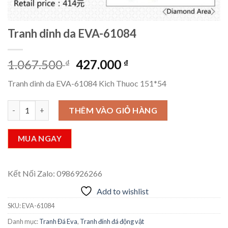
Tranh dinh da EVA-61084
Giá
Giá
1.067.500
427.000
₫
₫
gốc
hiện
Tranh dinh da EVA-61084 Kich Thuoc 151*54
là:
tại
1.067.500 ₫.
là:
Tranh dinh da EVA-61084 số lượng
THÊM VÀO GIỎ HÀNG
427.000 ₫.
MUA NGAY
Kết Nối Zalo: 0986926266
Add to wishlist
SKU:
EVA-61084
Danh mục:
Tranh Đá Eva
,
Tranh đính đá động vật