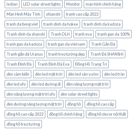
ledian
LED solar street lights
Monitor
màn hình chính hãng
Màn Hình Máy Tính
shianshi
tranh cao cấp 2022
tranh da tieng viet
tranh dinh da hokee
tranh dinh da kadoza
Tranh dinh da shanshi
Tranh DLH
tranh eva
tranh gan da 100%
tranh gan da kadoza
tranh gan da viet nam
Tranh Gắn Đá
Tranh gắn đá Uranus
tranh treo tường đẹp
Tranh Đá SHANSHI
Tranh Đính Đá
Tranh Đính Đá Eva
Đồng Hồ Trang Trí
đèn cảm biến
đèn led mặt trời
đèn led sân vườn
đèn led tròn
đèn led ufo
đèn led đường đi
đèn năng lượng mặt trời
đèn năng lượng mặt trời ufo
đèn solar street lights
đèn đường năng lượng mặt trời
đồng hồ
đồng hồ cao cấp
đồng hồ cao cấp 2022
đồng hồ chính hãng
đồng hồ decor nội thất
đồng hồ treo tường