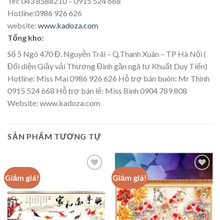
Tel: 043 8588210 – 0915 524 668
Hotline:0986 926 626
website:
www.kadoza.com
Tổng kho:
Số 5 Ngõ 470 Đ. Nguyễn Trãi – Q.Thanh Xuân – TP Hà Nội (
Đối diện Giầy vải Thượng Đình gần ngã tư Khuất Duy Tiến)
Hotline: Miss Mai 0986 926 626 Hỗ trợ bán buôn: Mr Thịnh
0915 524 668 Hỗ trợ bán lẻ: Miss Bình 0904 789 808
Website: www.kadoza.com
SẢN PHẨM TƯƠNG TỰ
Giảm giá!
Giảm giá!
Add to
Add to
wishlist
wishlist