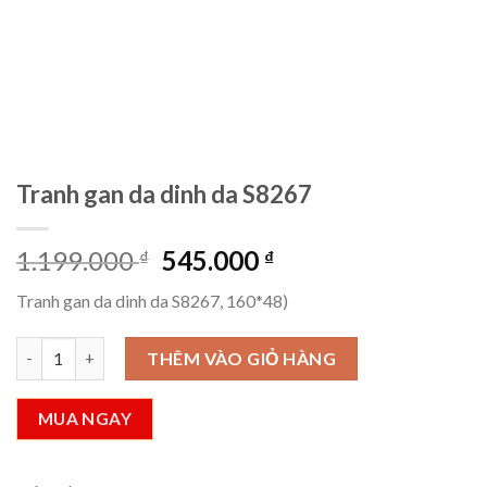
Tranh gan da dinh da S8267
Giá
Giá
1.199.000
545.000
₫
₫
gốc
hiện
Tranh gan da dinh da S8267, 160*48)
là:
tại
1.199.000 ₫.
là:
Tranh gan da dinh da S8267 số lượng
THÊM VÀO GIỎ HÀNG
545.000 ₫.
MUA NGAY