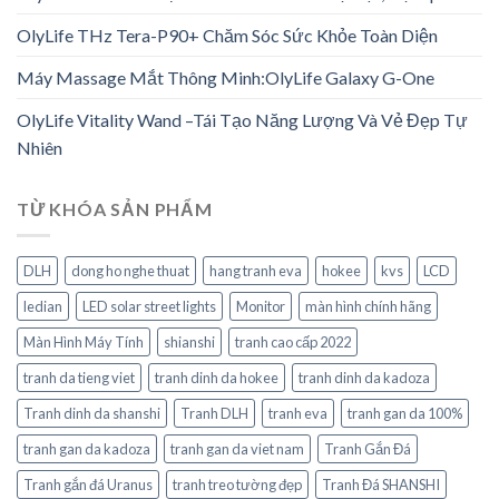
OlyLife THz Tera-P90+ Chăm Sóc Sức Khỏe Toàn Diện
Máy Massage Mắt Thông Minh:OlyLife Galaxy G-One
OlyLife Vitality Wand –Tái Tạo Năng Lượng Và Vẻ Đẹp Tự
Nhiên
TỪ KHÓA SẢN PHẨM
DLH
dong ho nghe thuat
hang tranh eva
hokee
kvs
LCD
ledian
LED solar street lights
Monitor
màn hình chính hãng
Màn Hình Máy Tính
shianshi
tranh cao cấp 2022
tranh da tieng viet
tranh dinh da hokee
tranh dinh da kadoza
Tranh dinh da shanshi
Tranh DLH
tranh eva
tranh gan da 100%
tranh gan da kadoza
tranh gan da viet nam
Tranh Gắn Đá
Tranh gắn đá Uranus
tranh treo tường đẹp
Tranh Đá SHANSHI