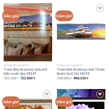
810.600 ₫.
là:
2.688.000 ₫.
là:
640.900 ₫.
2.147.600 
Giảm giá!
Giảm giá!
Add to
Add to
wishlist
wishlist
TRANH ĐÁ SHANSHI
TRANH ĐÁ SHANSHI
Tranh đính đá phong cảnh phố
Tranh đính đá phong cảnh Thuận
biển tuyệt đẹp S8139
Buồm Xuôi Gió S8218
Giá
Giá
Giá
Giá
737.100
₫
722.800
₫
728.000
₫
486.200
₫
gốc
hiện
gốc
hiện
là:
tại
là:
tại
737.100 ₫.
là:
728.000 ₫.
là:
722.800 ₫.
486.200 ₫.
Giảm giá!
Giảm giá!