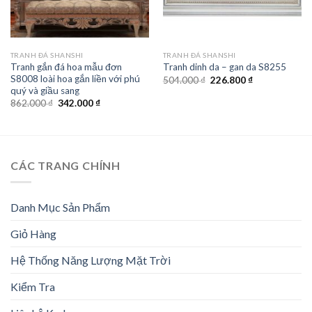
TRANH ĐÁ SHANSHI
TRANH ĐÁ SHANSHI
Tranh gắn đá hoa mẫu đơn
Tranh dinh da – gan da S8255
S8008 loài hoa gắn liền với phú
Giá
Giá
504.000
₫
226.800
₫
gốc
hiện
quý và giầu sang
là:
tại
Giá
Giá
862.000
₫
342.000
₫
504.000 ₫.
là:
gốc
hiện
226.800 ₫.
là:
tại
862.000 ₫.
là:
342.000 ₫.
CÁC TRANG CHÍNH
Danh Mục Sản Phẩm
Giỏ Hàng
Hệ Thống Năng Lượng Mặt Trời
Kiểm Tra