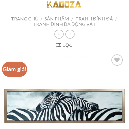
Skip
to
content
TRANG CHỦ
/
SẢN PHẨM
/
TRANH ĐÍNH ĐÁ
/
TRANH ĐÍNH ĐÁ ĐỘNG VẬT
LỌC
Giảm giá!
Add to
wishlist