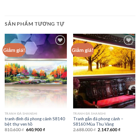
SẢN PHẨM TƯƠNG TỰ
Giảm giá!
Giảm giá!
Add to
Add to
wishlist
wishlist
TRANH ĐÁ SHANSHI
TRANH ĐÁ SHANSHI
tranh đính đá phong cảnh S8140
Tranh gắn đá phong cảnh –
bệt thự ven hồ
S8160 Mùa Thu Vàng
Giá
Giá
Giá
Giá
810.600
₫
640.900
₫
2.688.000
₫
2.147.600
₫
gốc
hiện
gốc
hiện
là:
tại
là:
tại