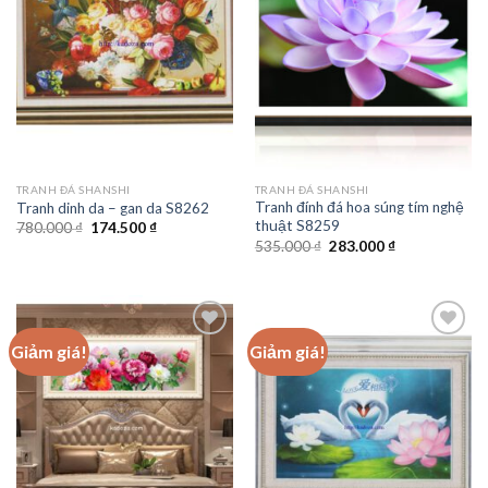
Add to
Add to
wishlist
wishlist
TRANH ĐÁ SHANSHI
TRANH ĐÁ SHANSHI
Tranh đính đá hoa súng tím nghệ
Tranh dinh da – gan da S8262
thuật S8259
Giá
Giá
780.000
₫
174.500
₫
gốc
hiện
Giá
Giá
535.000
₫
283.000
₫
là:
tại
gốc
hiện
780.000 ₫.
là:
là:
tại
174.500 ₫.
535.000 ₫.
là:
283.000 ₫.
Giảm giá!
Giảm giá!
Add to
Add to
wishlist
wishlist