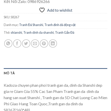
Kết Nối Zalo: 0986926266
Add to wishlist
SKU:
S8267
Danh mục:
Tranh Đá Shanshi
,
Tranh đính đá động vật
Thẻ:
shianshi
,
Tranh dinh da shanshi
,
Tranh Gắn Đá
MÔ TẢ
Kadoza chuyen phan phoi tranh gan da, dinh da Shanshi dep
gia re Giam Gia 55% Cac San Pham Tranh gan da  dinh da
hang san xuat Shanshi , Tranh gan da 5D Chat Luong Cao Mien
Phi Giao Hang Toan Quoc,Tranh gan da dinh da
S8267(160*48)