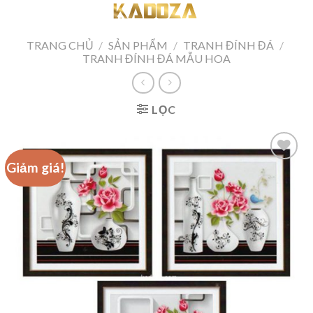
Skip
to
content
TRANG CHỦ
/
SẢN PHẨM
/
TRANH ĐÍNH ĐÁ
/
TRANH ĐÍNH ĐÁ MẪU HOA
LỌC
Giảm giá!
Add to
wishlist