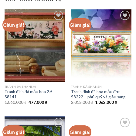
Giảm giá!
Giảm giá!
Add to
Add to
wishlist
wishlist
TRANH ĐÁ SHANSHI
TRANH ĐÁ SHANSHI
Tranh đính đá mẫu hoa 2.5 –
Tranh đính đá hoa mẫu đơn
S8141
S8222 – phú quý và giầu sang
Giá
Giá
Giá
Giá
1.060.000
₫
477.000
₫
2.012.000
₫
1.062.000
₫
gốc
hiện
gốc
hiện
là:
tại
là:
tại
1.060.000 ₫.
là:
2.012.000 ₫.
là:
477.000 ₫.
1.062.000 
Giảm giá!
Giảm giá!