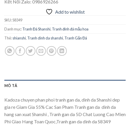
Kết Nối Zalo: 0986926266
Add to wishlist
SKU:
S8349
Danh mục:
Tranh Đá Shanshi
,
Tranh đính đá mẫu hoa
Thẻ:
shianshi
,
Tranh dinh da shanshi
,
Tranh Gắn Đá
MÔ TẢ
Kadoza chuyen phan phoi tranh gan da, dinh da Shanshi dep
gia re Giam Gia 55% Cac San Pham Tranh gan da  dinh da
hang san xuat Shanshi , Tranh gan da 5D Chat Luong Cao Mien
Phi Giao Hang Toan Quoc,Tranh gan da dinh da S8349