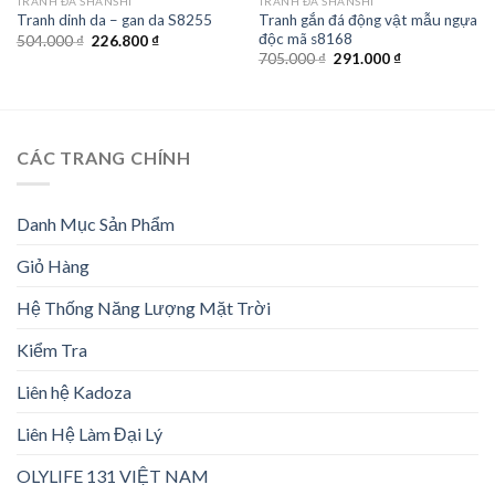
TRANH ĐÁ SHANSHI
TRANH ĐÁ SHANSHI
Tranh gắn đá động vật mẫu ngựa
Tranh dinh da – gan da S8255
độc mã s8168
Giá
Giá
504.000
₫
226.800
₫
gốc
hiện
Giá
Giá
705.000
₫
291.000
₫
là:
tại
gốc
hiện
504.000 ₫.
là:
là:
tại
226.800 ₫.
705.000 ₫.
là:
291.000 ₫.
CÁC TRANG CHÍNH
Danh Mục Sản Phẩm
Giỏ Hàng
Hệ Thống Năng Lượng Mặt Trời
Kiểm Tra
Liên hệ Kadoza
Liên Hệ Làm Đại Lý
OLYLIFE 131 VIỆT NAM