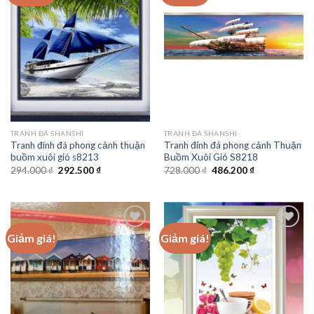
Add to
Add to
wishlist
wishlist
TRANH ĐÁ SHANSHI
TRANH ĐÁ SHANSHI
Tranh đính đá phong cảnh thuận
Tranh đính đá phong cảnh Thuận
buồm xuôi gió s8213
Buồm Xuôi Gió S8218
Giá
Giá
Giá
Giá
294.000
₫
292.500
₫
728.000
₫
486.200
₫
gốc
hiện
gốc
hiện
là:
tại
là:
tại
294.000 ₫.
là:
728.000 ₫.
là:
292.500 ₫.
486.200 ₫.
Giảm giá!
Giảm giá!
Add to
Add to
wishlist
wishlist