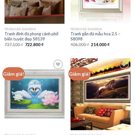
TRANH ĐÁ SHANSHI
TRANH ĐÁ SHANSHI
Tranh đính đá phong cảnh phố
Tranh gắn đá mẫu hoa 2.5 –
biển tuyệt đẹp S8139
S8098
Giá
Giá
Giá
Giá
737.100
₫
722.800
₫
406.000
₫
214.000
₫
gốc
hiện
gốc
hiện
là:
tại
là:
tại
737.100 ₫.
là:
406.000 ₫.
là:
722.800 ₫.
214.000 ₫.
Giảm giá!
Giảm giá!
Add to
Add to
wishlist
wishlist