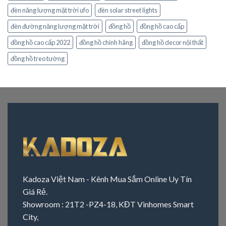
đèn năng lượng mặt trời ufo
đèn solar street lights
đèn đường năng lượng mặt trời
đồng hồ
đồng hồ cao cấp
đồng hồ cao cấp 2022
đồng hồ chính hãng
đồng hồ decor nội thất
đồng hồ treo tường
Kadoza Việt Nam - Kênh Mua Sắm Online Uy Tín
Giá Rẻ.
Showroom : 21T2 -PZ4-18, KĐT Vinhomes Smart
City,