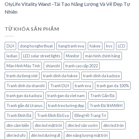
OlyLife Vitality Wand –Tái Tạo Năng Lượng Và Vẻ Đẹp Tự
Nhiên
TỪ KHÓA SẢN PHẨM
DLH
dong ho nghe thuat
hang tranh eva
hokee
kvs
LCD
ledian
LED solar street lights
Monitor
màn hình chính hãng
Màn Hình Máy Tính
shianshi
tranh cao cấp 2022
tranh da tieng viet
tranh dinh da hokee
tranh dinh da kadoza
Tranh dinh da shanshi
Tranh DLH
tranh eva
tranh gan da 100%
tranh gan da kadoza
tranh gan da viet nam
Tranh Gắn Đá
Tranh gắn đá Uranus
tranh treo tường đẹp
Tranh Đá SHANSHI
Tranh Đính Đá
Tranh Đính Đá Eva
Đồng Hồ Trang Trí
đèn cảm biến
đèn led mặt trời
đèn led sân vườn
đèn led tròn
đèn led ufo
đèn led đường đi
đèn năng lượng mặt trời