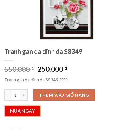
Tranh gan da dinh da S8349
Giá
Giá
550.000
250.000
₫
₫
gốc
hiện
Tranh gan da dinh da S8349, ????
là:
tại
550.000 ₫.
là:
Tranh gan da dinh da S8349 số lượng
THÊM VÀO GIỎ HÀNG
250.000 ₫.
MUA NGAY