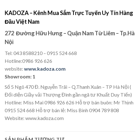
KADOZA – Kênh Mua Sắm Trực Tuyến Uy Tín Hàng
Đầu Việt Nam
272 Đường Hữu Hưng – Quận Nam Từ Liêm – Tp.Hà
Nội
Tel: 043 8588210 – 0915 524 668
Hotline:0986 926 626
website:
www.kadoza.com
Showroom: 1
Số 5 Ngõ 470 Đ. Nguyễn Trãi – Q.Thanh Xuân – TP Hà Nội (
Đối diện Giầy vải Thượng Đình gần ngã tư Khuất Duy Tiến)
Hotline: Miss Mai 0986 926 626 Hỗ trợ bán buôn: Mr Thịnh
0915 524 668 Hỗ trợ bán lẻ: Miss Bình 0904 789 808
Website: www.kadoza.com
SẢN PHẨM TƯƠNG TỰ