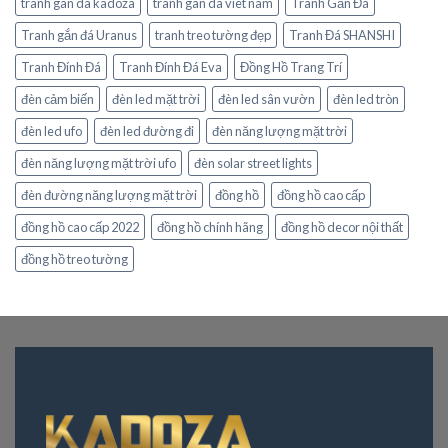
tranh gan da kadoza
tranh gan da viet nam
Tranh Gắn Đá
Tranh gắn đá Uranus
tranh treo tường đẹp
Tranh Đá SHANSHI
Tranh Đính Đá
Tranh Đính Đá Eva
Đồng Hồ Trang Trí
đèn cảm biến
đèn led mặt trời
đèn led sân vườn
đèn led tròn
đèn led ufo
đèn led đường đi
đèn năng lượng mặt trời
đèn năng lượng mặt trời ufo
đèn solar street lights
đèn đường năng lượng mặt trời
đồng hồ
đồng hồ cao cấp
đồng hồ cao cấp 2022
đồng hồ chính hãng
đồng hồ decor nội thất
đồng hồ treo tường