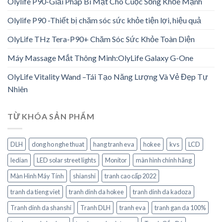
Olylife P90-Giải Pháp Bí Mật Cho Cuộc Sống Khỏe Mạnh
Olylife P90 -Thiết bị chăm sóc sức khỏe tiện lợi, hiệu quả
OlyLife THz Tera-P90+ Chăm Sóc Sức Khỏe Toàn Diện
Máy Massage Mắt Thông Minh:OlyLife Galaxy G-One
OlyLife Vitality Wand –Tái Tạo Năng Lượng Và Vẻ Đẹp Tự
Nhiên
TỪ KHÓA SẢN PHẨM
DLH
dong ho nghe thuat
hang tranh eva
hokee
kvs
LCD
ledian
LED solar street lights
Monitor
màn hình chính hãng
Màn Hình Máy Tính
shianshi
tranh cao cấp 2022
tranh da tieng viet
tranh dinh da hokee
tranh dinh da kadoza
Tranh dinh da shanshi
Tranh DLH
tranh eva
tranh gan da 100%