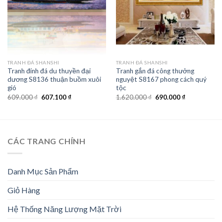
TRANH ĐÁ SHANSHI
TRANH ĐÁ SHANSHI
Tranh đính đá du thuyền đại
Tranh gắn đá công thưởng
dương S8136 thuận buồm xuôi
nguyệt S8167 phong cách quý
gió
tộc
Giá
Giá
Giá
Giá
609.000
₫
607.100
₫
1.620.000
₫
690.000
₫
gốc
hiện
gốc
hiện
là:
tại
là:
tại
609.000 ₫.
là:
1.620.000 ₫.
là:
607.100 ₫.
690.000 ₫.
CÁC TRANG CHÍNH
Danh Mục Sản Phẩm
Giỏ Hàng
Hệ Thống Năng Lượng Mặt Trời