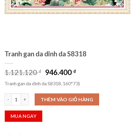
Tranh gan da dinh da S8318
Giá
Giá
1.121.120
946.400
₫
₫
gốc
hiện
Tranh gan da dinh da S8318, 160*73)
là:
tại
1.121.120 ₫.
là:
Tranh gan da dinh da S8318 số lượng
THÊM VÀO GIỎ HÀNG
946.400 ₫.
MUA NGAY