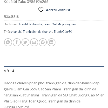
Kết Nối Zalo: 0986926266
Add to wishlist
SKU:
S8318
Danh mục:
Tranh Đá Shanshi
,
Tranh đính đá phong cảnh
Thẻ:
shianshi
,
Tranh dinh da shanshi
,
Tranh Gắn Đá
MÔ TẢ
Kadoza chuyen phan phoi tranh gan da, dinh da Shanshi dep
gia re Giam Gia 55% Cac San Pham Tranh gan da  dinh da
hang san xuat Shanshi , Tranh gan da 5D Chat Luong Cao Mien
Phi Giao Hang Toan Quoc,Tranh gan da dinh da
S8318(160*73)