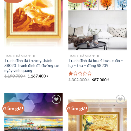
Add to
Add to
wishlist
wishlist
TRANH ĐÁ SHANSHI
TRANH ĐÁ SHANSHI
Tranh đính đá trường thành
Tranh đính đá hoa 4 bức xuân –
S8023 Tranh đính đá đường tới
hạ – thu – đông S8239
ngày vinh quang
Giá
Giá
1.190.700
₫
1.167.400
₫
gốc
hiện
Giá
Giá
1.302.000
₫
687.000
₫
Được
là:
tại
gốc
hiện
xếp
1.190.700 ₫.
là:
là:
tại
hạng
1.167.400 ₫.
1.302.000 ₫.
là:
1.00
687.000 ₫.
5
sao
Giảm giá!
Giảm giá!
Add to
Add to
wishlist
wishlist