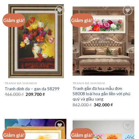
630.000 ₫.
là:
728.000 ₫.
là:
283.500 ₫.
486.200 ₫.
Giảm giá!
Giảm giá!
Add to
Add to
wishlist
wishlist
TRANH ĐÁ SHANSHI
TRANH ĐÁ SHANSHI
Tranh gắn đá hoa mẫu đơn
Tranh dinh da – gan da S8299
S8008 loài hoa gắn liền với phú
Giá
Giá
466.000
₫
209.700
₫
gốc
hiện
quý và giầu sang
là:
tại
Giá
Giá
862.000
₫
342.000
₫
466.000 ₫.
là:
gốc
hiện
209.700 ₫.
là:
tại
862.000 ₫.
là:
342.000 ₫.
Giảm giá!
Giảm giá!