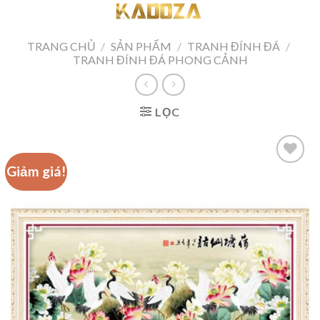
Skip
to
content
TRANG CHỦ
/
SẢN PHẨM
/
TRANH ĐÍNH ĐÁ
/
TRANH ĐÍNH ĐÁ PHONG CẢNH
LỌC
Giảm giá!
Add to
wishlist