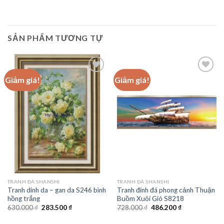
SẢN PHẨM TƯƠNG TỰ
Giảm giá!
Giảm giá!
Add to
Add to
wishlist
wishlist
TRANH ĐÁ SHANSHI
TRANH ĐÁ SHANSHI
Tranh dinh da – gan da S246 bình
Tranh đính đá phong cảnh Thuận
hồng trắng
Buồm Xuôi Gió S8218
Giá
Giá
Giá
Giá
630.000
₫
283.500
₫
728.000
₫
486.200
₫
gốc
hiện
gốc
hiện
là:
tại
là:
tại