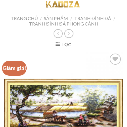
Skip
to
content
TRANG CHỦ
/
SẢN PHẨM
/
TRANH ĐÍNH ĐÁ
/
TRANH ĐÍNH ĐÁ PHONG CẢNH
LỌC
Giảm giá!
Add to
wishlist