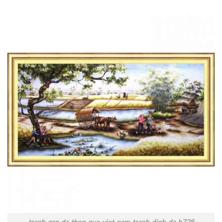
tranh-gan-da-thon-que-viet-nam-tranh-dinh-da-h728