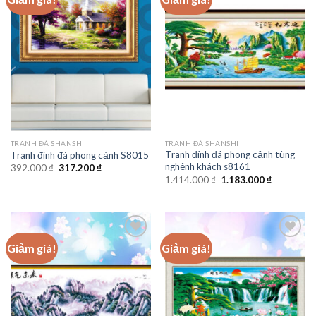
Add to
Add to
wishlist
wishlist
TRANH ĐÁ SHANSHI
TRANH ĐÁ SHANSHI
Tranh đính đá phong cảnh tùng
Tranh đính đá phong cảnh S8015
nghênh khách s8161
Giá
Giá
392.000
₫
317.200
₫
gốc
hiện
Giá
Giá
1.414.000
₫
1.183.000
₫
là:
tại
gốc
hiện
392.000 ₫.
là:
là:
tại
317.200 ₫.
1.414.000 ₫.
là:
1.183.000 
Giảm giá!
Giảm giá!
Add to
Add to
wishlist
wishlist