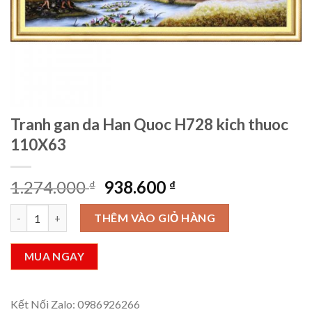
Tranh gan da Han Quoc H728 kich thuoc
110X63
Giá
Giá
1.274.000
938.600
₫
₫
gốc
hiện
Tranh gan da Han Quoc H728 kich thuoc 110X63 số lượng
là:
tại
THÊM VÀO GIỎ HÀNG
1.274.000 ₫.
là:
938.600 ₫.
MUA NGAY
Kết Nối Zalo: 0986926266