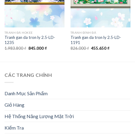
TRANH ĐÁ HOKEE
TRANH ĐÍNH ĐÁ
Tranh gan da tron ly 2.5-LD-
Tranh gan da tron ly 2.5-LD-
1235
1191
Giá
Giá
Giá
Giá
1.983.800
₫
845.000
₫
826.000
₫
455.650
₫
gốc
hiện
gốc
hiện
là:
tại
là:
tại
1.983.800 ₫.
là:
826.000 ₫.
là:
845.000 ₫.
455.650 ₫.
CÁC TRANG CHÍNH
Danh Mục Sản Phẩm
Giỏ Hàng
Hệ Thống Năng Lượng Mặt Trời
Kiểm Tra