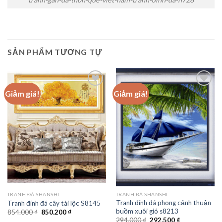
SẢN PHẨM TƯƠNG TỰ
Giảm giá!
Giảm giá!
Add to
Add to
wishlist
wishlist
TRANH ĐÁ SHANSHI
TRANH ĐÁ SHANSHI
Tranh đính đá phong cảnh thuận
Tranh đính đá cây tài lộc S8145
buồm xuôi gió s8213
Giá
Giá
854.000
₫
850.200
₫
gốc
hiện
Giá
Giá
294.000
₫
292.500
₫