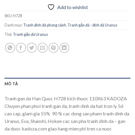
Add to wishlist
SKU:
H728
Danh mục:
Tranh đính đá phong cảnh
,
Tranh gắn đá - đính đá Uranus
Thẻ:
Tranh gắn đá Uranus
MÔ TẢ
Tranh gan da Han Quoc H728 kich thuoc 110X63 KADOZA
Chuyen phan phoi tranh gan da, tranh dinh da hat tron ly 5d
cao cap, giam gia 55%  90 % cac dong san pham tranh dinh da
Uranus, Eva, Shanshi, Hokee cac san pha tranh dinh da – gan
da duoc kadoza.com giao hang mien phi tren ca nuoc