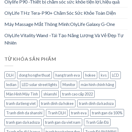
Olylife P90 -Thiết bị chăm sóc sức khỏe tiện lợi, hiệu quả
OlyLife THz Tera-P90+ Chăm Sóc Sức Khỏe Toàn Diện
Máy Massage Mắt Thông Minh:OlyLife Galaxy G-One
OlyLife Vitality Wand –Tái Tạo Năng Lượng Và Vẻ Đẹp Tự
Nhiên
TỪ KHÓA SẢN PHẨM
DLH
dong ho nghe thuat
hang tranh eva
hokee
kvs
LCD
ledian
LED solar street lights
Monitor
màn hình chính hãng
Màn Hình Máy Tính
shianshi
tranh cao cấp 2022
tranh da tieng viet
tranh dinh da hokee
tranh dinh da kadoza
Tranh dinh da shanshi
Tranh DLH
tranh eva
tranh gan da 100%
tranh gan da kadoza
tranh gan da viet nam
Tranh Gắn Đá
Tranh gắn đá Uranus
tranh treo tường đẹp
Tranh Đá SHANSHI