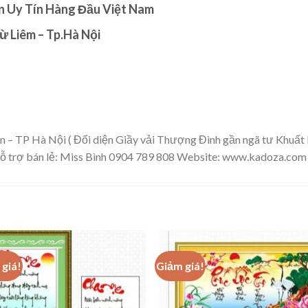
 Uy Tín Hàng Đầu Việt Nam
 Liêm – Tp.Hà Nội
n – TP Hà Nội ( Đối diện Giầy vải Thượng Đình gần ngã tư Khuất
ỗ trợ bán lẻ: Miss Bình 0904 789 808 Website: www.kadoza.com
giá!
Giảm giá!
Add to
Add
wishlist
wishl