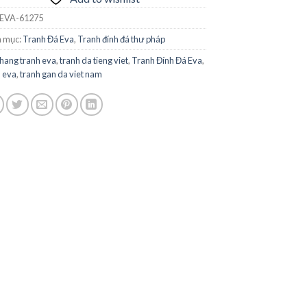
EVA-61275
 mục:
Tranh Đá Eva
,
Tranh đính đá thư pháp
hang tranh eva
,
tranh da tieng viet
,
Tranh Đính Đá Eva
,
h eva
,
tranh gan da viet nam