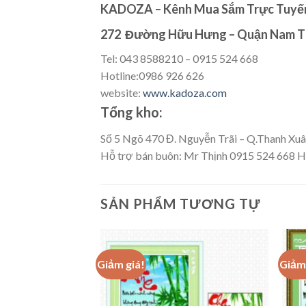
KADOZA – Kênh Mua Sắm Trực Tuyến
272 Đường Hữu Hưng – Quận Nam Từ
Tel: 043 8588210 – 0915 524 668
Hotline:0986 926 626
website:
www.kadoza.com
Tổng kho:
Số 5 Ngõ 470 Đ. Nguyễn Trãi – Q.Thanh Xuâ
Hỗ trợ bán buôn: Mr Thịnh 0915 524 668 H
SẢN PHẨM TƯƠNG TỰ
Giảm giá!
Giảm 
Add to
wishlist