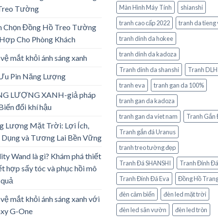
Màn Hình Máy Tính
shianshi
Treo Tường
tranh cao cấp 2022
tranh da tieng 
h Chọn Đồng Hồ Treo Tường
 Hợp Cho Phòng Khách
tranh dinh da hokee
tranh dinh da kadoza
vệ mắt khỏi ánh sáng xanh
Tranh dinh da shanshi
Tranh DLH
 Ưu Pin Năng Lượng
tranh eva
tranh gan da 100%
G LƯỢNG XANH-giả pháp
tranh gan da kadoza
Biến đổi khí hậu
tranh gan da viet nam
Tranh Gắn 
 Lượng Mặt Trời: Lợi Ích,
Tranh gắn đá Uranus
 Dụng và Tương Lai Bền Vững
tranh treo tường đẹp
lity Wand là gì? Khám phá thiết
Tranh Đá SHANSHI
Tranh Đính Đ
ết hợp sấy tóc và phục hồi mô
Tranh Đính Đá Eva
Đồng Hồ Trang
 quả
đèn cảm biến
đèn led mặt trời
vệ mắt khỏi ánh sáng xanh với
đèn led sân vườn
đèn led tròn
axy G-One