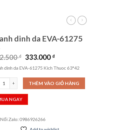
VietLinkTea
Đăng nhập
Giỏ hàng /
0
₫
anh dinh da EVA-61275
Giá
Giá
2.500
333.000
₫
₫
gốc
hiện
nh dinh da EVA-61275 Kich Thuoc 63*42
là:
tại
832.500 ₫.
là:
h dinh da EVA-61275 số lượng
THÊM VÀO GIỎ HÀNG
333.000 ₫.
MUA NGAY
 Nối Zalo: 0986926266
Add to wishlist