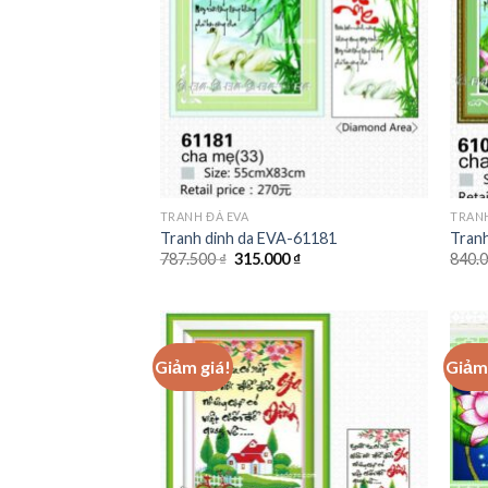
TRANH ĐÁ EVA
TRANH
Tranh dinh da EVA-61181
Tran
Giá
Giá
787.500
₫
315.000
₫
840.
gốc
hiện
là:
tại
787.500 ₫.
là:
315.000 ₫.
Giảm giá!
Giảm 
Add to
wishlist