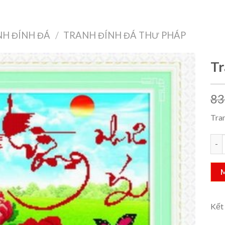
Treo Tường
Decor Nội Thất
Công Nghệ
Quà Tặng & Sức Khỏe
H ĐÍNH ĐÁ
/
TRANH ĐÍNH ĐÁ THƯ PHÁP
Tr
83
Add to
wishlist
Tra
Tran
Kết