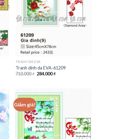
TRANH ĐÁ EVA
Tranh dinh da EVA-61209
Giá
Giá
710.000
₫
284.000
₫
gốc
hiện
là:
tại
710.000 ₫.
là:
284.000 ₫.
Giảm giá!
 to
Add to
ist
wishlist