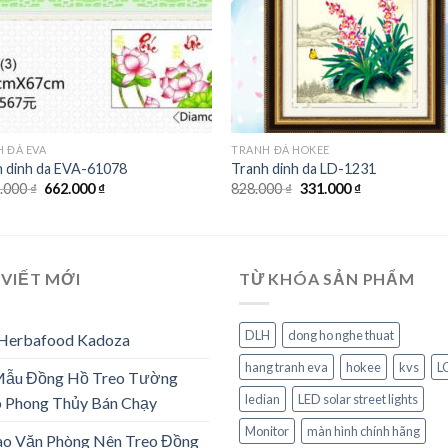
 ĐÁ EVA
TRANH ĐÁ HOKEE
h dinh da EVA-61078
Tranh dinh da LD-1231
Giá
Giá
Giá
Giá
5.000
₫
662.000
₫
828.000
₫
331.000
₫
gốc
hiện
gốc
hiện
là:
tại
là:
tại
1.655.000 ₫.
là:
828.000 ₫.
là:
662.000 ₫.
331.000 ₫.
 VIẾT MỚI
TỪ KHÓA SẢN PHẨM
DLH
dong ho nghe thuat
 Herbafood Kadoza
hang tranh eva
hokee
kvs
L
Mẫu Đồng Hồ Treo Tường
ledian
LED solar street lights
 Phong Thủy Bán Chạy
Monitor
màn hình chính hãng
ao Văn Phòng Nên Treo Đồng