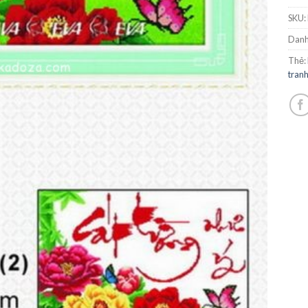
SKU:
Danh
Thẻ:
tran