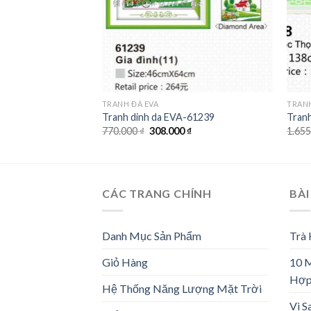
TRANH ĐÁ EVA
TRANH
Tranh dinh da EVA-61239
Tran
Giá
Giá
770.000
₫
308.000
₫
1.65
gốc
hiện
là:
tại
770.000 ₫.
là:
308.000 ₫.
CÁC TRANG CHÍNH
BÀI
Danh Mục Sản Phẩm
Trà
Giỏ Hàng
10 
Hợp
Hệ Thống Năng Lượng Mặt Trời
Vì S