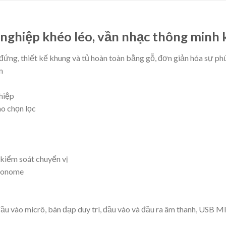
nghiệp khéo léo, vần nhạc thông minh 
ng, thiết kế khung và tủ hoàn toàn bằng gỗ, đơn giản hóa sự phức
m
hiệp
mo chọn lọc
 kiểm soát chuyển vị
tronome
ầu vào micrô, bàn đạp duy trì, đầu vào và đầu ra âm thanh, USB MI