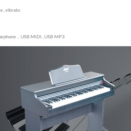
 , vibrato
t, Earphone，USB MIDI , USB MP3