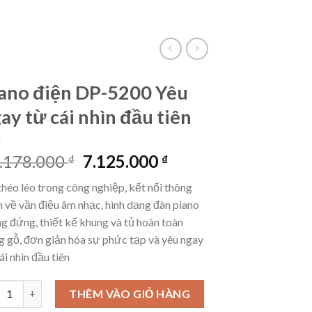
VietLinkTea
Đăng nhập
Giỏ hàng /
0
₫
ano điện DP-5200 Yêu
ay từ cái nhìn đầu tiên
Giá
Giá
.178.000
7.125.000
₫
₫
gốc
hiện
héo léo trong công nghiệp, kết nối thông
là:
tại
 về vần điệu âm nhạc, hình dạng đàn piano
10.178.000 ₫.
là:
g đứng, thiết kế khung và tủ hoàn toàn
7.125.000 ₫.
 gỗ, đơn giản hóa sự phức tạp và yêu ngay
ái nhìn đầu tiên
o điện DP-5200 Yêu ngay từ cái nhìn đầu tiên số lượng
THÊM VÀO GIỎ HÀNG