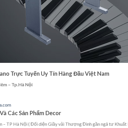
no Trực Tuyến Uy Tín Hàng Đầu Việt Nam
êm – Tp.Hà Nội
a.com
 Và Các Sản Phẩm Decor
n – TP Hà Nội ( Đối diện Giầy vải Thượng Đình gần ngã tư Khuất