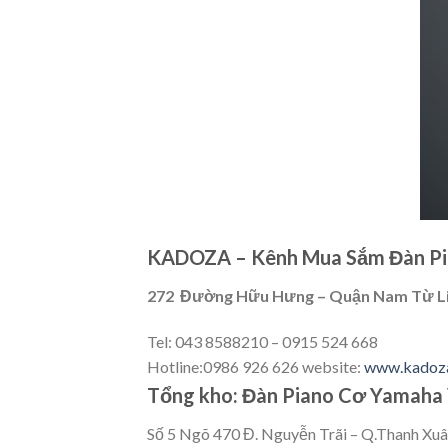
KADOZA – Kênh Mua Sắm Đàn Pia
272 Đường Hữu Hưng – Quận Nam Từ Li
Tel: 043 8588210 – 0915 524 668
Hotline:0986 926 626 website:
www.kadoz
Tổng kho: Đàn Piano Cơ Yamaha
Số 5 Ngõ 470 Đ. Nguyễn Trãi – Q.Thanh Xuâ