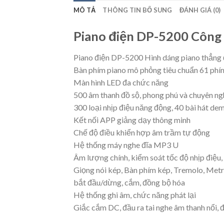
MÔ TẢ
THÔNG TIN BỔ SUNG
ĐÁNH GIÁ (0)
Piano điện DP-5200 Công 
Piano điện DP-5200 Hình dáng piano thẳng đứ
Bàn phím piano mô phỏng tiêu chuẩn 61 phí
Màn hình LED đa chức năng
500 âm thanh đồ sộ, phong phú và chuyên ng
300 loại nhịp điệu năng động, 40 bài hát de
Kết nối APP giảng dạy thông minh
Chế độ điều khiển hợp âm trầm tự động
Hệ thống máy nghe đĩa MP3 U
Âm lượng chính, kiểm soát tốc độ nhịp điệu,
Giọng nói kép, Bàn phím kép, Tremolo, Me
bắt đầu/dừng, cắm, đồng bộ hóa
Hệ thống ghi âm, chức năng phát lại
Giắc cắm DC, đầu ra tai nghe âm thanh nổi, đ