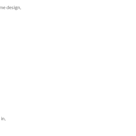
ame design,
in,