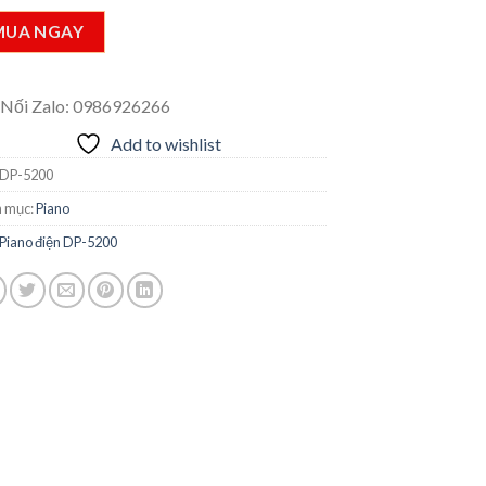
MUA NGAY
 Nối Zalo: 0986926266
Add to wishlist
DP-5200
 mục:
Piano
Piano điện DP-5200