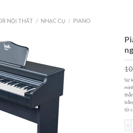
Treo Tường
Decor Nội Thất
Công Nghệ
Quà Tặng & Sức Khỏe
R NỘI THẤT
/
NHẠC CỤ
/
PIANO
Pi
ng
Add to
10
wishlist
Sự k
minh
thẳn
bằng
từ c
Pian