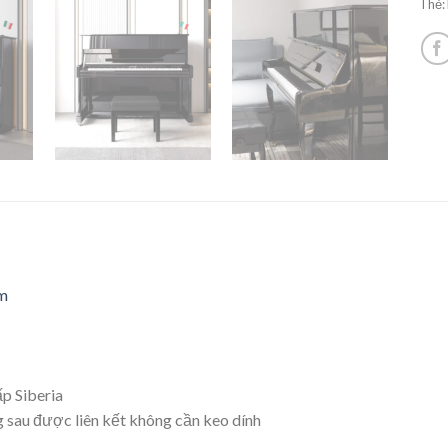
Thẻ:
ím
p Siberia
sau được liên kết không cần keo dính