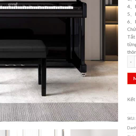
4、P
5、B
6、P
Chứ
Tắt
từn
thô
Pian
Kết
SKU:
Danh