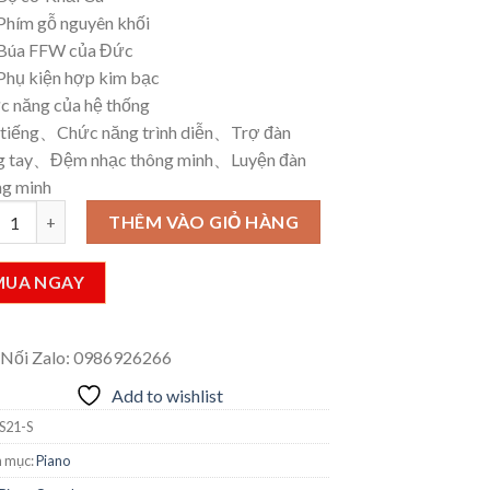
hím gỗ nguyên khối
úa FFW của Đức
hụ kiện hợp kim bạc
c năng của hệ thống
 tiếng、Chức năng trình diễn、Trợ đàn
g tay、Đệm nhạc thông minh、Luyện đàn
ng minh
o Carod - Sản phẩm S21-S số lượng
THÊM VÀO GIỎ HÀNG
MUA NGAY
 Nối Zalo: 0986926266
Add to wishlist
S21-S
 mục:
Piano