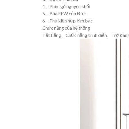
4、Phím gỗ nguyên khối
5、Búa FFW của Đức
6、Phụ kiện hợp kim bạc
Chức năng của hệ thống
Tắt tiếng、Chức năng trình diễn、Trợ đàn