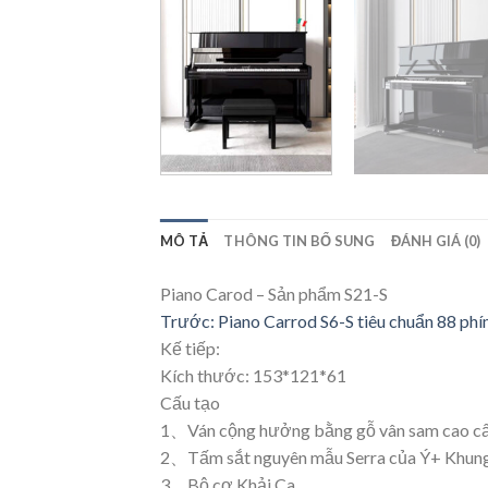
MÔ TẢ
THÔNG TIN BỔ SUNG
ĐÁNH GIÁ (0)
Piano Carod – Sản phẩm S21-S
Trước:
Piano Carrod S6-S tiêu chuẩn 88 ph
Kế tiếp:
Kích thước: 153*121*61
Cấu tạo
1、Ván cộng hưởng bằng gỗ vân sam cao cấ
2、Tấm sắt nguyên mẫu Serra của Ý+ Khung 
3、Bộ cơ Khải Ca