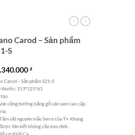
VietLinkTea
Đăng nhập
Giỏ hàng /
0
₫
ano Carod – Sản phẩm
1-S
.340.000
₫
no Carod – Sản phẩm S21-S
h thước: 153*121*61
 tạo
án cộng hưởng bằng gỗ vân sam cao cấp
ria
ấm sắt nguyên mẫu Serra của Ý+ Khung
được liên kết không cần keo dính
ộ cơ Khải Ca