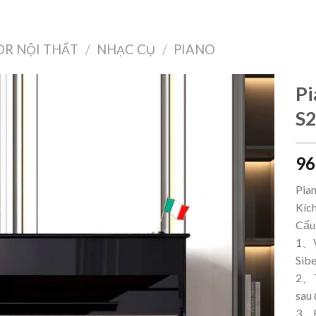
Treo Tường
Decor Nội Thất
Công Nghệ
Quà Tặng & Sức Khỏe
R NỘI THẤT
/
NHẠC CỤ
/
PIANO
Pi
S2
Add to
96
wishlist
Pia
Kíc
Cấu
1、V
Sibe
2、T
sau 
3、B