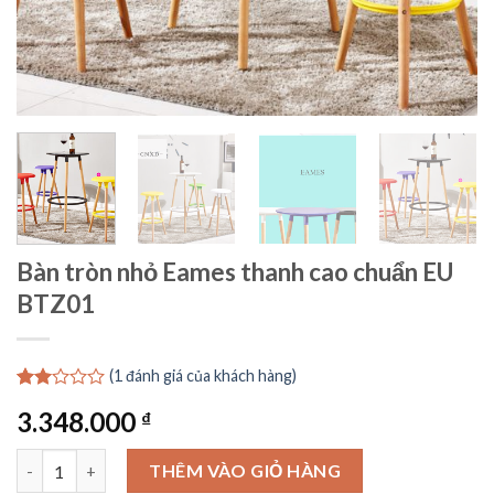
Bàn tròn nhỏ Eames thanh cao chuẩn EU
BTZ01
(
1
đánh giá của khách hàng)
2.00
1
3.348.000
₫
trên
5
dựa
Bàn tròn nhỏ Eames thanh cao chuẩn EU BTZ01 số lượng
THÊM VÀO GIỎ HÀNG
trên
đánh