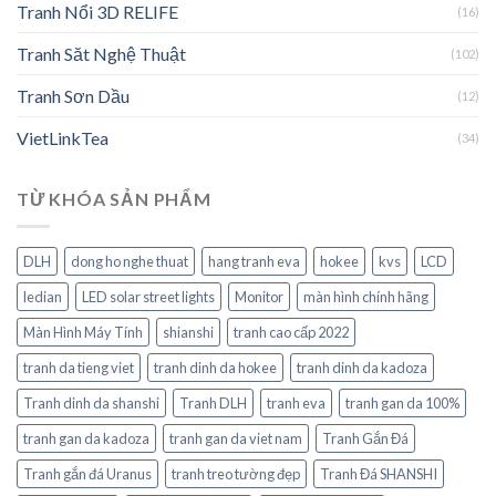
Tranh Nổi 3D RELIFE
(16)
Tranh Săt Nghệ Thuật
(102)
Tranh Sơn Dầu
(12)
VietLinkTea
(34)
TỪ KHÓA SẢN PHẨM
DLH
dong ho nghe thuat
hang tranh eva
hokee
kvs
LCD
ledian
LED solar street lights
Monitor
màn hình chính hãng
Màn Hình Máy Tính
shianshi
tranh cao cấp 2022
tranh da tieng viet
tranh dinh da hokee
tranh dinh da kadoza
Tranh dinh da shanshi
Tranh DLH
tranh eva
tranh gan da 100%
tranh gan da kadoza
tranh gan da viet nam
Tranh Gắn Đá
Tranh gắn đá Uranus
tranh treo tường đẹp
Tranh Đá SHANSHI