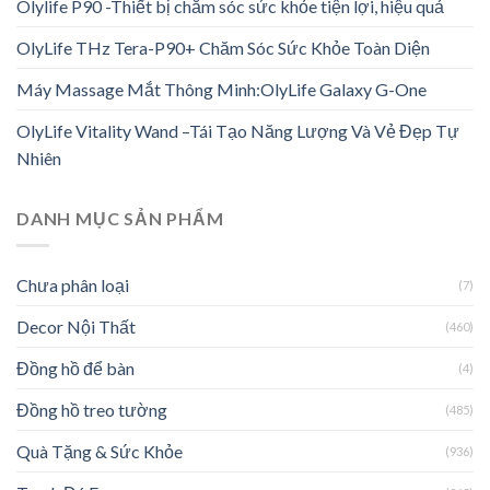
Olylife P90 -Thiết bị chăm sóc sức khỏe tiện lợi, hiệu quả
OlyLife THz Tera-P90+ Chăm Sóc Sức Khỏe Toàn Diện
Máy Massage Mắt Thông Minh:OlyLife Galaxy G-One
OlyLife Vitality Wand –Tái Tạo Năng Lượng Và Vẻ Đẹp Tự
Nhiên
DANH MỤC SẢN PHẨM
Chưa phân loại
(7)
Decor Nội Thất
(460)
Đồng hồ để bàn
(4)
Đồng hồ treo tường
(485)
Quà Tặng & Sức Khỏe
(936)