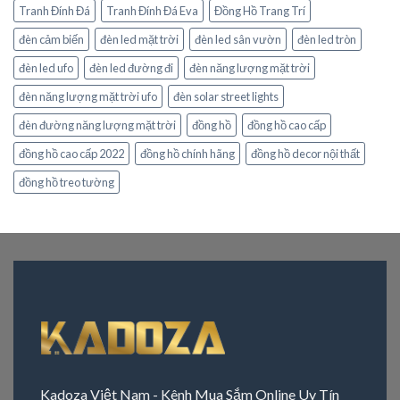
Tranh Đính Đá
Tranh Đính Đá Eva
Đồng Hồ Trang Trí
đèn cảm biến
đèn led mặt trời
đèn led sân vườn
đèn led tròn
đèn led ufo
đèn led đường đi
đèn năng lượng mặt trời
đèn năng lượng mặt trời ufo
đèn solar street lights
đèn đường năng lượng mặt trời
đồng hồ
đồng hồ cao cấp
đồng hồ cao cấp 2022
đồng hồ chính hãng
đồng hồ decor nội thất
đồng hồ treo tường
Kadoza Việt Nam - Kênh Mua Sắm Online Uy Tín