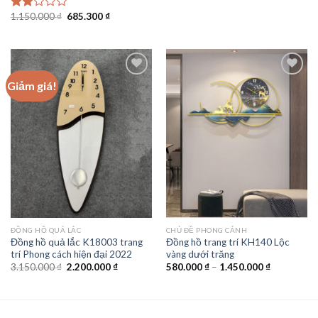
giá:
từ
Giá
Giá
1.150.000
₫
685.300
₫
Được
630.000 ₫
gốc
hiện
xếp
đến
là:
tại
1.576.000 
hạng
1.150.000 ₫.
là:
2.00
685.300 ₫.
5
sao
Giảm giá!
Add to
Add to
wishlist
wishlist
ĐỒNG HỒ QUẢ LẮC
CHỦ ĐỀ PHONG CẢNH
Đồng hồ quả lắc K18003 trang
Đồng hồ trang trí KH140 Lộc
trí Phong cách hiện đại 2022
vàng dưới trăng
Giá
Giá
Khoảng
3.150.000
₫
2.200.000
₫
580.000
₫
–
1.450.000
₫
gốc
hiện
giá:
là:
tại
từ
3.150.000 ₫.
là:
580.000 ₫
2.200.000 ₫.
đến
1.450.000 