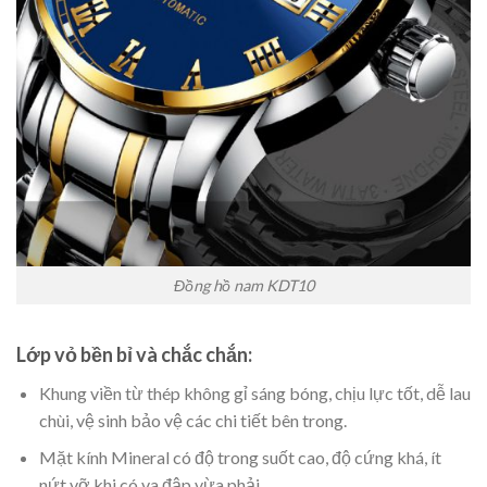
Đồng hồ nam KDT10
Lớp vỏ bền bỉ và chắc chắn:
Khung viền từ thép không gỉ sáng bóng, chịu lực tốt, dễ lau
chùi, vệ sinh bảo vệ các chi tiết bên trong.
Mặt kính Mineral có độ trong suốt cao, độ cứng khá, ít
nứt vỡ khi có va đập vừa phải.