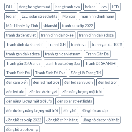
DLH
dong ho nghe thuat
hang tranh eva
hokee
kvs
LCD
ledian
LED solar street lights
Monitor
màn hình chính hãng
Màn Hình Máy Tính
shianshi
tranh cao cấp 2022
tranh da tieng viet
tranh dinh da hokee
tranh dinh da kadoza
Tranh dinh da shanshi
Tranh DLH
tranh eva
tranh gan da 100%
tranh gan da kadoza
tranh gan da viet nam
Tranh Gắn Đá
Tranh gắn đá Uranus
tranh treo tường đẹp
Tranh Đá SHANSHI
Tranh Đính Đá
Tranh Đính Đá Eva
Đồng Hồ Trang Trí
đèn cảm biến
đèn led mặt trời
đèn led sân vườn
đèn led tròn
đèn led ufo
đèn led đường đi
đèn năng lượng mặt trời
đèn năng lượng mặt trời ufo
đèn solar street lights
đèn đường năng lượng mặt trời
đồng hồ
đồng hồ cao cấp
đồng hồ cao cấp 2022
đồng hồ chính hãng
đồng hồ decor nội thất
đồng hồ treo tường