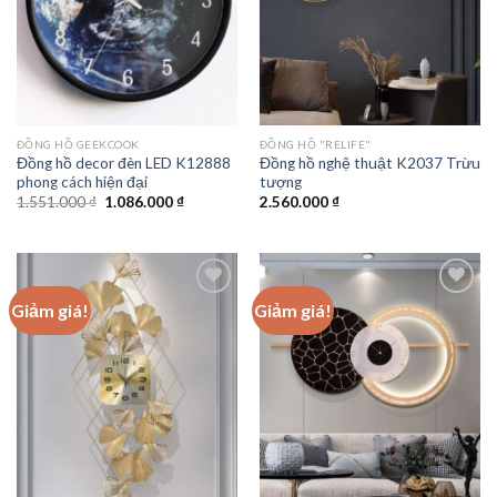
ĐỒNG HỒ GEEKCOOK
ĐỒNG HỒ "RELIFE"
Đồng hồ decor đèn LED K12888
Đồng hồ nghệ thuật K2037 Trừu
phong cách hiện đại
tượng
Giá
Giá
1.551.000
₫
1.086.000
₫
2.560.000
₫
gốc
hiện
là:
tại
1.551.000 ₫.
là:
1.086.000 ₫.
Giảm giá!
Giảm giá!
Add to
Add to
wishlist
wishlist