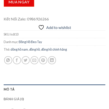
770.000 ₫.
MUA NGAY
Kết Nối Zalo: 0986926266
Add to wishlist
SKU:
kdt10
Danh mục:
Đồng Hồ Đeo Tay
Thẻ:
dồng hồ nam
,
đồng hồ
,
đồng hồ chính hãng
MÔ TẢ
ĐÁNH GIÁ (0)