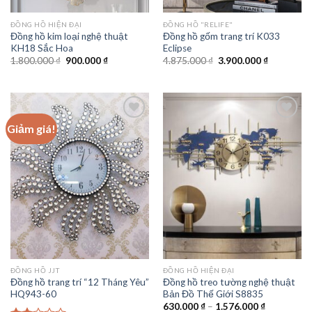
ĐỒNG HỒ HIỆN ĐẠI
ĐỒNG HỒ "RELIFE"
Đồng hồ kim loại nghệ thuật
Đồng hồ gốm trang trí K033
KH18 Sắc Hoa
Eclipse
Giá
Giá
Giá
Giá
1.800.000
₫
900.000
₫
4.875.000
₫
3.900.000
₫
gốc
hiện
gốc
hiện
là:
tại
là:
tại
1.800.000 ₫.
là:
4.875.000 ₫.
là:
900.000 ₫.
3.900.000 
Giảm giá!
Add to
Add to
wishlist
wishlist
ĐỒNG HỒ JJT
ĐỒNG HỒ HIỆN ĐẠI
Đồng hồ trang trí “12 Tháng Yêu”
Đồng hồ treo tường nghệ thuật
HQ943-60
Bản Đồ Thế Giới S8835
Khoảng
630.000
₫
–
1.576.000
₫