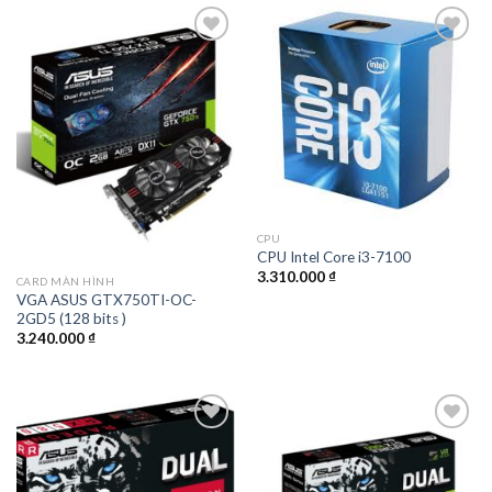
Add to
Add to
wishlist
wishlist
CPU
CPU Intel Core i3-7100
3.310.000
₫
CARD MÀN HÌNH
VGA ASUS GTX750TI-OC-
2GD5 (128 bits )
3.240.000
₫
Add to
Add to