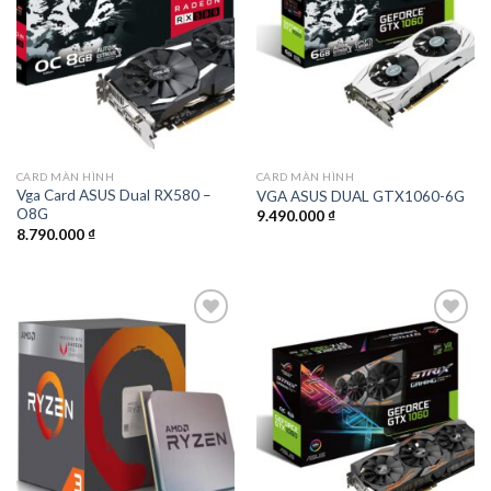
wishlist
wishlist
CARD MÀN HÌNH
CARD MÀN HÌNH
Vga Card ASUS Dual RX580 –
VGA ASUS DUAL GTX1060-6G
O8G
9.490.000
₫
8.790.000
₫
Add to
Add to
wishlist
wishlist