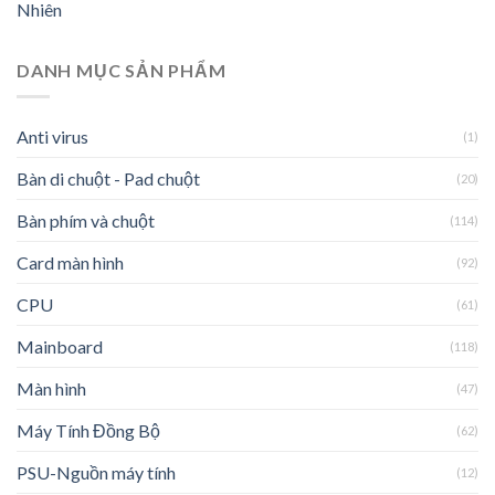
Nhiên
DANH MỤC SẢN PHẨM
Anti virus
(1)
Bàn di chuột - Pad chuột
(20)
Bàn phím và chuột
(114)
Card màn hình
(92)
CPU
(61)
Mainboard
(118)
Màn hình
(47)
Máy Tính Đồng Bộ
(62)
PSU-Nguồn máy tính
(12)