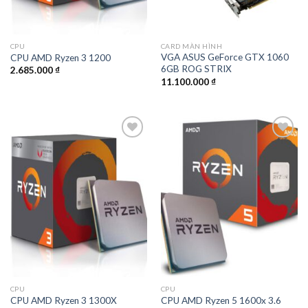
CPU
CARD MÀN HÌNH
VGA ASUS GeForce GTX 1060
CPU AMD Ryzen 3 1200
6GB ROG STRIX
2.685.000
₫
11.100.000
₫
Add to
Add to
wishlist
wishlist
CPU
CPU
CPU AMD Ryzen 5 1600x 3.6
CPU AMD Ryzen 3 1300X