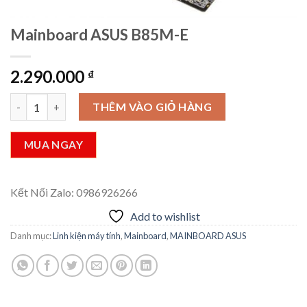
Mainboard ASUS B85M-E
2.290.000
₫
Mainboard ASUS B85M-E số lượng
THÊM VÀO GIỎ HÀNG
MUA NGAY
Kết Nối Zalo: 0986926266
Add to wishlist
Danh mục:
Linh kiện máy tính
,
Mainboard
,
MAINBOARD ASUS