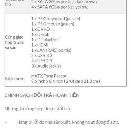
2 x SATA 3Gb/s port(s), dark brown
trữ
4 x SATA 6Gb/s port(s), yellow,
1 x PS/2 keyboard (purple)
1 x PS/2 mouse (green)
1 x DVI-D
1 x D-Sub
Cổng giao
1 x DisplayPort
tiếp trước
1 x HDMI
và sau
1 x LAN (RJ45) port(s)
2 x USB 3.0
4 x USB 2.0
3 x Audio jack(s)
mATX Form Factor
Kích thước
9.6 inch x 8.4 inch ( 24.4 cm x 21.3 cm )
CHÍNH SÁCH ĐỔI TRẢ HOÀN TIỀN
Những trường hợp được đổi trả:
– Hàng bị lỗi do nhà sản xuất, không hoạt động được.