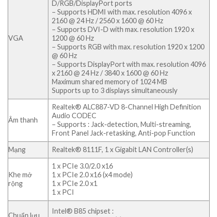
D/RGB/DisplayPort ports
– Supports HDMI with max. resolution 4096 x
2160 @ 24 Hz / 2560 x 1600 @ 60 Hz
– Supports DVI-D with max. resolution 1920 x
VGA
1200 @ 60 Hz
– Supports RGB with max. resolution 1920 x 1200
@ 60 Hz
– Supports DisplayPort with max. resolution 4096
x 2160 @ 24 Hz / 3840 x 1600 @ 60 Hz
Maximum shared memory of 1024 MB
Supports up to 3 displays simultaneously
Realtek® ALC887-VD 8-Channel High Definition
Audio CODEC
Âm thanh
– Supports : Jack-detection, Multi-streaming,
Front Panel Jack-retasking, Anti-pop Function
Mạng
Realtek® 8111F, 1 x Gigabit LAN Controller(s)
1 x PCIe 3.0/2.0 x16
Khe mở
1 x PCIe 2.0 x16 (x4 mode)
rộng
1 x PCIe 2.0 x1
1 x PCI
Intel® B85 chipset :
Chuẩn lưu