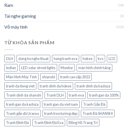
Ram
(14)
Tai nghe gaming
(3)
Vỏ máy tính
(112)
TỪ KHÓA SẢN PHẨM
DLH
dong ho nghe thuat
hang tranh eva
hokee
kvs
LCD
ledian
LED solar street lights
Monitor
màn hình chính hãng
Màn Hình Máy Tính
shianshi
tranh cao cấp 2022
tranh da tieng viet
tranh dinh da hokee
tranh dinh da kadoza
Tranh dinh da shanshi
Tranh DLH
tranh eva
tranh gan da 100%
tranh gan da kadoza
tranh gan da viet nam
Tranh Gắn Đá
Tranh gắn đá Uranus
tranh treo tường đẹp
Tranh Đá SHANSHI
Tranh Đính Đá
Tranh Đính Đá Eva
Đồng Hồ Trang Trí