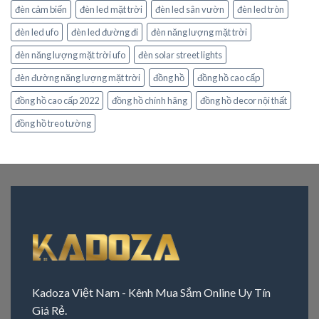
đèn cảm biến
đèn led mặt trời
đèn led sân vườn
đèn led tròn
đèn led ufo
đèn led đường đi
đèn năng lượng mặt trời
đèn năng lượng mặt trời ufo
đèn solar street lights
đèn đường năng lượng mặt trời
đồng hồ
đồng hồ cao cấp
đồng hồ cao cấp 2022
đồng hồ chính hãng
đồng hồ decor nội thất
đồng hồ treo tường
Kadoza Việt Nam - Kênh Mua Sắm Online Uy Tín
Giá Rẻ.