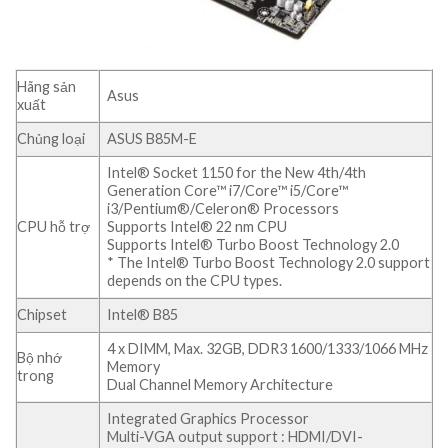
Hãng sản
Asus
xuất
Chủng loại
ASUS B85M-E
Intel® Socket 1150 for the New 4th/4th
Generation Core™ i7/Core™ i5/Core™
i3/Pentium®/Celeron® Processors
CPU hỗ trợ
Supports Intel® 22 nm CPU
Supports Intel® Turbo Boost Technology 2.0
* The Intel® Turbo Boost Technology 2.0 support
depends on the CPU types.
Chipset
Intel® B85
4 x DIMM, Max. 32GB, DDR3 1600/1333/1066 MHz
Bộ nhớ
Memory
trong
Dual Channel Memory Architecture
Integrated Graphics Processor
Multi-VGA output support : HDMI/DVI-