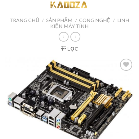
Skip
to
content
TRANG CHỦ
/
SẢN PHẨM
/
CÔNG NGHỆ
/
LINH
KIỆN MÁY TÍNH
LỌC
Add to
wishlist