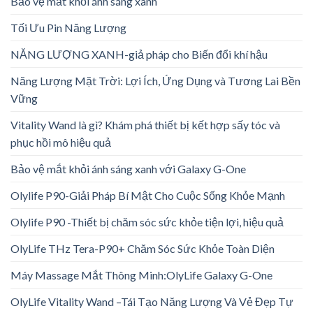
Bảo vệ mắt khỏi ánh sáng xanh
Tối Ưu Pin Năng Lượng
NĂNG LƯỢNG XANH-giả pháp cho Biến đổi khí hậu
Năng Lượng Mặt Trời: Lợi Ích, Ứng Dụng và Tương Lai Bền
Vững
Vitality Wand là gì? Khám phá thiết bị kết hợp sấy tóc và
phục hồi mô hiệu quả
Bảo vệ mắt khỏi ánh sáng xanh với Galaxy G-One
Olylife P90-Giải Pháp Bí Mật Cho Cuộc Sống Khỏe Mạnh
Olylife P90 -Thiết bị chăm sóc sức khỏe tiện lợi, hiệu quả
OlyLife THz Tera-P90+ Chăm Sóc Sức Khỏe Toàn Diện
Máy Massage Mắt Thông Minh:OlyLife Galaxy G-One
OlyLife Vitality Wand –Tái Tạo Năng Lượng Và Vẻ Đẹp Tự