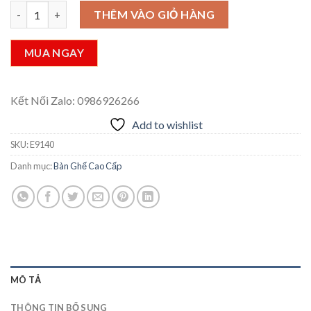
đánh
Ghế bar cafe, khách sạn bản thanh cao hiện đại E9140 số lượng
là:
tại
THÊM VÀO GIỎ HÀNG
giá
1.070.160 ₫.
là:
855.540 ₫.
MUA NGAY
Kết Nối Zalo: 0986926266
Add to wishlist
SKU:
E9140
Danh mục:
Bàn Ghế Cao Cấp
MÔ TẢ
THÔNG TIN BỔ SUNG