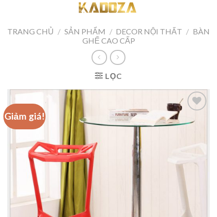
Skip
to
content
TRANG CHỦ
/
SẢN PHẨM
/
DECOR NỘI THẤT
/
BÀN
GHẾ CAO CẤP
LỌC
Giảm giá!
Add to
wishlist