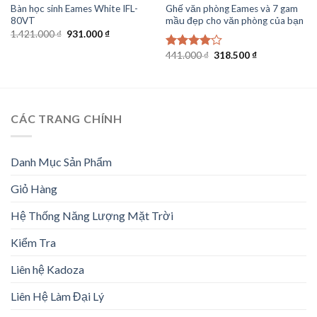
Bàn học sinh Eames White IFL-
Ghế văn phòng Eames và 7 gam
80VT
mầu đẹp cho văn phòng của bạn
Giá
Giá
1.421.000
₫
931.000
₫
gốc
hiện
là:
tại
Giá
Giá
441.000
₫
318.500
₫
Được
1.421.000 ₫.
là:
gốc
hiện
xếp hạng
931.000 ₫.
là:
tại
4.00
5
441.000 ₫.
là:
sao
318.500 ₫.
CÁC TRANG CHÍNH
Danh Mục Sản Phẩm
Giỏ Hàng
Hệ Thống Năng Lượng Mặt Trời
Kiểm Tra
Liên hệ Kadoza
Liên Hệ Làm Đại Lý