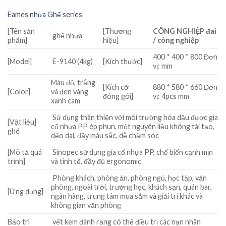
Eames nhựa Ghế series
[Tên sản
[Thương
CÔNG NGHIỆP đai
ghế nhựa
phẩm]
hiệu]
/ công nghiệp
400 * 400 * 800 Đơn
[Model]
E-9140 (4kg)
[Kích thước]
vị: mm
Màu đỏ, trắng
[Kích cỡ
880 * 580 * 660 Đơn
[Color]
và đen vàng
đóng gói]
vị: 4pcs mm
xanh cam
Sử dụng thân thiện với môi trường hóa dầu được gia
[Vật liệu]
cố nhựa PP ép phun, một nguyên liệu không tái tạo,
ghế
dẻo dai, đầy màu sắc, dễ chăm sóc
[Mô tả quá
Sinopec sử dụng gia cố nhựa PP, chế biến cạnh mịn
trình]
và tinh tế, đầy đủ ergonomic
Phòng khách, phòng ăn, phòng ngủ, học tập, văn
phòng, ngoài trời, trường học, khách sạn, quán bar,
[Ứng dụng]
ngân hàng, trung tâm mua sắm và giải trí khác và
không gian văn phòng
Bảo trì
vết kem đánh răng có thể điều trị các nạn nhân