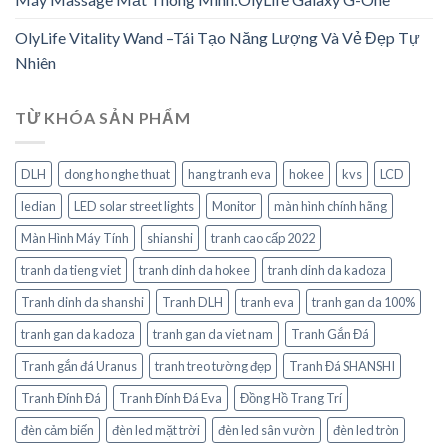
OlyLife Vitality Wand –Tái Tạo Năng Lượng Và Vẻ Đẹp Tự
Nhiên
TỪ KHÓA SẢN PHẨM
DLH
dong ho nghe thuat
hang tranh eva
hokee
kvs
LCD
ledian
LED solar street lights
Monitor
màn hình chính hãng
Màn Hình Máy Tính
shianshi
tranh cao cấp 2022
tranh da tieng viet
tranh dinh da hokee
tranh dinh da kadoza
Tranh dinh da shanshi
Tranh DLH
tranh eva
tranh gan da 100%
tranh gan da kadoza
tranh gan da viet nam
Tranh Gắn Đá
Tranh gắn đá Uranus
tranh treo tường đẹp
Tranh Đá SHANSHI
Tranh Đính Đá
Tranh Đính Đá Eva
Đồng Hồ Trang Trí
đèn cảm biến
đèn led mặt trời
đèn led sân vườn
đèn led tròn