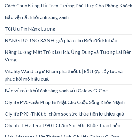
Cách Chọn Đồng Hồ Treo Tường Phù Hợp Cho Phòng Khách
Bảo vệ mắt khỏi ánh sáng xanh
Tối Ưu Pin Năng Lượng
NĂNG LƯỢNG XANH-giả pháp cho Biến đổi khí hậu
Năng Lượng Mặt Trời: Lợi Ích, Ứng Dụng và Tương Lai Bền
Vững
Vitality Wand là gì? Khám phá thiết bị kết hợp sấy tóc và
phục hồi mô hiệu quả
Bảo vệ mắt khỏi ánh sáng xanh với Galaxy G-One
Olylife P90-Giải Pháp Bí Mật Cho Cuộc Sống Khỏe Mạnh
Olylife P90 -Thiết bị chăm sóc sức khỏe tiện lợi, hiệu quả
OlyLife THz Tera-P90+ Chăm Sóc Sức Khỏe Toàn Diện
Máy Massage Mắt Thông Minh:OlyLife Galaxy G-One