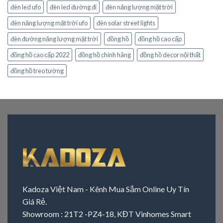
đèn led ufo
đèn led đường đi
đèn năng lượng mặt trời
đèn năng lượng mặt trời ufo
đèn solar street lights
đèn đường năng lượng mặt trời
đồng hồ
đồng hồ cao cấp
đồng hồ cao cấp 2022
đồng hồ chính hãng
đồng hồ decor nội thất
đồng hồ treo tường
Kadoza Việt Nam - Kênh Mua Sắm Online Uy Tín
Giá Rẻ.
Showroom : 21T2 -PZ4-18, KĐT Vinhomes Smart