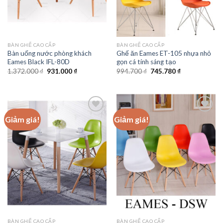
BÀN GHẾ CAO CẤP
BÀN GHẾ CAO CẤP
Bàn uống nước phòng khách
Ghế ăn Eames ET-105 nhựa nhỏ
Eames Black IFL-80D
gọn cá tính sáng tạo
Giá
Giá
Giá
Giá
1.372.000
₫
931.000
₫
994.700
₫
745.780
₫
gốc
hiện
gốc
hiện
là:
tại
là:
tại
1.372.000 ₫.
là:
994.700 ₫.
là:
931.000 ₫.
745.780 ₫.
Giảm giá!
Giảm giá!
Add to
Add to
wishlist
wishlist
BÀN GHẾ CAO CẤP
BÀN GHẾ CAO CẤP