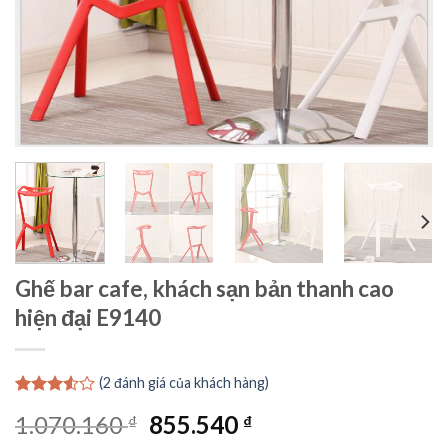
Ghế bar cafe, khách sạn bản thanh cao
hiện đại E9140
(
2
đánh giá của khách hàng)
3.50
2
Giá
Giá
1.070.160
855.540
₫
₫
trên 5
dựa trên
gốc
hiện