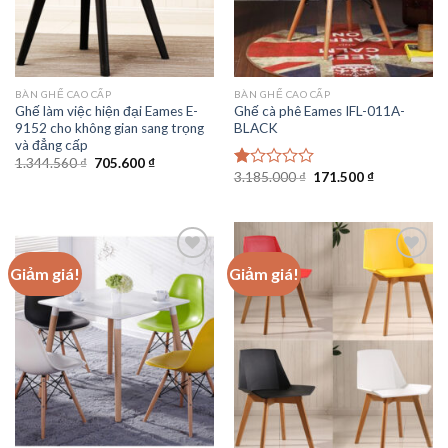
BÀN GHẾ CAO CẤP
BÀN GHẾ CAO CẤP
Ghế làm việc hiện đại Eames E-
Ghế cà phê Eames IFL-011A-
9152 cho không gian sang trọng
BLACK
và đẳng cấp
Giá
Giá
1.344.560
₫
705.600
₫
gốc
hiện
Giá
Giá
3.185.000
₫
171.500
₫
Được
là:
tại
gốc
hiện
xếp
1.344.560 ₫.
là:
là:
tại
hạng
705.600 ₫.
3.185.000 ₫.
là:
1.00
171.500 ₫.
5
sao
Giảm giá!
Giảm giá!
Add to
Add to
wishlist
wishlist