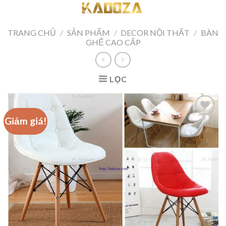
Skip
to
content
TRANG CHỦ
/
SẢN PHẨM
/
DECOR NỘI THẤT
/
BÀN
GHẾ CAO CẤP
LỌC
Giảm giá!
Add to
wishlist