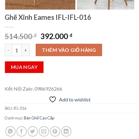
Ghế Xinh Eames IFL-IFL-016
Giá
Giá
514.500
392.000
₫
₫
gốc
hiện
Ghế Xinh Eames IFL-IFL-016 số lượng
là:
tại
THÊM VÀO GIỎ HÀNG
514.500 ₫.
là:
392.000 ₫.
MUA NGAY
Kết Nối Zalo: 0986926266
Add to wishlist
SKU:
IFL-016
Danh mục:
Bàn Ghế Cao Cấp