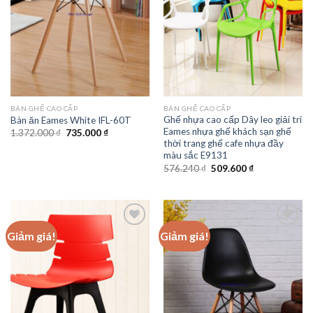
BÀN GHẾ CAO CẤP
BÀN GHẾ CAO CẤP
Ghế nhựa cao cấp Dây leo giải trí
Bàn ăn Eames White IFL-60T
Eames nhựa ghế khách sạn ghế
Giá
Giá
1.372.000
₫
735.000
₫
gốc
hiện
thời trang ghế cafe nhựa đầy
là:
tại
màu sắc E9131
1.372.000 ₫.
là:
Giá
Giá
576.240
₫
509.600
₫
735.000 ₫.
gốc
hiện
là:
tại
576.240 ₫.
là:
509.600 ₫.
Giảm giá!
Giảm giá!
Add to
Add to
wishlist
wishlist