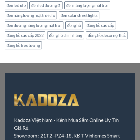
đèn led ufo
đèn led đường đi
đèn năng lượng mặt trời
đèn năng lượng mặt trời ufo
đèn solar street lights
đèn đường năng lượng mặt trời
đồng hồ
đồng hồ cao cấp
đồng hồ cao cấp 2022
đồng hồ chính hãng
đồng hồ decor nội thất
đồng hồ treo tường
Kadoza Việt Nam - Kênh Mua Sắm Online Uy Tín
Giá Rẻ.
Showroom : 21T2 -PZ4-18, KĐT Vinhomes Smart