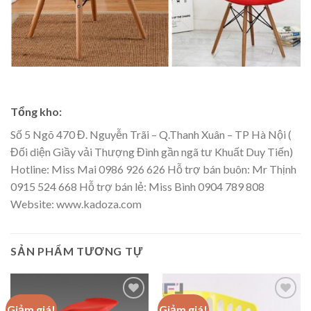
Tổng kho:
Số 5 Ngõ 470 Đ. Nguyễn Trãi – Q.Thanh Xuân – TP Hà Nội (
Đối diện Giầy vải Thượng Đình gần ngã tư Khuất Duy Tiến)
Hotline: Miss Mai 0986 926 626 Hỗ trợ bán buôn: Mr Thịnh
0915 524 668 Hỗ trợ bán lẻ: Miss Bình 0904 789 808
Website: www.kadoza.com
SẢN PHẨM TƯƠNG TỰ
Giảm giá!
Giảm giá!