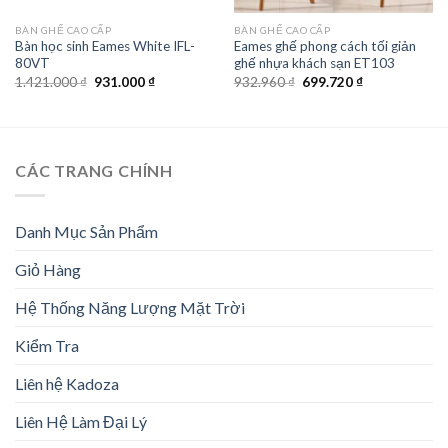
BÀN GHẾ CAO CẤP
BÀN GHẾ CAO CẤP
Bàn học sinh Eames White IFL-
Eames ghế phong cách tối giản
80VT
ghế nhựa khách sạn ET103
Giá
Giá
Giá
Giá
1.421.000
₫
931.000
₫
932.960
₫
699.720
₫
gốc
hiện
gốc
hiện
là:
tại
là:
tại
1.421.000 ₫.
là:
932.960 ₫.
là:
931.000 ₫.
699.720 ₫.
CÁC TRANG CHÍNH
Danh Mục Sản Phẩm
Giỏ Hàng
Hệ Thống Năng Lượng Mặt Trời
Kiểm Tra
Liên hệ Kadoza
Liên Hệ Làm Đại Lý