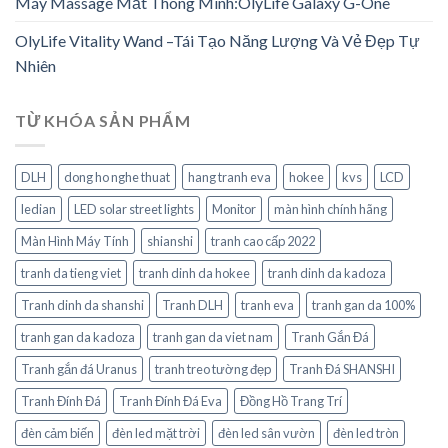
Máy Massage Mắt Thông Minh:OlyLife Galaxy G-One
OlyLife Vitality Wand –Tái Tạo Năng Lượng Và Vẻ Đẹp Tự
Nhiên
TỪ KHÓA SẢN PHẨM
DLH
dong ho nghe thuat
hang tranh eva
hokee
kvs
LCD
ledian
LED solar street lights
Monitor
màn hình chính hãng
Màn Hình Máy Tính
shianshi
tranh cao cấp 2022
tranh da tieng viet
tranh dinh da hokee
tranh dinh da kadoza
Tranh dinh da shanshi
Tranh DLH
tranh eva
tranh gan da 100%
tranh gan da kadoza
tranh gan da viet nam
Tranh Gắn Đá
Tranh gắn đá Uranus
tranh treo tường đẹp
Tranh Đá SHANSHI
Tranh Đính Đá
Tranh Đính Đá Eva
Đồng Hồ Trang Trí
đèn cảm biến
đèn led mặt trời
đèn led sân vườn
đèn led tròn