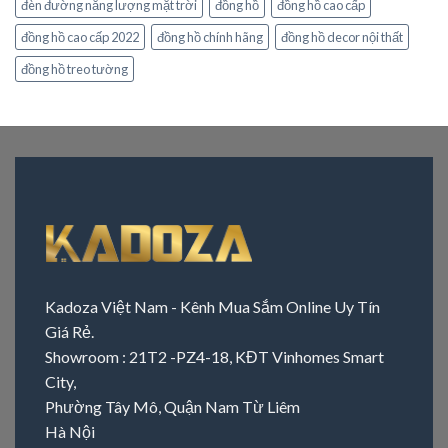
đèn đường năng lượng mặt trời
đồng hồ
đồng hồ cao cấp
đồng hồ cao cấp 2022
đồng hồ chính hãng
đồng hồ decor nội thất
đồng hồ treo tường
Kadoza Việt Nam - Kênh Mua Sắm Online Uy Tín
Giá Rẻ.
Showroom : 21T2 -PZ4-18, KĐT Vinhomes Smart
City,
Phường Tây Mô, Quận Nam Từ Liêm
Hà Nội