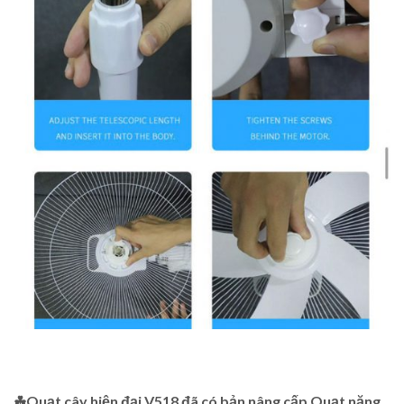
☘Quạt cây hiện đại V518 đã có bản nâng cấp Quạt năng