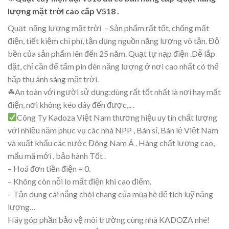
lượng mặt trời cao cấp V518 .
Quạt năng lượng mặt trời – Sản phẩm rất tốt, chống mất
điện, tiết kiệm chi phí, tận dụng nguồn năng lượng vô tận. Độ
bền của sản phẩm lên đến 25 năm. Quạt tự nạp điện .Dễ lắp
đặt, chỉ cần để tấm pin đèn năng lượng ở nơi cao nhất có thể
hấp thụ ánh sáng mặt trời.
☘An toàn với người sử dụng:dùng rất tốt nhất là nơi hay mất
điện, nơi không kéo dây đến được,.. .
Công Ty Kadoza Việt Nam thương hiệu uy tín chất lượng
với nhiều năm phục vụ các nhà NPP , Bán sỉ, Bán lẻ Việt Nam
và xuất khẩu các nước Đông Nam Á . Hàng chất lượng cao,
mẩu mã mới , bảo hành Tốt .
– Hoá đơn tiền điện = 0.
– Không còn nỗi lo mất điện khi cao điểm.
– Tận dụng cái nắng chói chang của mùa hè để tích luỹ năng
lượng…
Hãy góp phần bảo vệ môi trường cùng nhà KADOZA nhé!