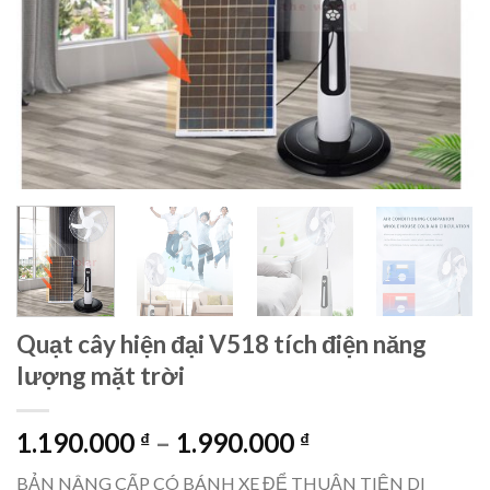
Quạt cây hiện đại V518 tích điện năng
lượng mặt trời
Khoảng
1.190.000
–
1.990.000
₫
₫
giá:
BẢN NÂNG CẤP CÓ BÁNH XE ĐỂ THUẬN TIỆN DI