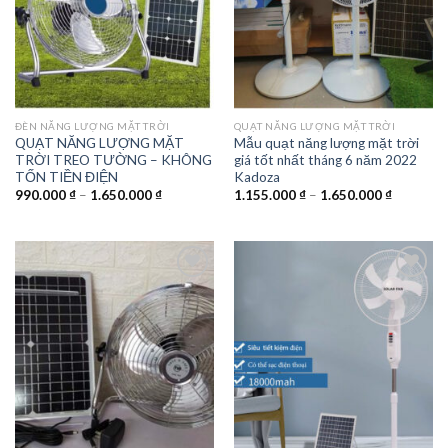
ĐÈN NĂNG LƯỢNG MẶT TRỜI
QUẠT NĂNG LƯỢNG MẶT TRỜI
QUẠT NĂNG LƯỢNG MẶT
Mẫu quạt năng lượng mặt trời
TRỜI TREO TƯỜNG – KHÔNG
giá tốt nhất tháng 6 năm 2022
TỐN TIỀN ĐIỆN
Kadoza
Khoảng
Khoảng
990.000
₫
–
1.650.000
₫
1.155.000
₫
–
1.650.000
₫
giá:
giá:
từ
từ
990.000 ₫
1.155.00
đến
đến
1.650.000 ₫
1.650.00
Add to
Add to
wishlist
wishlist