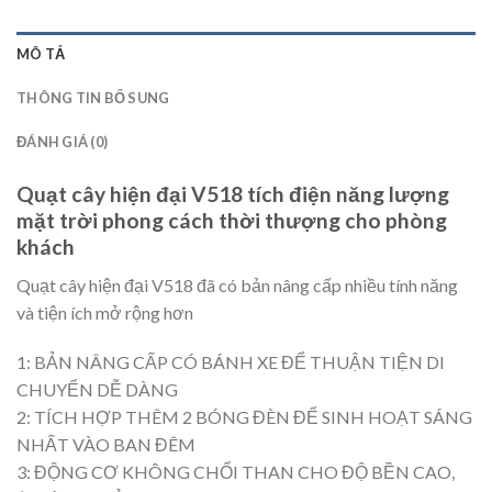
MÔ TẢ
THÔNG TIN BỔ SUNG
ĐÁNH GIÁ (0)
Quạt cây hiện đại V518 tích điện năng lượng
mặt trời phong cách thời thượng cho phòng
khách
Quạt cây hiện đại V518 đã có bản nâng cấp nhiều tính năng
và tiện ích mở rộng hơn
1: BẢN NÂNG CẤP CÓ BÁNH XE ĐỂ THUẬN TIỆN DI
CHUYỂN DỄ DÀNG
2: TÍCH HỢP THÊM 2 BÓNG ĐÈN ĐỂ SINH HOẠT SÁNG
NHẤT VÀO BAN ĐÊM
3: ĐỘNG CƠ KHÔNG CHỔI THAN CHO ĐỘ BỀN CAO,