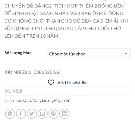
từ
CHUYỂN DỄ DÀNG2: TÍCH HỢP THÊM 2 BÓNG ĐÈN
1.190.000 ₫
ĐỂ SINH HOẠT SÁNG NHẤT VÀO BAN ĐÊM3: ĐỘNG
đến
CƠ KHÔNG CHỔI THAN CHO ĐỘ BỀN CAO, ÊM ÁI KHI
1.990.000 ₫
SỬ DỤNG4: PIN LITHIUM CAO CẤP CHO TUỔI THỌ
LÊN ĐẾN TRÊN 10 NĂM
Số Lượng Mua
Kết Nối Zalo: 0986926266
Add to wishlist
SKU:
V518
Danh mục:
Quạt Năng Lượng Mặt Trời