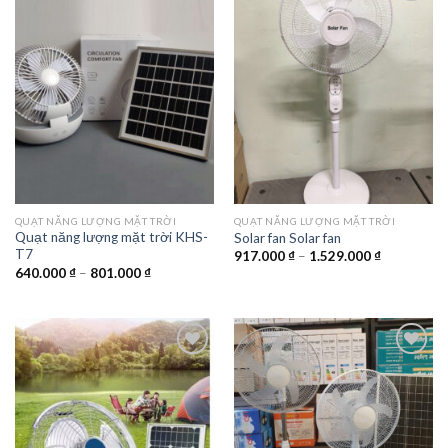
Add to
Add to
wishlist
wishlist
QUẠT NĂNG LƯỢNG MẶT TRỜI
QUẠT NĂNG LƯỢNG MẶT TRỜI
Quạt năng lượng mặt trời KHS-
Solar fan Solar fan
T7
Khoảng
917.000
₫
–
1.529.000
₫
giá:
Khoảng
640.000
₫
–
801.000
₫
từ
giá:
917.000 ₫
từ
đến
640.000 ₫
1.529.000 
đến
801.000 ₫
Add to
Add to
wishlist
wishlist