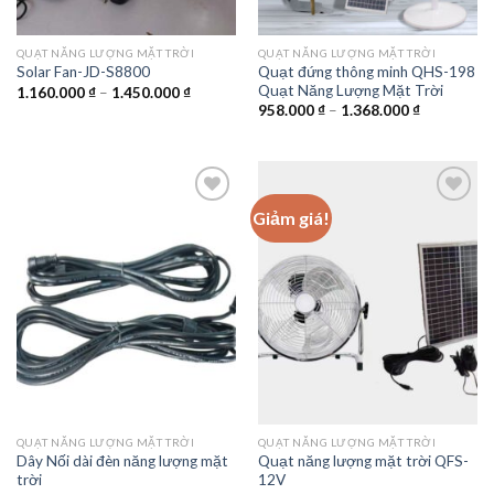
QUẠT NĂNG LƯỢNG MẶT TRỜI
QUẠT NĂNG LƯỢNG MẶT TRỜI
Quạt đứng thông minh QHS-198
Solar Fan-JD-S8800
Quạt Năng Lượng Mặt Trời
Khoảng
1.160.000
₫
–
1.450.000
₫
giá:
Khoảng
958.000
₫
–
1.368.000
₫
từ
giá:
1.160.000 ₫
từ
đến
958.000 ₫
1.450.000 ₫
đến
1.368.000 
Giảm giá!
Add to
Add to
wishlist
wishlist
QUẠT NĂNG LƯỢNG MẶT TRỜI
QUẠT NĂNG LƯỢNG MẶT TRỜI
Dây Nối dài đèn năng lượng mặt
Quạt năng lượng mặt trời QFS-
trời
12V