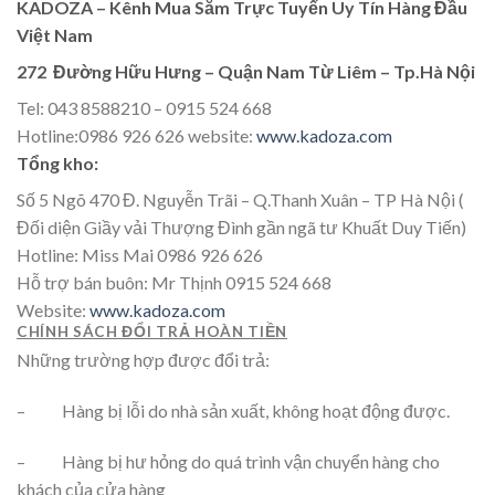
KADOZA – Kênh Mua Sắm Trực Tuyến Uy Tín Hàng Đầu
Việt Nam
272 Đường Hữu Hưng – Quận Nam Từ Liêm – Tp.Hà Nội
Tel: 043 8588210 – 0915 524 668
Hotline:0986 926 626 website:
www.kadoza.com
Tổng kho:
Số 5 Ngõ 470 Đ. Nguyễn Trãi – Q.Thanh Xuân – TP Hà Nội (
Đối diện Giầy vải Thượng Đình gần ngã tư Khuất Duy Tiến)
Hotline: Miss Mai 0986 926 626
Hỗ trợ bán buôn: Mr Thịnh 0915 524 668
Website:
www.kadoza.com
CHÍNH SÁCH ĐỔI TRẢ HOÀN TIỀN
Những trường hợp được đổi trả:
– Hàng bị lỗi do nhà sản xuất, không hoạt động được.
– Hàng bị hư hỏng do quá trình vận chuyển hàng cho
khách của cửa hàng