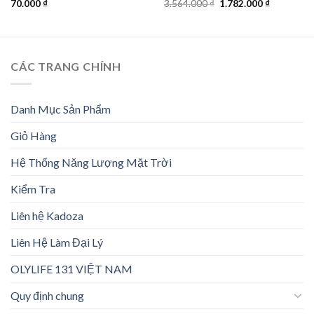
Giá
Giá
70.000
₫
3.564.000
₫
1.782.000
₫
gốc
hiện
là:
tại
3.564.000 ₫.
là:
1.782.000 
CÁC TRANG CHÍNH
Danh Mục Sản Phẩm
Giỏ Hàng
Hệ Thống Năng Lượng Mặt Trời
Kiểm Tra
Liên hệ Kadoza
Liên Hệ Làm Đại Lý
OLYLIFE 131 VIỆT NAM
Quy định chung