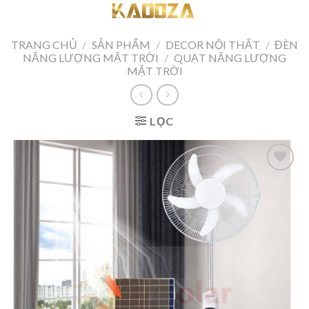
Skip
to
content
TRANG CHỦ
/
SẢN PHẨM
/
DECOR NỘI THẤT
/
ĐÈN
NĂNG LƯỢNG MẶT TRỜI
/
QUẠT NĂNG LƯỢNG
MẶT TRỜI
LỌC
Add to
wishlist