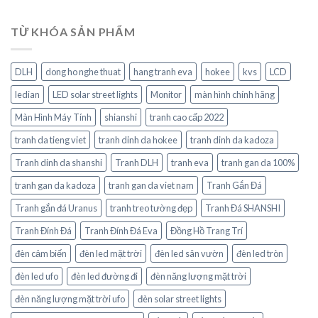
TỪ KHÓA SẢN PHẨM
DLH
dong ho nghe thuat
hang tranh eva
hokee
kvs
LCD
ledian
LED solar street lights
Monitor
màn hình chính hãng
Màn Hình Máy Tính
shianshi
tranh cao cấp 2022
tranh da tieng viet
tranh dinh da hokee
tranh dinh da kadoza
Tranh dinh da shanshi
Tranh DLH
tranh eva
tranh gan da 100%
tranh gan da kadoza
tranh gan da viet nam
Tranh Gắn Đá
Tranh gắn đá Uranus
tranh treo tường đẹp
Tranh Đá SHANSHI
Tranh Đính Đá
Tranh Đính Đá Eva
Đồng Hồ Trang Trí
đèn cảm biến
đèn led mặt trời
đèn led sân vườn
đèn led tròn
đèn led ufo
đèn led đường đi
đèn năng lượng mặt trời
đèn năng lượng mặt trời ufo
đèn solar street lights