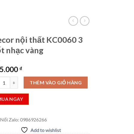
VietLinkTea
Đăng nhập
Giỏ hàng /
0
₫
cor nội thất KC0060 3
t nhạc vàng
5.000
₫
r nội thất KC0060 3 nốt nhạc vàng số lượng
THÊM VÀO GIỎ HÀNG
MUA NGAY
 Nối Zalo: 0986926266
Add to wishlist