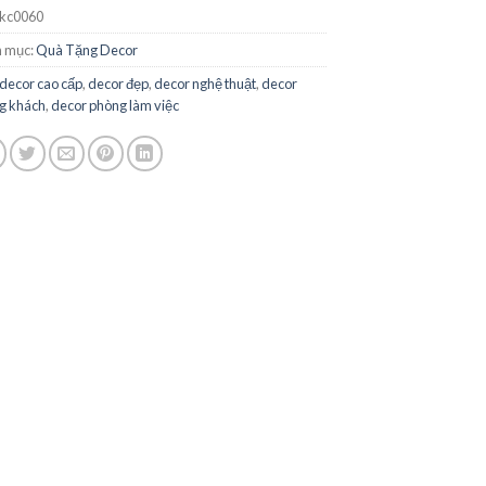
kc0060
 mục:
Quà Tặng Decor
decor cao cấp
,
decor đẹp
,
decor nghệ thuật
,
decor
g khách
,
decor phòng làm việc