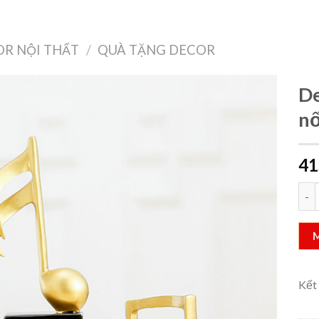
Treo Tường
Decor Nội Thất
Công Nghệ
Quà Tặng & Sức Khỏe
R NỘI THẤT
/
QUÀ TẶNG DECOR
De
nố
Add to
41
wishlist
Deco
Kết