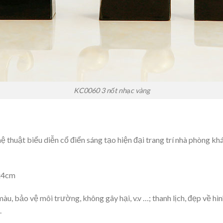
KC0060 3 nốt nhạc vàng
ệ thuật biểu diễn cổ điển sáng tạo hiện đại trang trí nhà phòng khá
x4cm
u, bảo vệ môi trường, không gây hại, v.v …; thanh lịch, đẹp về hình
.