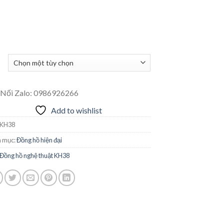
 Nối Zalo: 0986926266
Add to wishlist
KH38
 mục:
Đồng hồ hiện đại
Đồng hồ nghệ thuật KH38