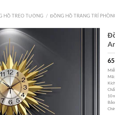
Treo Tường
Decor Nội Thất
Công Nghệ
Quà Tặng & Sức Khỏe
G HỒ TREO TƯỜNG
/
ĐỒNG HỒ TRANG TRÍ PHÒN
Đồ
An
Add to
65
wishlist
Miễ
Mã:
Kíc
Chất
10 
Bảo
Chí