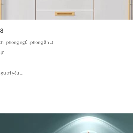
38
 , phòng ngủ , phòng ăn ..)
hự
 người yêu …