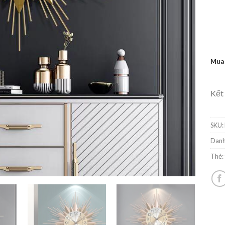
Mua
Kết
SKU:
Danh
Thẻ: