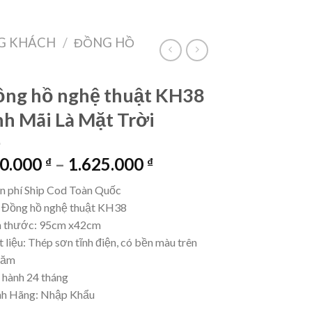
VietLinkTea
Đăng nhập
Giỏ hàng /
0
₫
G KHÁCH
/
ĐỒNG HỒ
ng hồ nghệ thuật KH38
h Mãi Là Mặt Trời
Khoảng
0.000
–
1.625.000
₫
₫
giá:
n phí Ship Cod Toàn Quốc
từ
 Đồng hồ nghệ thuật KH38
650.000 ₫
h thước: 95cm x42cm
đến
 liệu: Thép sơn tĩnh điện, có bền màu trên
1.625.000 ₫
năm
 hành 24 tháng
nh Hãng: Nhập Khẩu