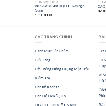
CHĂM SÓC SỨC KHỎE
CHĂM
Viên đặt se khít BQCELL Revirgin
CAO 
Gung
820.
1.550.000
₫
CÁC TRANG CHÍNH
BÀI
Danh Mục Sản Phẩm
Trà
Giỏ Hàng
10 
Hợp
Hệ Thống Năng Lượng Mặt Trời
Vì S
Kiểm Tra
Hồ 
Liên hệ Kadoza
Các
Phù
Liên Hệ Làm Đại Lý
Bảo 
OLYLIFE 131 VIỆT NAM