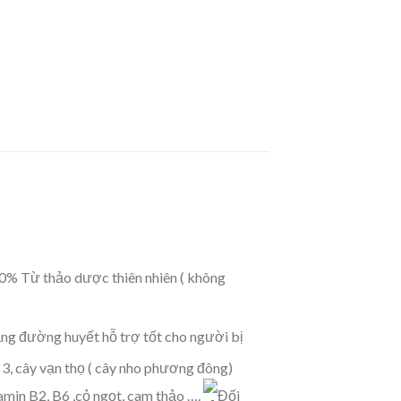
00% Từ thảo dược thiên nhiên ( không
ằng đường huyết hỗ trợ tốt cho người bị
+ 3, cây vạn thọ ( cây nho phương đông)
tamin B2, B6 ,cỏ ngọt, cam thảo ….
Đối