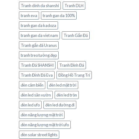
Tranh dinh da shanshi
Tranh DLH
tranh eva
tranh gan da 100%
tranh gan da kadoza
tranh gan da viet nam
Tranh Gắn Đá
Tranh gắn đá Uranus
tranh treo tường đẹp
Tranh Đá SHANSHI
Tranh Đính Đá
Tranh Đính Đá Eva
Đồng Hồ Trang Trí
đèn cảm biến
đèn led mặt trời
đèn led sân vườn
đèn led tròn
đèn led ufo
đèn led đường đi
đèn năng lượng mặt trời
đèn năng lượng mặt trời ufo
đèn solar street lights