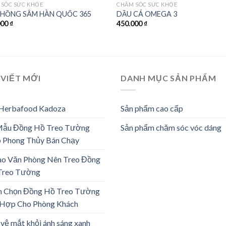
 SÓC SỨC KHỎE
CHĂM SÓC SỨC KHỎE
HỒNG SÂM HÀN QUỐC 365
DẦU CÁ OMEGA 3
000
₫
450.000
₫
 VIẾT MỚI
DANH MỤC SẢN PHẨM
 Herbafood Kadoza
Sản phẩm cao cấp
Mẫu Đồng Hồ Treo Tường
Sản phẩm chăm sóc vóc dáng
 Phong Thủy Bán Chạy
ao Văn Phòng Nên Treo Đồng
Treo Tường
h Chọn Đồng Hồ Treo Tường
 Hợp Cho Phòng Khách
vệ mắt khỏi ánh sáng xanh