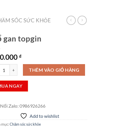
VietLinkTea
Đăng nhập
Giỏ hàng /
0
₫
HĂM SÓC SỨC KHỎE
 gan topgin
0.000
₫
an topgin số lượng
THÊM VÀO GIỎ HÀNG
MUA NGAY
 Nối Zalo: 0986926266
Add to wishlist
 mục:
Chăm sóc sức khỏe