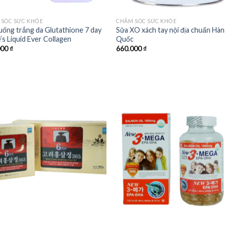
 SÓC SỨC KHỎE
CHĂM SÓC SỨC KHỎE
uống trắng da Glutathione 7 day
Sữa XO xách tay nội địa chuẩn Hàn
’s Liquid Ever Collagen
Quốc
000
₫
660.000
₫
Add to
Add
wishlist
wishl