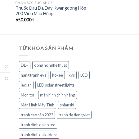
CHĂM SÓC SỨC KHỎE
Thuốc Đau Dạ Dày Kwangdong Hộp
200 Viên Màu Hồng
650.000
₫
TỪ KHÓA SẢN PHẨM
DLH
dong ho nghe thuat
(22)
hang tranh eva
hokee
kvs
LCD
(15)
ledian
LED solar street lights
Monitor
màn hình chính hãng
Màn Hình Máy Tính
shianshi
tranh cao cấp 2022
tranh da tieng viet
tranh dinh da hokee
tranh dinh da kadoza