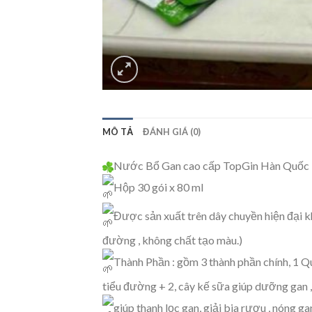
MÔ TẢ
ĐÁNH GIÁ (0)
Nước Bổ Gan cao cấp TopGin Hàn Quốc
Hộp 30 gói x 80 ml
Được sản xuất trên dây chuyền hiện đại k
đường , không chất tạo màu.)
Thành Phần : gồm 3 thành phần chính, 1 Q
tiểu đường + 2, cây kế sữa giúp dưỡng gan , 
giúp thanh lọc gan, giải bia rượu , nóng g