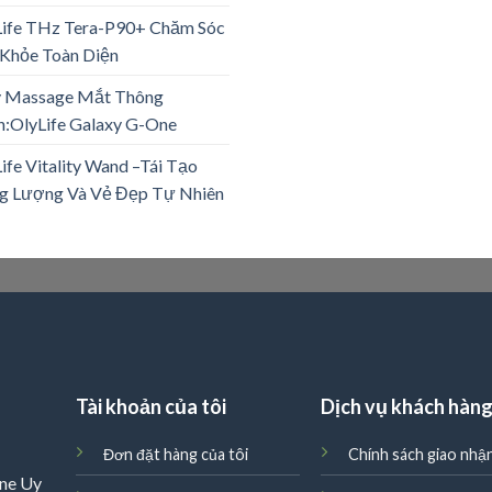
Life THz Tera-P90+ Chăm Sóc
Khỏe Toàn Diện
 Massage Mắt Thông
:OlyLife Galaxy G-One
ife Vitality Wand –Tái Tạo
g Lượng Và Vẻ Đẹp Tự Nhiên
Tài khoản của tôi
Dịch vụ khách hàn
Đơn đặt hàng của tôi
Chính sách giao nhậ
ne Uy