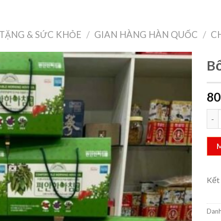
Treo Tường
Decor Nội Thất
Công Nghệ
Quà Tặng & Sức Khỏe
TẶNG & SỨC KHỎE
/
GIAN HÀNG HÀN QUỐC
/
C
Bổ
80
Add to
wishlist
Bổ g
Kết
Danh