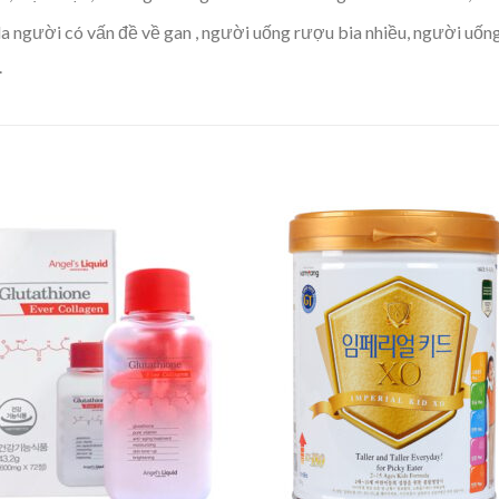
 người có vấn đề về gan , người uống rượu bia nhiều, người uống th
.
Add to
Add
wishlist
wishl