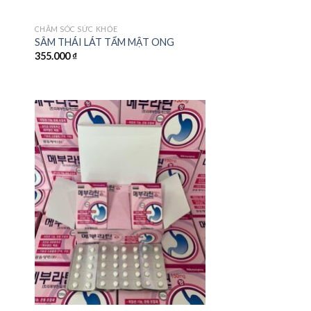
CHĂM SÓC SỨC KHỎE
SÂM THÁI LÁT TẨM MẬT ONG
355.000
₫
 to
Add to
ist
wishlist