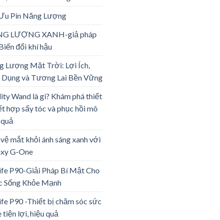
 Ưu Pin Năng Lượng
G LƯỢNG XANH-giả pháp
Biến đổi khí hậu
 Lượng Mặt Trời: Lợi Ích,
 Dụng và Tương Lai Bền Vững
lity Wand là gì? Khám phá thiết
ết hợp sấy tóc và phục hồi mô
 quả
vệ mắt khỏi ánh sáng xanh với
axy G-One
ife P90-Giải Pháp Bí Mật Cho
c Sống Khỏe Mạnh
ife P90 -Thiết bị chăm sóc sức
 tiện lợi, hiệu quả