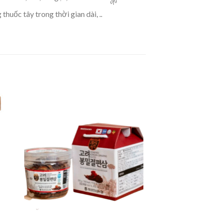
uốc tây trong thời gian dài, ..
 to
Add to
ist
wishlist