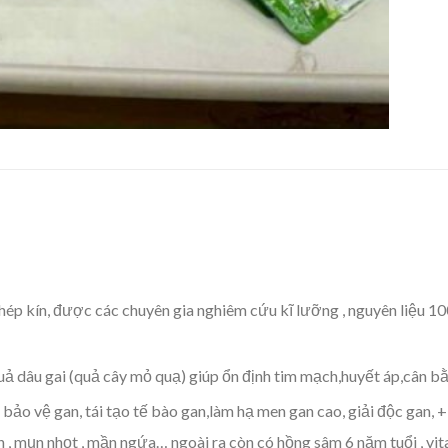
hép kín, được các chuyên gia nghiêm cứu kĩ lưỡng , nguyên liệu 1
uả dâu gai (quả cây mỏ quạ) giúp ổn định tim mạch,huyết áp,cân b
bảo vệ gan, tái tạo tế bào gan,làm hạ men gan cao, giải độc gan, 
an , mụn nhọt , mần ngứa… ngoài ra còn có hồng sâm 6 năm tuổi , vi