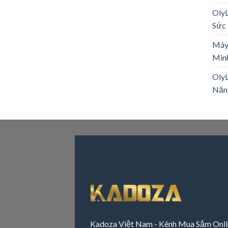
Oly
Sức 
Máy
Minh
OlyL
Năn
Kadoza Việt Nam - Kênh Mua Sắm Onli