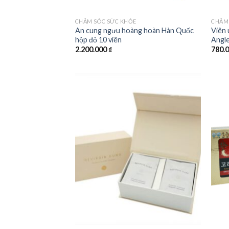
CHĂM SÓC SỨC KHỎE
CHĂM
An cung ngưu hoàng hoàn Hàn Quốc
Viên 
hộp đỏ 10 viên
Angle
2.200.000
₫
780.
Add to
wishlist