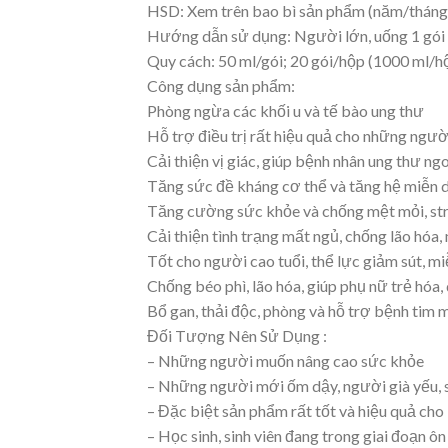
HSD: Xem trên bao bì sản phẩm (năm/tháng
Hướng dẫn sử dụng: Người lớn, uống 1 gói (
Quy cách: 50 ml/gói; 20 gói/hộp (1000 ml/hộ
Công dụng sản phẩm:
Phòng ngừa các khối u và tế bào ung thư
Hỗ trợ điều trị rất hiệu quả cho những ngườ
Cải thiện vị giác, giúp bệnh nhân ung thư n
Tăng sức đề kháng cơ thể và tăng hệ miễn d
Tăng cường sức khỏe và chống mệt mỏi, stre
Cải thiện tình trạng mất ngủ, chống lão hóa,
Tốt cho người cao tuổi, thể lực giảm sút, mi
Chống béo phì, lão hóa, giúp phụ nữ trẻ hóa
Bổ gan, thải độc, phòng và hỗ trợ bệnh tim m
Đối Tượng Nên Sử Dụng :
– Những người muốn nâng cao sức khỏe
– Những người mới ốm dậy, người già yếu, 
– Đặc biệt sản phẩm rất tốt và hiệu quả cho 
– Học sinh, sinh viên đang trong giai đoạn ôn 