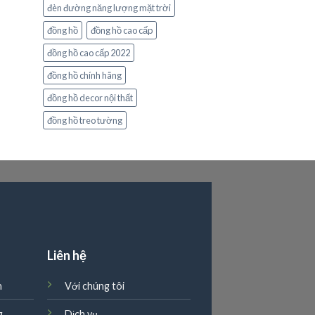
đèn đường năng lượng mặt trời
đồng hồ
đồng hồ cao cấp
đồng hồ cao cấp 2022
đồng hồ chính hãng
đồng hồ decor nội thất
đồng hồ treo tường
g
Liên hệ
n
Với chúng tôi
g
Dịch vụ