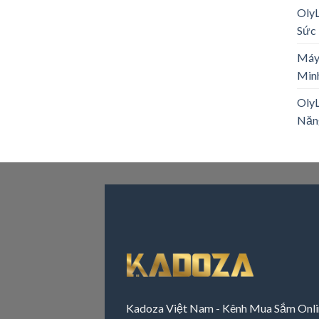
Oly
Sức 
Máy
Minh
OlyL
Năn
Kadoza Việt Nam - Kênh Mua Sắm Onli