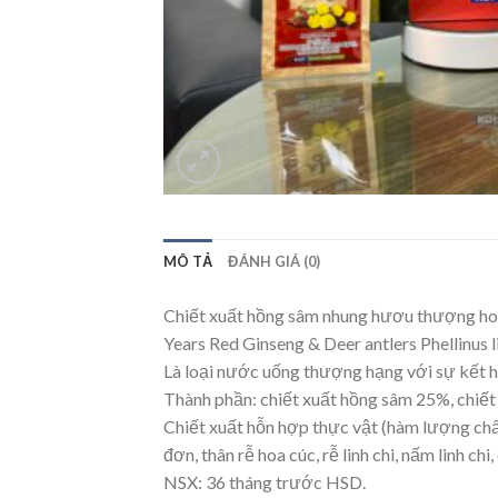
MÔ TẢ
ĐÁNH GIÁ (0)
Chiết xuất hồng sâm nhung hươu thượng h
Years Red Ginseng & Deer antlers Phellinus 
Là loại nước uống thượng hạng với sự kết h
Thành phần: chiết xuất hồng sâm 25%, chiế
Chiết xuất hỗn hợp thực vật (hàm lượng chất r
đơn, thân rễ hoa cúc, rễ linh chi, nấm linh chi
NSX: 36 tháng trước HSD.