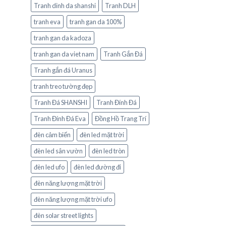
Tranh dinh da shanshi
Tranh DLH
tranh eva
tranh gan da 100%
tranh gan da kadoza
tranh gan da viet nam
Tranh Gắn Đá
Tranh gắn đá Uranus
tranh treo tường đẹp
Tranh Đá SHANSHI
Tranh Đính Đá
Tranh Đính Đá Eva
Đồng Hồ Trang Trí
đèn cảm biến
đèn led mặt trời
đèn led sân vườn
đèn led tròn
đèn led ufo
đèn led đường đi
đèn năng lượng mặt trời
đèn năng lượng mặt trời ufo
đèn solar street lights