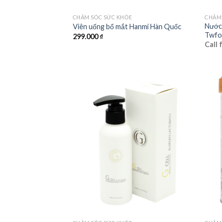
CHĂM SÓC SỨC KHỎE
CHĂM
Nước
Viên uống bổ mắt Hanmi Hàn Quốc
Twfo
299.000
₫
Call 
Add to
wishlist