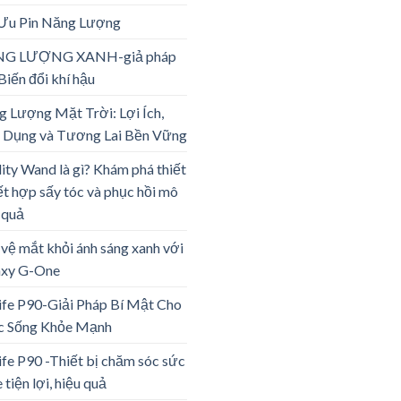
 Ưu Pin Năng Lượng
G LƯỢNG XANH-giả pháp
Biến đổi khí hậu
 Lượng Mặt Trời: Lợi Ích,
 Dụng và Tương Lai Bền Vững
lity Wand là gì? Khám phá thiết
ết hợp sấy tóc và phục hồi mô
 quả
vệ mắt khỏi ánh sáng xanh với
axy G-One
ife P90-Giải Pháp Bí Mật Cho
c Sống Khỏe Mạnh
ife P90 -Thiết bị chăm sóc sức
 tiện lợi, hiệu quả