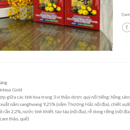
Danh
oàng
linteus Gold
ợp giữa các tinh hoa trong 3 vị thảo dược quý nổi tiếng: hồng s
t xuất nấm sanghwang 9,25% (nấm Thượng Hải: nội địa), chiết xu
ắn 2,2%, nước tinh khiết, táo tàu (nội địa), rễ dong riềng (nội địa)
, cam thảo, quế)