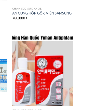
CHĂM SÓC SỨC KHỎE
AN CUNG HỘP GỖ 6 VIÊN SAMSUNG
780.000
₫
 to
Add to
ist
wishlist