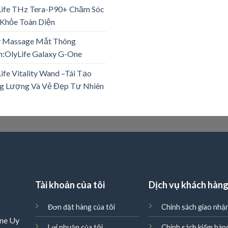
Life THz Tera-P90+ Chăm Sóc
Khỏe Toàn Diện
 Massage Mắt Thông
:OlyLife Galaxy G-One
ife Vitality Wand –Tái Tạo
g Lượng Và Vẻ Đẹp Tự Nhiên
Tài khoản của tôi
Dịch vụ khách hàn
Đơn đặt hàng của tôi
Chính sách giao nhậ
ne Uy
Lợi nhuận của tôi
Chính sách kiểm hàn