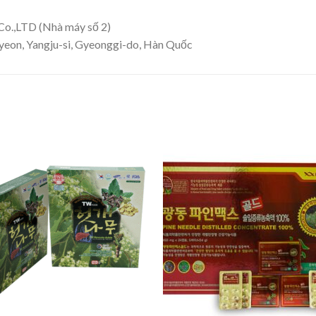
 Co.,LTD (Nhà máy số 2)
myeon, Yangju-si, Gyeonggi-do, Hàn Quốc
Add to
Add
wishlist
wishl