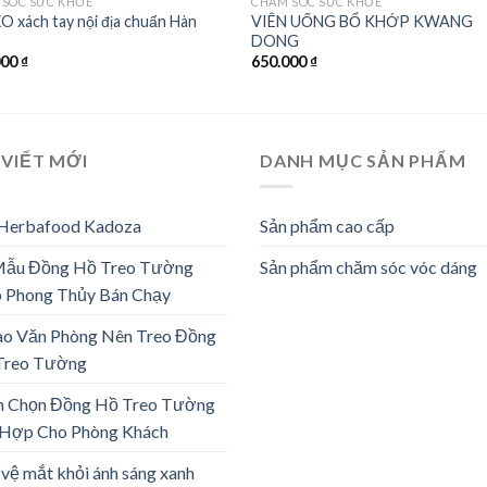
 SÓC SỨC KHỎE
CHĂM SÓC SỨC KHỎE
O xách tay nội địa chuẩn Hàn
VIÊN UỐNG BỔ KHỚP KWANG
c
DONG
000
₫
650.000
₫
 VIẾT MỚI
DANH MỤC SẢN PHẨM
 Herbafood Kadoza
Sản phẩm cao cấp
Mẫu Đồng Hồ Treo Tường
Sản phẩm chăm sóc vóc dáng
 Phong Thủy Bán Chạy
ao Văn Phòng Nên Treo Đồng
Treo Tường
h Chọn Đồng Hồ Treo Tường
 Hợp Cho Phòng Khách
vệ mắt khỏi ánh sáng xanh