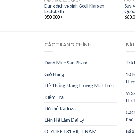
CHĂM SÓC SỨC KHỎE
CHĂM
Dung dịch vệ sinh Gcell Klargen
Sữa X
Lactobath
Quố
350.000
₫
660.
CÁC TRANG CHÍNH
BÀI
Danh Mục Sản Phẩm
Trà
Giỏ Hàng
10 
Hợp
Hệ Thống Năng Lượng Mặt Trời
Vì S
Kiểm Tra
Hồ 
Liên hệ Kadoza
Các
Phù
Liên Hệ Làm Đại Lý
Bảo 
OLYLIFE 131 VIỆT NAM