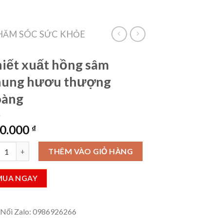
VietLinkTea
Đăng nhập
Giỏ hàng /
0
₫
HĂM SÓC SỨC KHỎE
iết xuất hồng sâm
hung hươu thượng
oàng
0.000
₫
ết xuất hồng sâm nhung hươu thượng hoàng số lượng
THÊM VÀO GIỎ HÀNG
MUA NGAY
 Nối Zalo: 0986926266