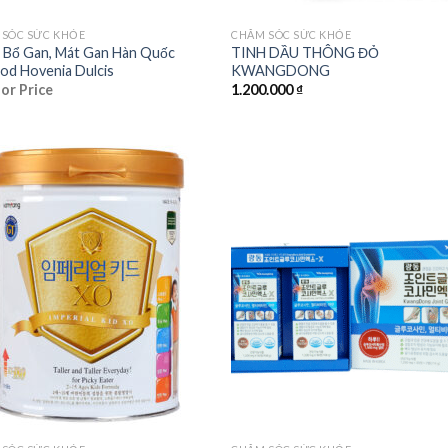
 SÓC SỨC KHỎE
CHĂM SÓC SỨC KHỎE
 Bổ Gan, Mát Gan Hàn Quốc
TINH DẦU THÔNG ĐỎ
od Hovenia Dulcis
KWANGDONG
for Price
1.200.000
₫
Add to
Add
wishlist
wishl