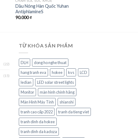
CHĂM SÓC SỨC KHỎE
Dầu Nóng Hàn Quốc Yuhan
AntiphlamineS
90.000
₫
TỪ KHÓA SẢN PHẨM
DLH
dong ho nghe thuat
(22)
hang tranh eva
hokee
kvs
LCD
(15)
ledian
LED solar street lights
Monitor
màn hình chính hãng
Màn Hình Máy Tính
shianshi
tranh cao cấp 2022
tranh da tieng viet
tranh dinh da hokee
tranh dinh da kadoza