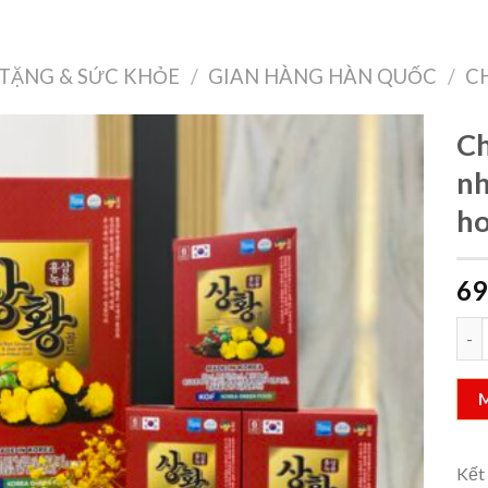
Treo Tường
Decor Nội Thất
Công Nghệ
Quà Tặng & Sức Khỏe
TẶNG & SỨC KHỎE
/
GIAN HÀNG HÀN QUỐC
/
C
Ch
n
h
Add to
wishlist
69
Chi
Kết