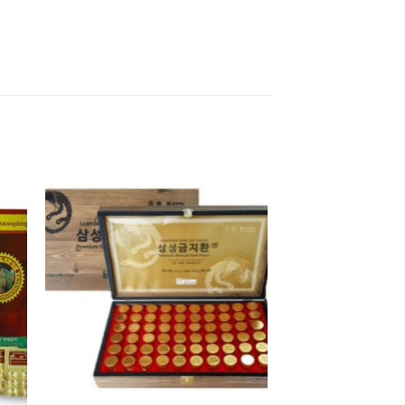
 to
Add to
ist
wishlist