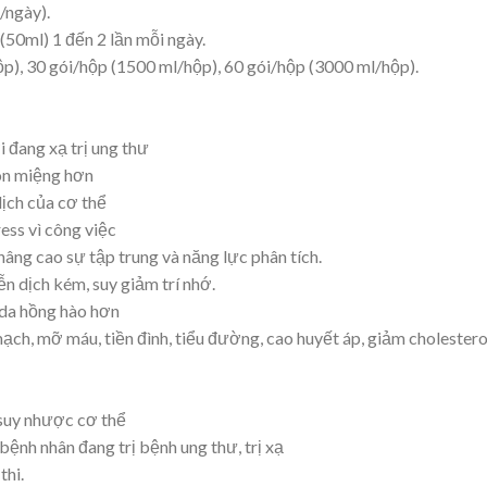
/ngày).
50ml) 1 đến 2 lần mỗi ngày.
p), 30 gói/hộp (1500 ml/hộp), 60 gói/hộp (3000 ml/hộp).
i đang xạ trị ung thư
gon miệng hơn
ịch của cơ thể
ss vì công việc
 nâng cao sự tập trung và năng lực phân tích.
ễn dịch kém, suy giảm trí nhớ.
, da hồng hào hơn
ạch, mỡ máu, tiền đình, tiểu đường, cao huyết áp, giảm cholestero
suy nhược cơ thể
bệnh nhân đang trị bệnh ung thư, trị xạ
thi.