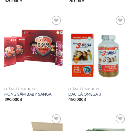
820.000
₫
90.000
₫
Add to
Add to
wishlist
wishlist
CHĂM SÓC SỨC KHỎE
CHĂM SÓC SỨC KHỎE
HỒNG SÂM BABY SANGA
DẦU CÁ OMEGA 3
390.000
₫
450.000
₫