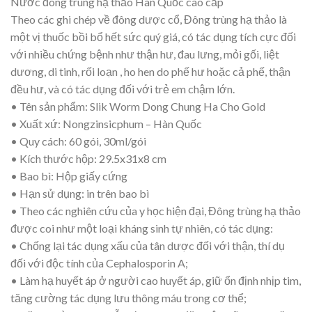
Nước đông trùng hạ thảo Hàn Quốc cao cấp
Theo các ghi chép về đông dược cổ, Đông trùng hạ thảo là
một vị thuốc bồi bổ hết sức quý giá, có tác dụng tích cực đối
với nhiều chứng bệnh như thận hư, đau lưng, mỏi gối, liệt
dương, di tinh, rối loạn , ho hen do phế hư hoặc cả phế, thận
đều hư, và có tác dụng đối với trẻ em chậm lớn.
• Tên sản phẩm: Slik Worm Dong Chung Ha Cho Gold
• Xuất xứ: Nongzinsicphum – Hàn Quốc
• Quy cách: 60 gói, 30ml/gói
• Kích thước hộp: 29.5x31x8 cm
• Bao bì: Hộp giấy cứng
• Hạn sử dụng: in trên bao bì
• Theo các nghiên cứu của y học hiện đại, Đông trùng hạ thảo
được coi như một loại kháng sinh tự nhiên, có tác dụng:
• Chống lại tác dụng xấu của tân dược đối với thận, thí dụ
đối với độc tính của Cephalosporin A;
• Làm hạ huyết áp ở người cao huyết áp, giữ ổn định nhịp tim,
tăng cường tác dụng lưu thông máu trong cơ thể;