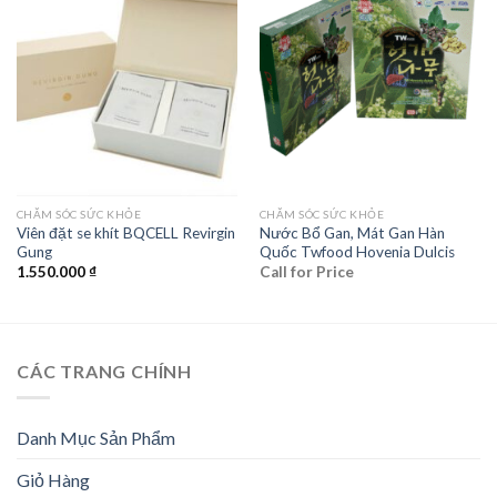
Add to
Add to
wishlist
wishlist
CHĂM SÓC SỨC KHỎE
CHĂM SÓC SỨC KHỎE
Viên đặt se khít BQCELL Revirgin
Nước Bổ Gan, Mát Gan Hàn
Gung
Quốc Twfood Hovenia Dulcis
1.550.000
₫
Call for Price
CÁC TRANG CHÍNH
Danh Mục Sản Phẩm
Giỏ Hàng