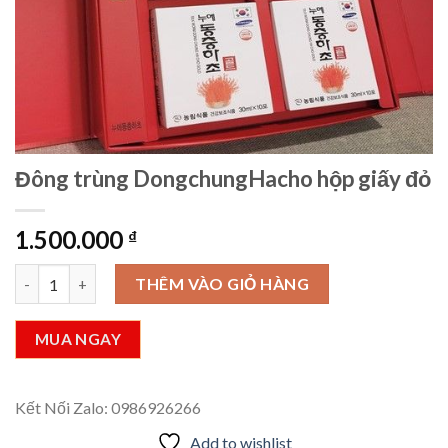
Đông trùng DongchungHacho hộp giấy đỏ
1.500.000
₫
Đông trùng DongchungHacho hộp giấy đỏ số lượng
THÊM VÀO GIỎ HÀNG
MUA NGAY
Kết Nối Zalo: 0986926266
Add to wishlist