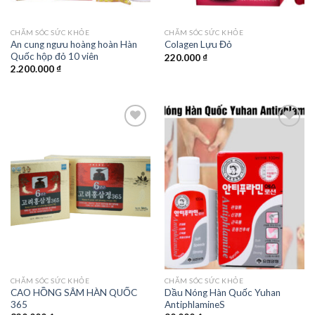
CHĂM SÓC SỨC KHỎE
CHĂM SÓC SỨC KHỎE
An cung ngưu hoàng hoàn Hàn
Colagen Lựu Đỏ
Quốc hộp đỏ 10 viên
220.000
₫
2.200.000
₫
Add to
Add to
wishlist
wishlist
CHĂM SÓC SỨC KHỎE
CHĂM SÓC SỨC KHỎE
CAO HỒNG SÂM HÀN QUỐC
Dầu Nóng Hàn Quốc Yuhan
365
AntiphlamineS