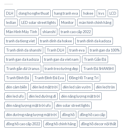
DLH
dong ho nghe thuat
hang tranh eva
hokee
kvs
LCD
ledian
LED solar street lights
Monitor
màn hình chính hãng
Màn Hình Máy Tính
shianshi
tranh cao cấp 2022
tranh da tieng viet
tranh dinh da hokee
tranh dinh da kadoza
Tranh dinh da shanshi
Tranh DLH
tranh eva
tranh gan da 100%
tranh gan da kadoza
tranh gan da viet nam
Tranh Gắn Đá
Tranh gắn đá Uranus
tranh treo tường đẹp
Tranh Đá SHANSHI
Tranh Đính Đá
Tranh Đính Đá Eva
Đồng Hồ Trang Trí
đèn cảm biến
đèn led mặt trời
đèn led sân vườn
đèn led tròn
đèn led ufo
đèn led đường đi
đèn năng lượng mặt trời
đèn năng lượng mặt trời ufo
đèn solar street lights
đèn đường năng lượng mặt trời
đồng hồ
đồng hồ cao cấp
đồng hồ cao cấp 2022
đồng hồ chính hãng
đồng hồ decor nội thất