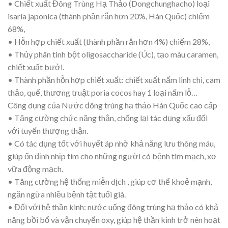
• Chiết xuất Đông Trùng Hạ Thảo (Dongchunghacho) loại
isaria japonica (thành phần rắn hơn 20%, Hàn Quốc) chiếm
68%,
• Hỗn hợp chiết xuất (thành phần rắn hơn 4%) chiếm 28%,
• Thủy phân tinh bột oligosaccharide (Úc), tạo màu caramen,
chiết xuất bưởi.
• Thành phần hỗn hợp chiết xuất: chiết xuất nấm linh chi, cam
thảo, quế, thương truật poria cocos hay 1 loại nấm lỗ…
Công dụng của Nước đông trùng hạ thảo Hàn Quốc cao cấp
• Tăng cường chức năng thận, chống lại tác dụng xấu đối
với tuyến thượng thận.
• Có tác dụng tốt với huyết áp nhờ khả năng lưu thông máu,
giúp ổn định nhịp tim cho những người có bệnh tim mạch, xơ
vữa động mạch.
• Tăng cường hệ thống miễn dịch , giúp cơ thể khoẻ mạnh,
ngăn ngừa nhiều bệnh tật tuổi già.
• Đối với hệ thần kinh: nước uống đông trùng hạ thảo có khả
năng bồi bổ và vận chuyển oxy, giúp hệ thần kinh trở nên hoạt