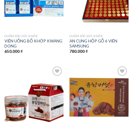
CHĂM SÓC SỨC KHỎE
CHĂM SÓC SỨC KHỎE
VIÊN UỐNG BỔ KHỚP KWANG
AN CUNG HỘP GỖ 6 VIÊN
DONG
SAMSUNG
650.000
₫
780.000
₫
Add to
Add to
wishlist
wishlist