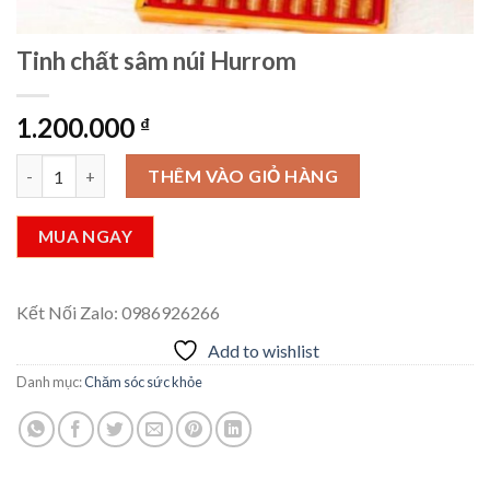
Tinh chất sâm núi Hurrom
1.200.000
₫
Tinh chất sâm núi Hurrom số lượng
THÊM VÀO GIỎ HÀNG
MUA NGAY
Kết Nối Zalo: 0986926266
Add to wishlist
Danh mục:
Chăm sóc sức khỏe