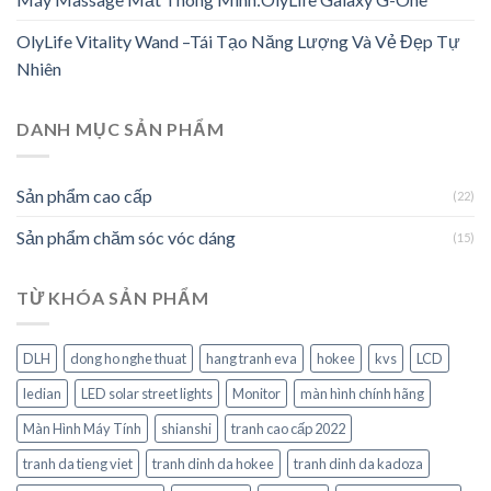
OlyLife Vitality Wand –Tái Tạo Năng Lượng Và Vẻ Đẹp Tự
Nhiên
DANH MỤC SẢN PHẨM
Sản phẩm cao cấp
(22)
Sản phẩm chăm sóc vóc dáng
(15)
TỪ KHÓA SẢN PHẨM
DLH
dong ho nghe thuat
hang tranh eva
hokee
kvs
LCD
ledian
LED solar street lights
Monitor
màn hình chính hãng
Màn Hình Máy Tính
shianshi
tranh cao cấp 2022
tranh da tieng viet
tranh dinh da hokee
tranh dinh da kadoza