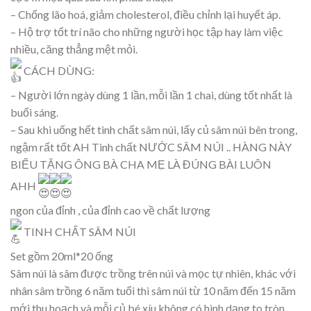
– Chống lão hoá, giảm cholesterol, điều chỉnh lại huyết áp.
– Hộ trợ tốt trí não cho những người học tập hay làm việc
nhiều, căng thẳng mệt mỏi.
CÁCH DÙNG:
– Người lớn ngày dùng 1 lần, mỗi lần 1 chai, dùng tốt nhất là
buổi sáng.
– Sau khi uống hết tinh chất sâm núi, lấy củ sâm núi bên trong,
ngậm rất tốt AH Tinh chất NƯỚC SÂM NÚI .. HÀNG NÀY
BIẾU TẶNG ÔNG BÀ CHA MẸ LÀ ĐÚNG BÀI LUÔN
AHH
ngon của đỉnh , của đỉnh cao về chất lượng
TINH CHẤT SÂM NÚI
Set gồm 20ml*20 ống
Sâm núi là sâm được trồng trên núi và mọc tự nhiên, khác với
nhân sâm trồng 6 năm tuổi thì sâm núi từ 10 năm đến 15 năm
mới thu hoạch và mỗi củ bé xíu không có hình dạng to tròn