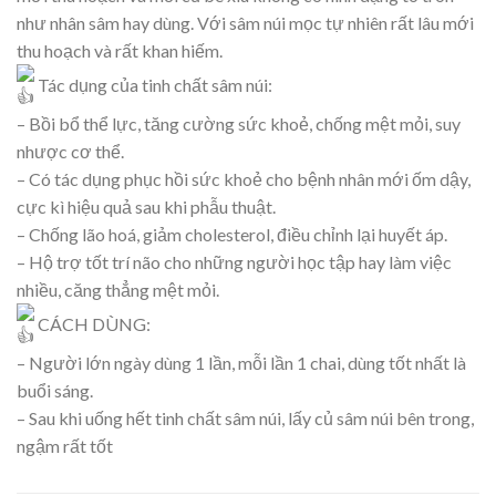
như nhân sâm hay dùng. Với sâm núi mọc tự nhiên rất lâu mới
thu hoạch và rất khan hiếm.
Tác dụng của tinh chất sâm núi:
– Bồi bổ thể lực, tăng cường sức khoẻ, chống mệt mỏi, suy
nhược cơ thể.
– Có tác dụng phục hồi sức khoẻ cho bệnh nhân mới ốm dậy,
cực kì hiệu quả sau khi phẫu thuật.
– Chống lão hoá, giảm cholesterol, điều chỉnh lại huyết áp.
– Hộ trợ tốt trí não cho những người học tập hay làm việc
nhiều, căng thẳng mệt mỏi.
CÁCH DÙNG:
– Người lớn ngày dùng 1 lần, mỗi lần 1 chai, dùng tốt nhất là
buổi sáng.
– Sau khi uống hết tinh chất sâm núi, lấy củ sâm núi bên trong,
ngậm rất tốt