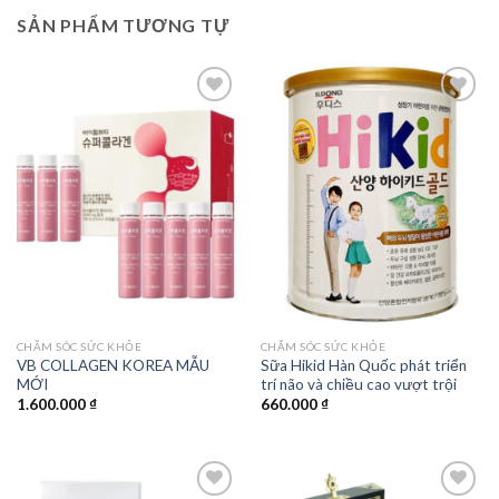
SẢN PHẨM TƯƠNG TỰ
Add to
Add to
wishlist
wishlist
CHĂM SÓC SỨC KHỎE
CHĂM SÓC SỨC KHỎE
VB COLLAGEN KOREA MẪU
Sữa Hikid Hàn Quốc phát triển
MỚI
trí não và chiều cao vượt trội
1.600.000
₫
660.000
₫