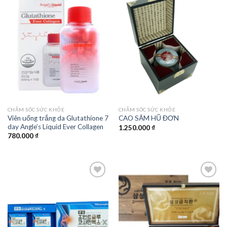
Add to
Add to
wishlist
wishlist
CHĂM SÓC SỨC KHỎE
CHĂM SÓC SỨC KHỎE
Viên uống trắng da Glutathione 7
CAO SÂM HŨ ĐƠN
day Angle’s Liquid Ever Collagen
1.250.000
₫
780.000
₫
Add to
Add to
wishlist
wishlist