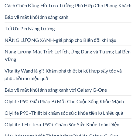
Cách Chọn Đồng Hồ Treo Tường Phù Hợp Cho Phòng Khách
Bảo vệ mắt khỏi ánh sáng xanh
Tối Ưu Pin Năng Lượng
NĂNG LƯỢNG XANH-giả pháp cho Biến đổi khí hậu
Năng Lượng Mặt Trời: Lợi Ích, Ứng Dụng và Tương Lai Bền
Vững
Vitality Wand là gì? Khám phá thiết bị kết hợp sấy tóc và
phục hồi mô hiệu quả
Bảo vệ mắt khỏi ánh sáng xanh với Galaxy G-One
Olylife P90-Giải Pháp Bí Mật Cho Cuộc Sống Khỏe Mạnh
Olylife P90 -Thiết bị chăm sóc sức khỏe tiện lợi, hiệu quả
OlyLife THz Tera-P90+ Chăm Sóc Sức Khỏe Toàn Diện
Máy Massage Mắt Thông Minh:OlyLife Galaxy G-One