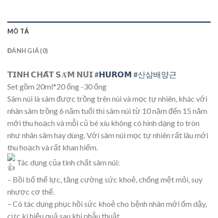
MÔ TẢ
ĐÁNH GIÁ (0)
𝗧𝗜𝗡𝗛 𝗖𝗛𝗔̂́𝗧 𝗦𝐀̂𝗠 𝗡𝗨́𝗜
#𝗛𝗨𝗥𝗢𝗠
#산삼배양근
Set gồm 20ml*20 ống -30 ống
Sâm núi là sâm được trồng trên núi và mọc tự nhiên, khác với
nhân sâm trồng 6 năm tuổi thì sâm núi từ 10 năm đến 15 năm
mới thu hoạch và mỗi củ bé xíu không có hình dạng to tròn
như nhân sâm hay dùng. Với sâm núi mọc tự nhiên rất lâu mới
thu hoạch và rất khan hiếm.
Tác dụng của tinh chất sâm núi:
– Bồi bổ thể lực, tăng cường sức khoẻ, chống mệt mỏi, suy
nhược cơ thể.
– Có tác dụng phục hồi sức khoẻ cho bệnh nhân mới ốm dậy,
cực kì hiệu quả sau khi phẫu thuật.