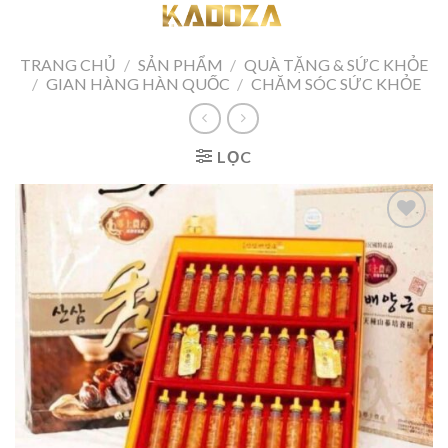
Skip
to
content
TRANG CHỦ
/
SẢN PHẨM
/
QUÀ TẶNG & SỨC KHỎE
/
GIAN HÀNG HÀN QUỐC
/
CHĂM SÓC SỨC KHỎE
LỌC
Add to
wishlist