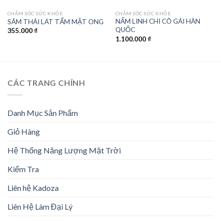
CHĂM SÓC SỨC KHỎE
CHĂM SÓC SỨC KHỎE
NẤM LINH CHI CÔ GÁI HÀN
SÂM THÁI LÁT TẨM MẬT ONG
QUỐC
355.000
₫
1.100.000
₫
CÁC TRANG CHÍNH
Danh Mục Sản Phẩm
Giỏ Hàng
Hệ Thống Năng Lượng Mặt Trời
Kiểm Tra
Liên hệ Kadoza
Liên Hệ Làm Đại Lý