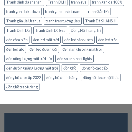
Tranh dinh da shanshi
Tranh DLH
tranh eva
tranh gan da 100%
tranh gan da kadoza
tranh gan da viet nam
Tranh Gắn Đá
Tranh gắn đá Uranus
tranh treo tường đẹp
Tranh Đá SHANSHI
Tranh Đính Đá
Tranh Đính Đá Eva
Đồng Hồ Trang Trí
đèn cảm biến
đèn led mặt trời
đèn led sân vườn
đèn led tròn
đèn led ufo
đèn led đường đi
đèn năng lượng mặt trời
đèn năng lượng mặt trời ufo
đèn solar street lights
đèn đường năng lượng mặt trời
đồng hồ
đồng hồ cao cấp
đồng hồ cao cấp 2022
đồng hồ chính hãng
đồng hồ decor nội thất
đồng hồ treo tường