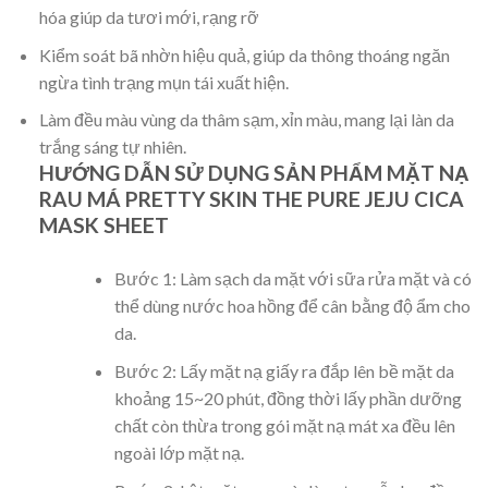
hóa giúp da tươi mới, rạng rỡ
Kiểm soát bã nhờn hiệu quả, giúp da thông thoáng ngăn
ngừa tình trạng mụn tái xuất hiện.
Làm đều màu vùng da thâm sạm, xỉn màu, mang lại làn da
trắng sáng tự nhiên.
HƯỚNG DẪN SỬ DỤNG SẢN PHẨM MẶT NẠ
RAU MÁ PRETTY SKIN THE PURE JEJU CICA
MASK SHEET
Bước 1: Làm sạch da mặt với sữa rửa mặt và có
thể dùng nước hoa hồng để cân bằng độ ẩm cho
da.
Bước 2: Lấy mặt nạ giấy ra đắp lên bề mặt da
khoảng 15~20 phút, đồng thời lấy phần dưỡng
chất còn thừa trong gói mặt nạ mát xa đều lên
ngoài lớp mặt nạ.