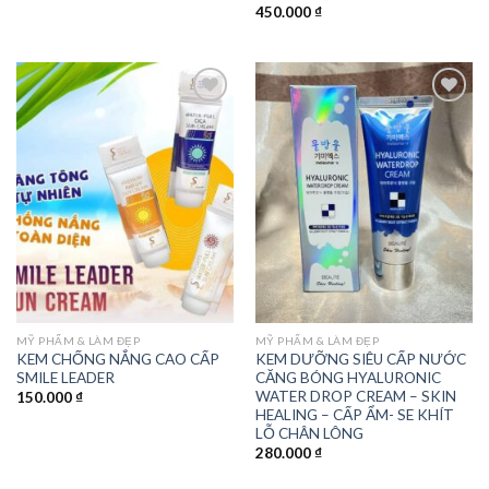
450.000
₫
Add to
Add to
wishlist
wishlist
MỸ PHẨM & LÀM ĐẸP
MỸ PHẨM & LÀM ĐẸP
KEM CHỐNG NẮNG CAO CẤP
KEM DƯỠNG SIÊU CẤP NƯỚC
SMILE LEADER
CĂNG BÓNG HYALURONIC
WATER DROP CREAM – SKIN
150.000
₫
HEALING – CẤP ẨM- SE KHÍT
LỖ CHÂN LÔNG
280.000
₫