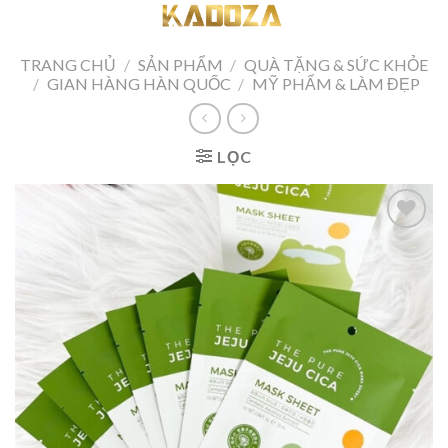
Skip
to
content
TRANG CHỦ
/
SẢN PHẨM
/
QUÀ TẶNG & SỨC KHỎE
/
GIAN HÀNG HÀN QUỐC
/
MỸ PHẨM & LÀM ĐẸP
LỌC
Add to
wishlist