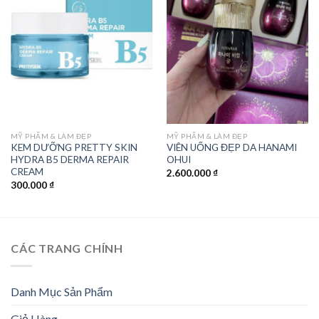
Add to
Add to
wishlist
wishlist
MỸ PHẨM & LÀM ĐẸP
MỸ PHẨM & LÀM ĐẸP
KEM DƯỠNG PRETTY SKIN
VIÊN UỐNG ĐẸP DA HANAMI
HYDRA B5 DERMA REPAIR
OHUI
CREAM
2.600.000
₫
300.000
₫
CÁC TRANG CHÍNH
Danh Mục Sản Phẩm
Giỏ Hàng