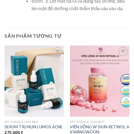
Bước 3: Lột mặt nạ ra và dùng tay vỗ nhẹ, đều
lên mặt để dưỡng chất thẩm thấu sâu vào da.
SẢN PHẨM TƯƠNG TỰ
Add to
Add to
wishlist
wishlist
MỸ PHẨM & LÀM ĐẸP
MỸ PHẨM & LÀM ĐẸP
VIÊN UỐNG W SKIN RETINOL A
SERUM TRỊ MỤN LUMOS ACNE
KWANGWOON
275.000
₫