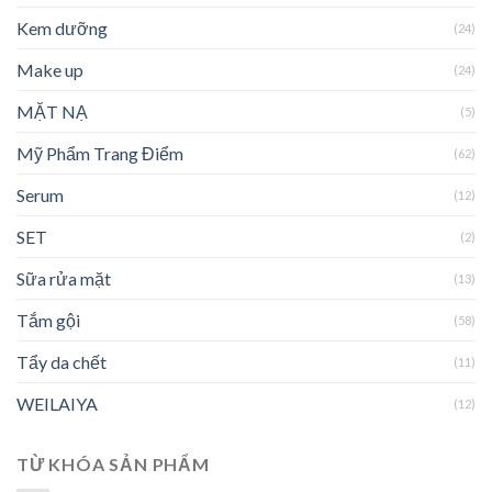
Kem dưỡng
(24)
Make up
(24)
MẶT NẠ
(5)
Mỹ Phẩm Trang Điểm
(62)
Serum
(12)
SET
(2)
Sữa rửa mặt
(13)
Tắm gội
(58)
Tẩy da chết
(11)
WEILAIYA
(12)
TỪ KHÓA SẢN PHẨM