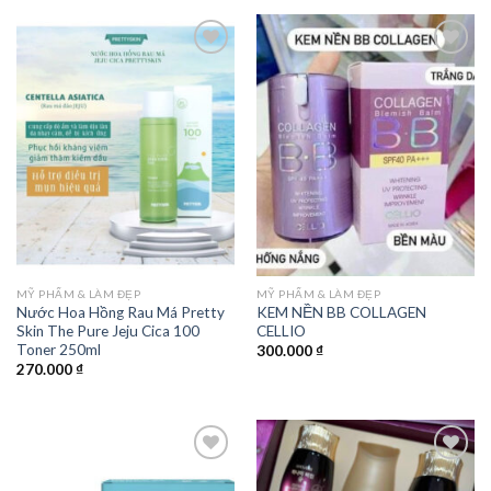
Add to
Add to
wishlist
wishlist
MỸ PHẨM & LÀM ĐẸP
MỸ PHẨM & LÀM ĐẸP
Nước Hoa Hồng Rau Má Pretty
KEM NỀN BB COLLAGEN
Skin The Pure Jeju Cica 100
CELLIO
Toner 250ml
300.000
₫
270.000
₫