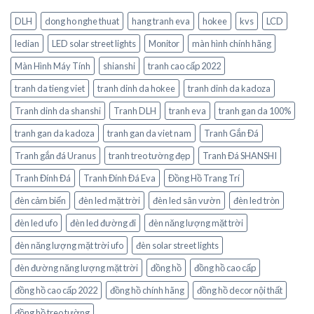
DLH
dong ho nghe thuat
hang tranh eva
hokee
kvs
LCD
ledian
LED solar street lights
Monitor
màn hình chính hãng
Màn Hình Máy Tính
shianshi
tranh cao cấp 2022
tranh da tieng viet
tranh dinh da hokee
tranh dinh da kadoza
Tranh dinh da shanshi
Tranh DLH
tranh eva
tranh gan da 100%
tranh gan da kadoza
tranh gan da viet nam
Tranh Gắn Đá
Tranh gắn đá Uranus
tranh treo tường đẹp
Tranh Đá SHANSHI
Tranh Đính Đá
Tranh Đính Đá Eva
Đồng Hồ Trang Trí
đèn cảm biến
đèn led mặt trời
đèn led sân vườn
đèn led tròn
đèn led ufo
đèn led đường đi
đèn năng lượng mặt trời
đèn năng lượng mặt trời ufo
đèn solar street lights
đèn đường năng lượng mặt trời
đồng hồ
đồng hồ cao cấp
đồng hồ cao cấp 2022
đồng hồ chính hãng
đồng hồ decor nội thất
đồng hồ treo tường