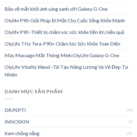
Bảo vệ mắt khỏi ánh sáng xanh với Galaxy G-One
Olylife P90-Giải Pháp Bí Mật Cho Cuộc Sống Khỏe Mạnh
Olylife P90 -Thiết bị chăm sóc sức khỏe tiện lợi, hiệu quả
OlyLife THz Tera-P90+ Chăm Sóc Sức Khỏe Toàn Diện
Máy Massage Mắt Thông Minh:OlyLife Galaxy G-One
OlyLife Vitality Wand –Tái Tạo Năng Lượng Và Vẻ Đẹp Tự
Nhiên
DANH MỤC SẢN PHẨM
DR.PEPTI
(10)
INNOSKIN
(5)
Kem chống nắng
(22)