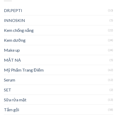
DR.PEPTI
(10)
INNOSKIN
(5)
Kem chống nắng
(22)
Kem dưỡng
(24)
Make up
(24)
MẶT NẠ
(5)
Mỹ Phẩm Trang Điểm
(62)
Serum
(12)
SET
(2)
Sữa rửa mặt
(13)
Tắm gội
(58)