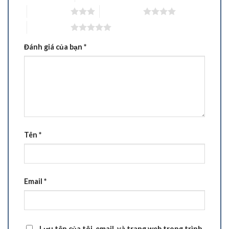
3 trên 5 sao
4 trên 5 sao
5 trên 5 sao
Đánh giá của bạn
*
Tên
*
Email
*
Lưu tên của tôi, email, và trang web trong trình