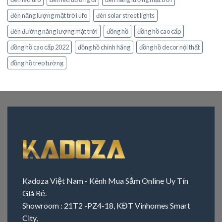
đèn năng lượng mặt trời ufo
đèn solar street lights
đèn đường năng lượng mặt trời
đồng hồ
đồng hồ cao cấp
đồng hồ cao cấp 2022
đồng hồ chính hãng
đồng hồ decor nội thất
đồng hồ treo tường
Kadoza Việt Nam - Kênh Mua Sắm Online Uy Tín
Giá Rẻ.
Showroom : 21T2 -PZ4-18, KĐT Vinhomes Smart
City,