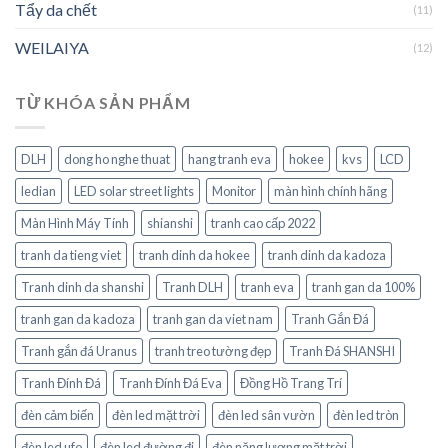
Tẩy da chết
(11)
WEILAIYA
(12)
TỪ KHÓA SẢN PHẨM
DLH
dong ho nghe thuat
hang tranh eva
hokee
kvs
LCD
ledian
LED solar street lights
Monitor
màn hình chính hãng
Màn Hình Máy Tính
shianshi
tranh cao cấp 2022
tranh da tieng viet
tranh dinh da hokee
tranh dinh da kadoza
Tranh dinh da shanshi
Tranh DLH
tranh eva
tranh gan da 100%
tranh gan da kadoza
tranh gan da viet nam
Tranh Gắn Đá
Tranh gắn đá Uranus
tranh treo tường đẹp
Tranh Đá SHANSHI
Tranh Đính Đá
Tranh Đính Đá Eva
Đồng Hồ Trang Trí
đèn cảm biến
đèn led mặt trời
đèn led sân vườn
đèn led tròn
đèn led ufo
đèn led đường đi
đèn năng lượng mặt trời