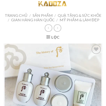
Skip
to
content
TRANG CHỦ
/
SẢN PHẨM
/
QUÀ TẶNG & SỨC KHỎE
/
GIAN HÀNG HÀN QUỐC
/
MỸ PHẨM & LÀM ĐẸP
LỌC
Add to
wishlist