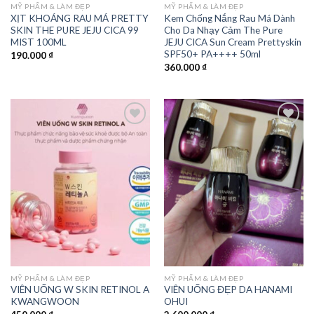
MỸ PHẨM & LÀM ĐẸP
MỸ PHẨM & LÀM ĐẸP
XỊT KHOÁNG RAU MÁ PRETTY
Kem Chống Nắng Rau Má Dành
SKIN THE PURE JEJU CICA 99
Cho Da Nhạy Cảm The Pure
MIST 100ML
JEJU CICA Sun Cream Prettyskin
SPF50+ PA++++ 50ml
190.000
₫
360.000
₫
Add to
Add to
wishlist
wishlist
MỸ PHẨM & LÀM ĐẸP
MỸ PHẨM & LÀM ĐẸP
VIÊN UỐNG W SKIN RETINOL A
VIÊN UỐNG ĐẸP DA HANAMI
KWANGWOON
OHUI