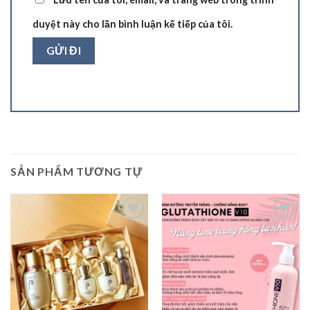
duyệt này cho lần bình luận kế tiếp của tôi.
SẢN PHẨM TƯƠNG TỰ
Add to
Add to
wishlist
wishlist