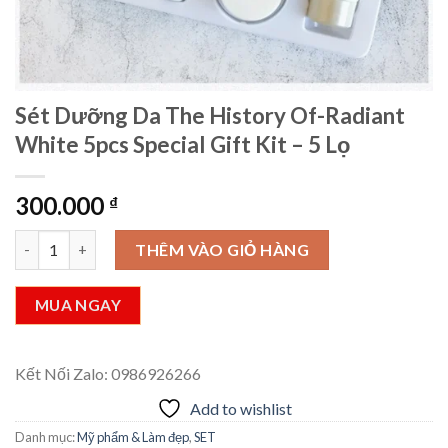
Sét Dưỡng Da The History Of-Radiant
White 5pcs Special Gift Kit – 5 Lọ
300.000
₫
Sét Dưỡng Da The History Of-Radiant White 5pcs Special Gift Ki
THÊM VÀO GIỎ HÀNG
MUA NGAY
Kết Nối Zalo: 0986926266
Add to wishlist
Danh mục:
Mỹ phẩm & Làm đẹp
,
SET