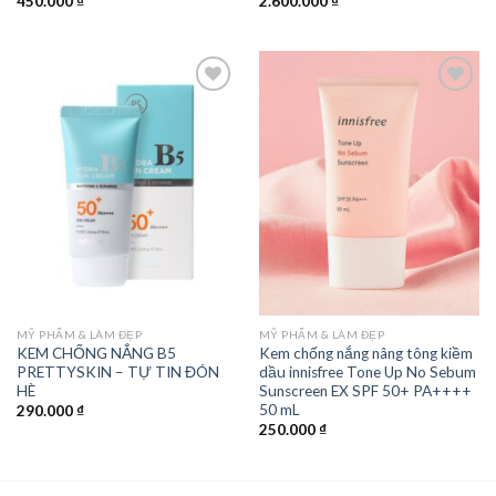
450.000
₫
2.600.000
₫
Add to
Add to
wishlist
wishlist
MỸ PHẨM & LÀM ĐẸP
MỸ PHẨM & LÀM ĐẸP
KEM CHỐNG NẮNG B5
Kem chống nắng nâng tông kiềm
PRETTYSKIN – TỰ TIN ĐÓN
dầu innisfree Tone Up No Sebum
HÈ
Sunscreen EX SPF 50+ PA++++
50 mL
290.000
₫
250.000
₫