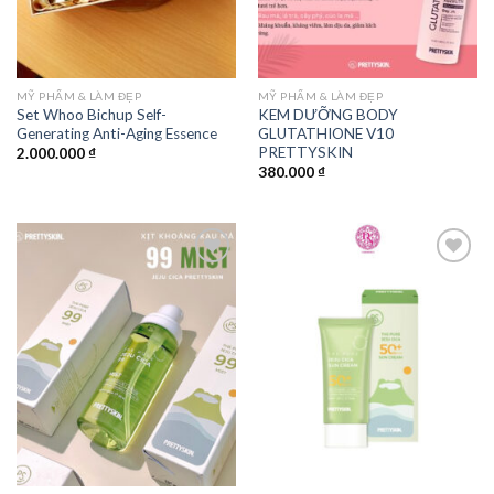
MỸ PHẨM & LÀM ĐẸP
MỸ PHẨM & LÀM ĐẸP
Set Whoo Bichup Self-
KEM DƯỠNG BODY
Generating Anti-Aging Essence
GLUTATHIONE V10
PRETTYSKIN
2.000.000
₫
380.000
₫
Add to
Add to
wishlist
wishlist