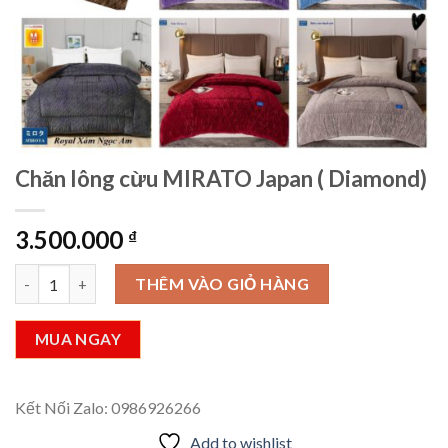
Chăn lông cừu MIRATO Japan ( Diamond)
3.500.000
₫
Chăn lông cừu MIRATO Japan ( Diamond) số lượng
THÊM VÀO GIỎ HÀNG
MUA NGAY
Kết Nối Zalo: 0986926266
Add to wishlist