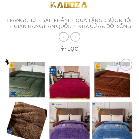
Skip
to
content
TRANG CHỦ
/
SẢN PHẨM
/
QUÀ TẶNG & SỨC KHỎE
/
GIAN HÀNG HÀN QUỐC
/
NHÀ CỬA & ĐỜI SỐNG
LỌC
Add to
wishlist