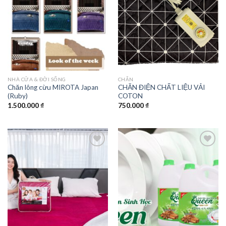
wishlist
wishlist
NHÀ CỬA & ĐỜI SỐNG
CHĂN
Chăn lông cừu MIROTA Japan
CHĂN ĐIỆN CHẤT LIỆU VẢI
(Ruby)
COTON
1.500.000
₫
750.000
₫
Add to
Add to
wishlist
wishlist