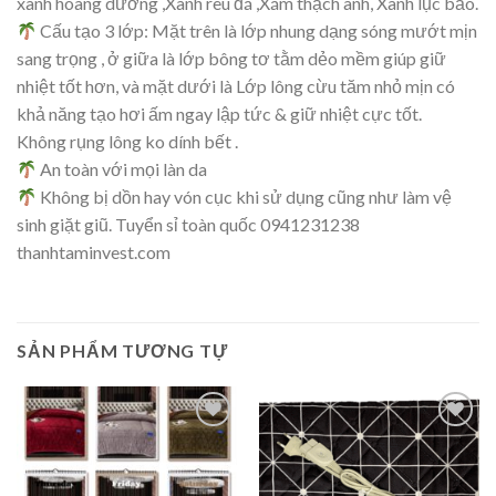
xanh hoàng dương ,Xanh rêu đá ,Xám thạch anh, Xanh lục bảo.
Cấu tạo 3 lớp: Mặt trên là lớp nhung dạng sóng mướt mịn
sang trọng , ở giữa là lớp bông tơ tằm dẻo mềm giúp giữ
nhiệt tốt hơn, và mặt dưới là Lớp lông cừu tăm nhỏ mịn có
khả năng tạo hơi ấm ngay lập tức & giữ nhiệt cực tốt.
Không rụng lông ko dính bết .
An toàn với mọi làn da
Không bị dồn hay vón cục khi sử dụng cũng như làm vệ
sinh giặt giũ. Tuyển sỉ toàn quốc 0941231238
thanhtaminvest.com
SẢN PHẨM TƯƠNG TỰ
Add to
Add to