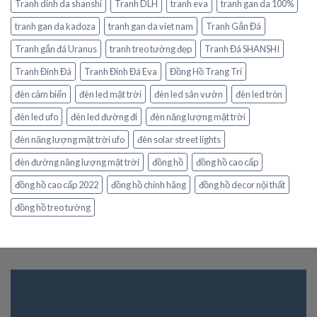
Tranh dinh da shanshi
Tranh DLH
tranh eva
tranh gan da 100%
tranh gan da kadoza
tranh gan da viet nam
Tranh Gắn Đá
Tranh gắn đá Uranus
tranh treo tường đẹp
Tranh Đá SHANSHI
Tranh Đính Đá
Tranh Đính Đá Eva
Đồng Hồ Trang Trí
đèn cảm biến
đèn led mặt trời
đèn led sân vườn
đèn led tròn
đèn led ufo
đèn led đường đi
đèn năng lượng mặt trời
đèn năng lượng mặt trời ufo
đèn solar street lights
đèn đường năng lượng mặt trời
đồng hồ
đồng hồ cao cấp
đồng hồ cao cấp 2022
đồng hồ chính hãng
đồng hồ decor nội thất
đồng hồ treo tường