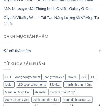
Máy Massage Mắt Thông Minh:OlyLife Galaxy G-One
OlyLife Vitality Wand –Tái Tạo Năng Lượng Và Vẻ Đẹp Tự
Nhiên
DANH MỤC SẢN PHẨM
Đồ nội thất mềm
(4)
TỪ KHÓA SẢN PHẨM
DLH
dong ho nghe thuat
hang tranh eva
hokee
kvs
LCD
ledian
LED solar street lights
Monitor
màn hình chính hãng
Màn Hình Máy Tính
shianshi
tranh cao cấp 2022
tranh da tieng viet
tranh dinh da hokee
tranh dinh da kadoza