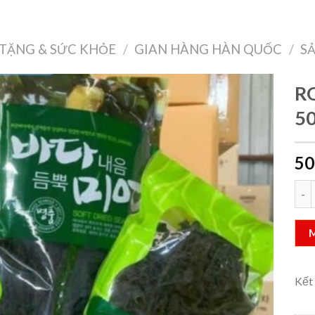
Treo Tường
Decor Nội Thất
Công Nghệ
Quà Tặng & Sức Khỏe
TẶNG & SỨC KHỎE
/
GIAN HÀNG HÀN QUỐC
/
S
R
5
Add to
50
wishlist
RON
Kết