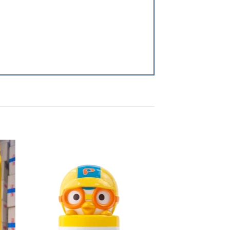
 to
Add to
ist
wishlist