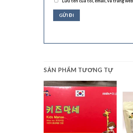
Lưu tên của tôi, email, và trang web
SẢN PHẨM TƯƠNG TỰ
Add to
wishlist