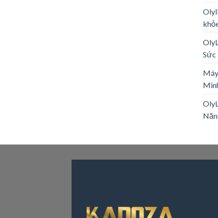
Olyl
khỏe
Oly
Sức 
Máy
Minh
OlyL
Năn