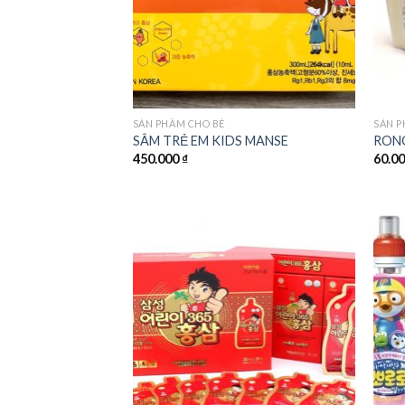
SẢN PHẨM CHO BÉ
SẢN P
SÂM TRẺ EM KIDS MANSE
RONG
450.000
₫
60.0
Add to
wishlist