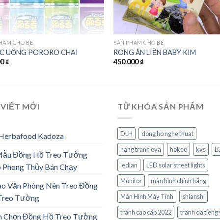
HẨM CHO BÉ
SẢN PHẨM CHO BÉ
C UỐNG PORORO CHAI
RONG ĂN LIỀN BABY KIM
00
₫
450.000
₫
 VIẾT MỚI
TỪ KHÓA SẢN PHẨM
DLH
dong ho nghe thuat
 Herbafood Kadoza
hang tranh eva
hokee
kvs
L
Mẫu Đồng Hồ Treo Tường
ledian
LED solar street lights
 Phong Thủy Bán Chạy
Monitor
màn hình chính hãng
ao Văn Phòng Nên Treo Đồng
Màn Hình Máy Tính
shianshi
Treo Tường
tranh cao cấp 2022
tranh da tieng 
h Chọn Đồng Hồ Treo Tường