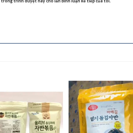
 trong trình duyệt này cho lần bình luận kế tiếp của tôi.
Add to
Add
wishlist
wishl