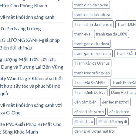
 Hợp Cho Phòng Khách
tranh dinh da hokee
tranh dinh da kadoza
vệ mắt khỏi ánh sáng xanh
Tranh dinh da shanshi
Tranh DLH
 Ưu Pin Năng Lượng
tranh eva
tranh gan da 100%
G LƯỢNG XANH-giả pháp
tranh gan da kadoza
Biến đổi khí hậu
tranh gan da viet nam
Tranh Gắn 
 Lượng Mặt Trời: Lợi Ích,
Tranh gắn đá Uranus
 Dụng và Tương Lai Bền Vững
tranh treo tường đẹp
lity Wand là gì? Khám phá thiết
Tranh Đá SHANSHI
Tranh Đính Đ
ết hợp sấy tóc và phục hồi mô
Tranh Đính Đá Eva
Đồng Hồ Trang
 quả
đèn cảm biến
đèn led mặt trời
vệ mắt khỏi ánh sáng xanh với
đèn led sân vườn
đèn led tròn
axy G-One
đèn led ufo
đèn led đường đi
ife P90-Giải Pháp Bí Mật Cho
c Sống Khỏe Mạnh
đèn năng lượng mặt trời