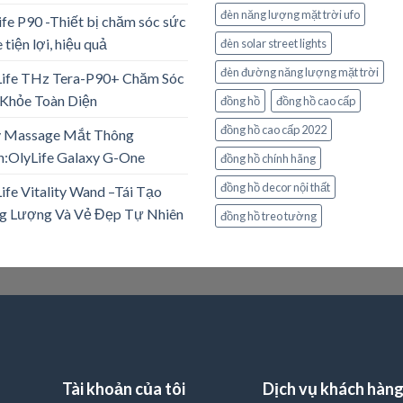
đèn năng lượng mặt trời ufo
ife P90 -Thiết bị chăm sóc sức
 tiện lợi, hiệu quả
đèn solar street lights
đèn đường năng lượng mặt trời
Life THz Tera-P90+ Chăm Sóc
Khỏe Toàn Diện
đồng hồ
đồng hồ cao cấp
đồng hồ cao cấp 2022
 Massage Mắt Thông
:OlyLife Galaxy G-One
đồng hồ chính hãng
đồng hồ decor nội thất
ife Vitality Wand –Tái Tạo
g Lượng Và Vẻ Đẹp Tự Nhiên
đồng hồ treo tường
Tài khoản của tôi
Dịch vụ khách hàn