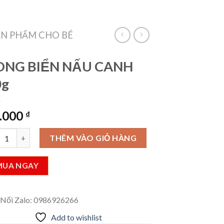
VietLinkTea
Đăng nhập
Giỏ hàng /
0
₫
ẢN PHẨM CHO BÉ
ONG BIỂN NẤU CANH
0g
.000
₫
G BIỂN NẤU CANH 50g số lượng
THÊM VÀO GIỎ HÀNG
MUA NGAY
 Nối Zalo: 0986926266
Add to wishlist