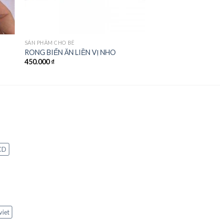
SẢN PHẨM CHO BÉ
RONG BIỂN ĂN LIỀN VỊ NHO
450.000
₫
CD
viet