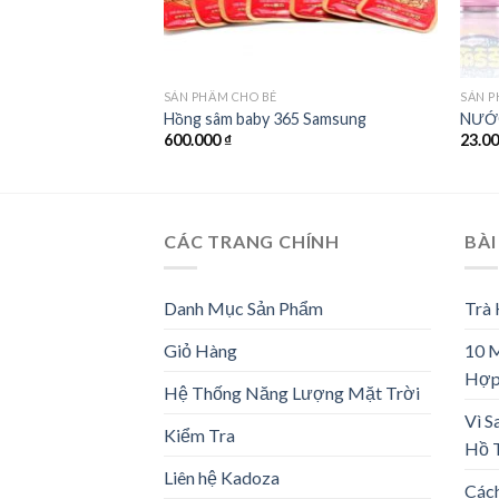
SẢN PHẨM CHO BÉ
SẢN P
Hồng sâm baby 365 Samsung
NƯỚ
600.000
₫
23.0
CÁC TRANG CHÍNH
BÀI
Danh Mục Sản Phẩm
Trà
Giỏ Hàng
10 
Hợp
Hệ Thống Năng Lượng Mặt Trời
Vì S
Kiểm Tra
Hồ 
Liên hệ Kadoza
Các