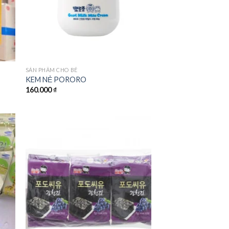
SẢN PHẨM CHO BÉ
KEM NẺ PORORO
160.000
₫
 to
Add to
ist
wishlist