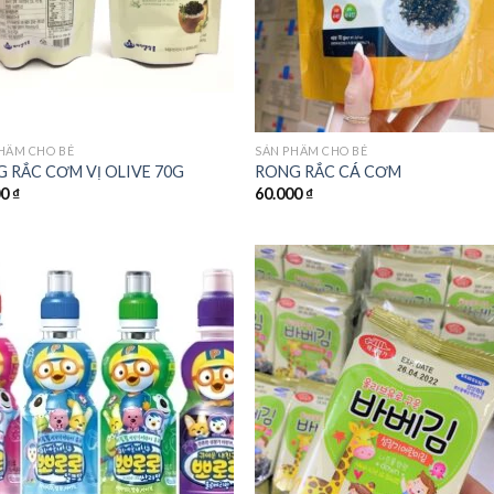
HẨM CHO BÉ
SẢN PHẨM CHO BÉ
 RẮC CƠM VỊ OLIVE 70G
RONG RẮC CÁ CƠM
00
₫
60.000
₫
Add to
Add
wishlist
wishl