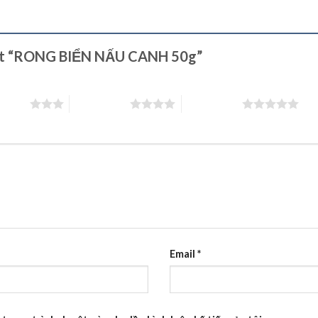
 xét “RONG BIỂN NẤU CANH 50g”
 5 sao
4 trên 5 sao
5 trên 5 sao
Email
*