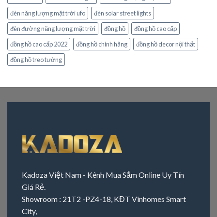
đèn năng lượng mặt trời ufo
đèn solar street lights
đèn đường năng lượng mặt trời
đồng hồ
đồng hồ cao cấp
đồng hồ cao cấp 2022
đồng hồ chính hãng
đồng hồ decor nội thất
đồng hồ treo tường
Kadoza Việt Nam - Kênh Mua Sắm Online Uy Tín
Giá Rẻ.
Showroom : 21T2 -PZ4-18, KĐT Vinhomes Smart
City,