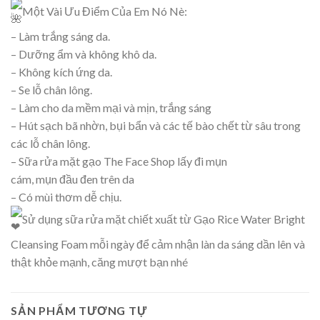
Một Vài Ưu Điểm Của Em Nó Nè:
– Làm trắng sáng da.
– Dưỡng ẩm và không khô da.
– Không kích ứng da.
– Se lỗ chân lông.
– Làm cho da mềm mại và mịn, trắng sáng
– Hút sạch bã nhờn, bụi bẩn và các tế bào chết từ sâu trong
các lỗ chân lông.
– Sữa rửa mặt gạo The Face Shop lấy đi mụn
cám, mụn đầu đen trên da
– Có mùi thơm dễ chịu.
Sử dụng sữa rửa mặt chiết xuất từ Gạo Rice Water Bright
Cleansing Foam mỗi ngày để cảm nhận làn da sáng dần lên và
thật khỏe mạnh, căng mượt bạn nhé
SẢN PHẨM TƯƠNG TỰ