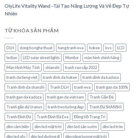
OlyLife Vitality Wand –Tái Tạo Năng Lượng Và Vẻ Đẹp Tự
Nhiên
TỪ KHÓA SẢN PHẨM
DLH
dong ho nghe thuat
hang tranh eva
hokee
kvs
LCD
ledian
LED solar street lights
Monitor
màn hình chính hãng
Màn Hình Máy Tính
shianshi
tranh cao cấp 2022
tranh da tieng viet
tranh dinh da hokee
tranh dinh da kadoza
Tranh dinh da shanshi
Tranh DLH
tranh eva
tranh gan da 100%
tranh gan da kadoza
tranh gan da viet nam
Tranh Gắn Đá
Tranh gắn đá Uranus
tranh treo tường đẹp
Tranh Đá SHANSHI
Tranh Đính Đá
Tranh Đính Đá Eva
Đồng Hồ Trang Trí
đèn cảm biến
đèn led mặt trời
đèn led sân vườn
đèn led tròn
đèn led ufo
đèn led đường đi
đèn năng lượng mặt trời