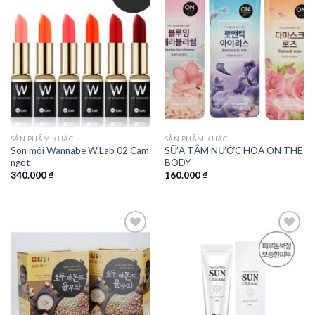
Add to
Add to
wishlist
wishlist
SẢN PHẨM KHÁC
SẢN PHẨM KHÁC
Son môi Wannabe W.Lab 02 Cam
SỮA TẮM NƯỚC HOA ON THE
ngọt
BODY
340.000
₫
160.000
₫
Add to
Add to
wishlist
wishlist