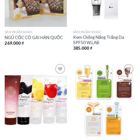
SẢN PHẨM KHÁC
SẢN PHẨM KHÁC
Kem Chống Nắng Trắng Da
NGỦ CỐC CÔ GÁI HÀN QUỐC
SPF50 W.LAB
269.000
₫
385.000
₫
Add to
Add to
wishlist
wishlist