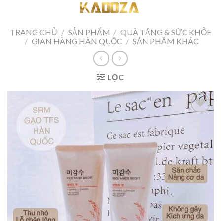
Skip
to
content
TRANG CHỦ
/
SẢN PHẨM
/
QUÀ TẶNG & SỨC KHỎE
/
GIAN HÀNG HÀN QUỐC
/
SẢN PHẨM KHÁC
LỌC
Add to
wishlist