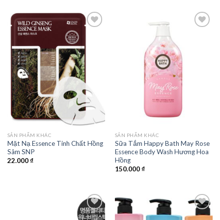
Add to
Add to
wishlist
wishlist
SẢN PHẨM KHÁC
SẢN PHẨM KHÁC
Mặt Nạ Essence Tinh Chất Hồng
Sữa Tắm Happy Bath May Rose
Sâm SNP
Essence Body Wash Hương Hoa
Hồng
22.000
₫
150.000
₫