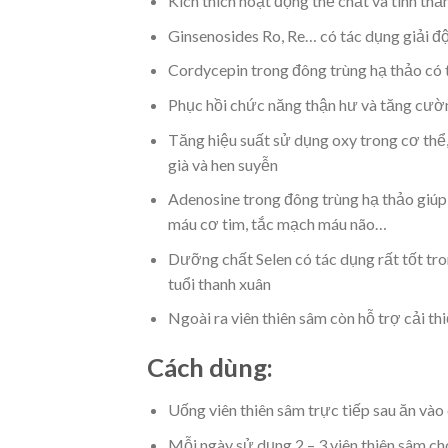
Kích thích hoạt động thể chất và tinh th
Ginsenosides Ro, Re… có tác dụng giải đ
Cordycepin trong đông trùng hạ thảo có t
Phục hồi chức năng thận hư và tăng cường
Tăng hiệu suất sử dụng oxy trong cơ thể,
già và hen suyễn
Adenosine trong đông trùng hạ thảo giúp
máu cơ tim, tắc mạch máu não…
Dưỡng chất Selen có tác dụng rất tốt tro
tuổi thanh xuân
Ngoài ra viên thiên sâm còn hỗ trợ cải th
Cách dùng:
Uống viên thiên sâm trực tiếp sau ăn vào
Mỗi ngày sử dụng 2 – 3 viên thiên sâm c