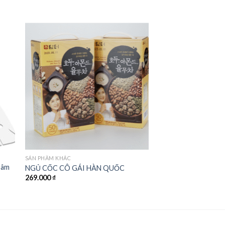
 to
Add to
ist
wishlist
SẢN PHẨM KHÁC
Sâm
NGỦ CỐC CÔ GÁI HÀN QUỐC
269.000
₫