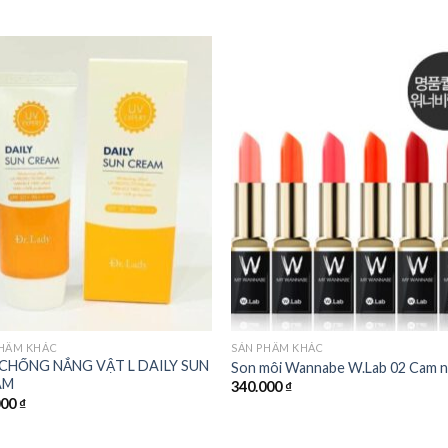
Add to
Add
wishlist
wishl
PHẨM KHÁC
SẢN PHẨM KHÁC
CHỐNG NẮNG VẬT L DAILY SUN
Son môi Wannabe W.Lab 02 Cam 
AM
340.000
₫
000
₫