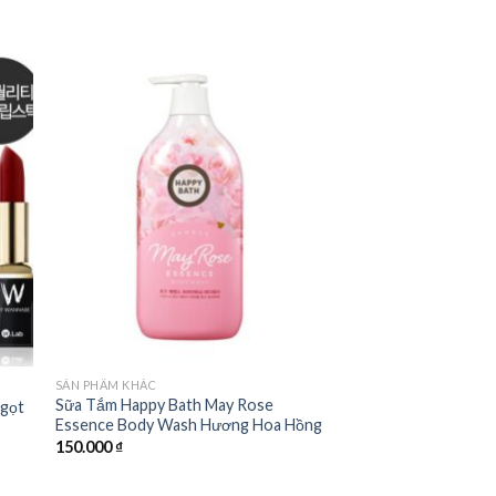
 to
Add to
ist
wishlist
SẢN PHẨM KHÁC
Sữa Tắm Happy Bath May Rose
ngọt
Essence Body Wash Hương Hoa Hồng
150.000
₫