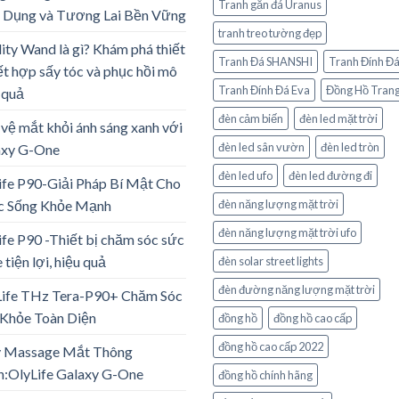
Tranh gắn đá Uranus
 Dụng và Tương Lai Bền Vững
tranh treo tường đẹp
lity Wand là gì? Khám phá thiết
Tranh Đá SHANSHI
Tranh Đính Đ
ết hợp sấy tóc và phục hồi mô
Tranh Đính Đá Eva
Đồng Hồ Trang
 quả
đèn cảm biến
đèn led mặt trời
vệ mắt khỏi ánh sáng xanh với
đèn led sân vườn
đèn led tròn
axy G-One
đèn led ufo
đèn led đường đi
ife P90-Giải Pháp Bí Mật Cho
c Sống Khỏe Mạnh
đèn năng lượng mặt trời
đèn năng lượng mặt trời ufo
ife P90 -Thiết bị chăm sóc sức
 tiện lợi, hiệu quả
đèn solar street lights
đèn đường năng lượng mặt trời
Life THz Tera-P90+ Chăm Sóc
Khỏe Toàn Diện
đồng hồ
đồng hồ cao cấp
đồng hồ cao cấp 2022
 Massage Mắt Thông
:OlyLife Galaxy G-One
đồng hồ chính hãng