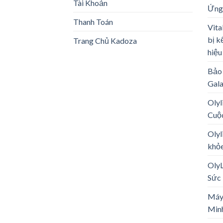
Tài Khoản
Ứng
Thanh Toán
Vita
bị k
Trang Chủ Kadoza
hiệu
Bảo 
Gal
Olyl
Cuộ
Olyl
khỏe
Oly
Sức 
Máy
Minh