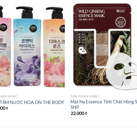
Add to
Add
wishlist
wishl
PHẨM KHÁC
SẢN PHẨM KHÁC
Mặt Nạ Essence Tinh Chất Hồng 
 TẮM NƯỚC HOA ON THE BODY
SNP
000
₫
22.000
₫