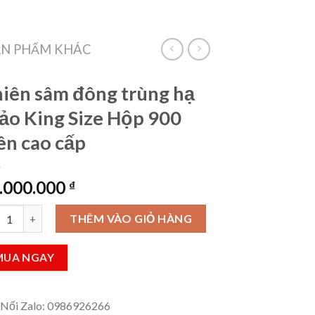
VietLinkTea
Đăng nhập
Giỏ hàng /
0
₫
ẢN PHẨM KHÁC
iên sâm đông trùng hạ
ảo King Size Hộp 900
ên cao cấp
.000.000
₫
n sâm đông trùng hạ thảo King Size Hộp 900 viên cao cấp số lượng
THÊM VÀO GIỎ HÀNG
MUA NGAY
 Nối Zalo: 0986926266