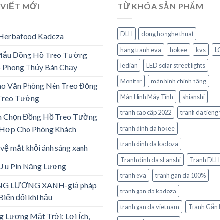
 VIẾT MỚI
TỪ KHÓA SẢN PHẨM
DLH
dong ho nghe thuat
 Herbafood Kadoza
hang tranh eva
hokee
kvs
L
Mẫu Đồng Hồ Treo Tường
ledian
LED solar street lights
 Phong Thủy Bán Chạy
Monitor
màn hình chính hãng
ao Văn Phòng Nên Treo Đồng
Màn Hình Máy Tính
shianshi
Treo Tường
tranh cao cấp 2022
tranh da tieng 
h Chọn Đồng Hồ Treo Tường
 Hợp Cho Phòng Khách
tranh dinh da hokee
tranh dinh da kadoza
vệ mắt khỏi ánh sáng xanh
Tranh dinh da shanshi
Tranh DLH
 Ưu Pin Năng Lượng
tranh eva
tranh gan da 100%
G LƯỢNG XANH-giả pháp
tranh gan da kadoza
Biến đổi khí hậu
tranh gan da viet nam
Tranh Gắn 
 Lượng Mặt Trời: Lợi Ích,