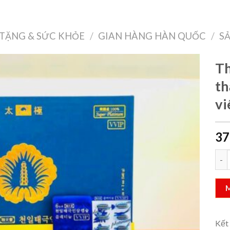
Treo Tường
Decor Nội Thất
Công Nghệ
Quà Tặng & Sức Khỏe
TẶNG & SỨC KHỎE
/
GIAN HÀNG HÀN QUỐC
/
S
Th
th
vi
Add to
wishlist
37
Thiê
Kết