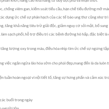
ần phấn khởi, nâng cao khả năng tư duy đột phá và nhận thức
ộc, chống viêm gan, kiểm soát tiểu cầu, hạn chế tiểu đường mỡ má
ác dụng ức chế sự phân hạch của các tế bào ung thư cũng như trì 
, tăng khả năng tiêu trừ giải độc, giảm nguy cơ sỏi mật, bổ sung 
 làm sạch phổi, hỗ trợ điều trị các bệnh đường hô hấp, đặc biệt l
 tăng lượng oxy trong máu, điều hòa nhịp tim ức chế sự ngưng tập
ng việc ngăn ngừa lão hóa sớm cho phái đẹp,mang đến là da luôn t
iện tuần hoàn ngoại vi nội tiết tố, tăng sự hưng phấn và cảm xúc t
 các buổi trong ngày
ho người lớn