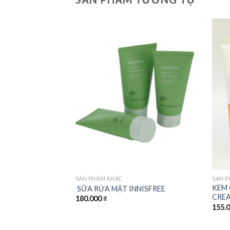
Add to
wishlist
SẢN PHẨM KHÁC
SẢN 
KEM 
SỮA RỬA MẶT INNISFREE
CRE
180.000
₫
155.