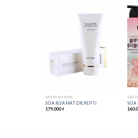
Add to
wishlist
SẢN PHẨM KHÁC
SẢN 
SỮA RỬA MẶT DR.PEPTI
SỮA
179.000
₫
160.